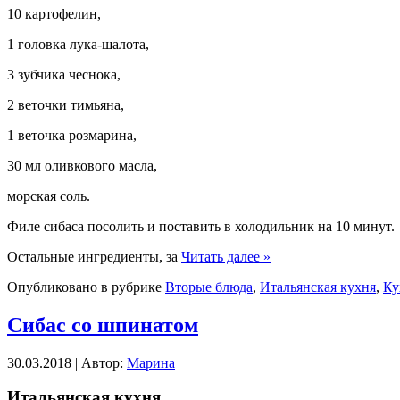
10 картофелин,
1 головка лука-шалота,
3 зубчика чеснока,
2 веточки тимьяна,
1 веточка розмарина,
30 мл оливкового масла,
морская соль.
Филе сибаса посолить и поставить в холодильник на 10 минут.
Остальные ингредиенты, за
Читать далее »
Опубликовано в рубрике
Вторые блюда
,
Итальянская кухня
,
Ку
Сибас со шпинатом
30.03.2018 | Автор:
Марина
Итальянская кухня