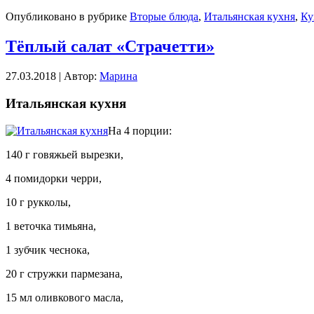
Опубликовано в рубрике
Вторые блюда
,
Итальянская кухня
,
Ку
Тёплый салат «Страчетти»
27.03.2018 | Автор:
Марина
Итальянская кухня
На 4 порции:
140 г говяжьей вырезки,
4 помидорки черри,
10 г рукколы,
1 веточка тимьяна,
1 зубчик чеснока,
20 г стружки пармезана,
15 мл оливкового масла,