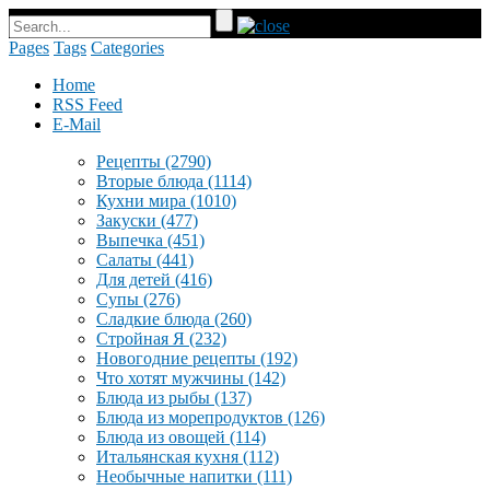
Pages
Tags
Categories
Home
RSS Feed
E-Mail
Рецепты
(2790)
Вторые блюда
(1114)
Кухни мира
(1010)
Закуски
(477)
Выпечка
(451)
Салаты
(441)
Для детей
(416)
Супы
(276)
Сладкие блюда
(260)
Стройная Я
(232)
Новогодние рецепты
(192)
Что хотят мужчины
(142)
Блюда из рыбы
(137)
Блюда из морепродуктов
(126)
Блюда из овощей
(114)
Итальянская кухня
(112)
Необычные напитки
(111)