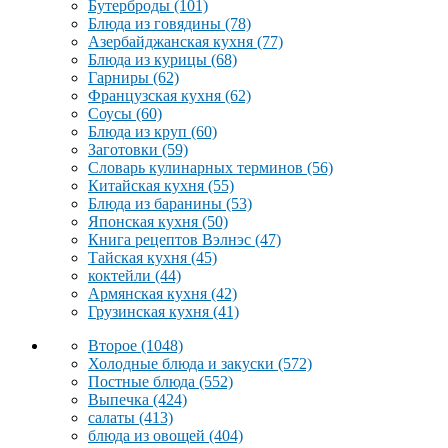
Бутерброды
(101)
Блюда из говядины
(78)
Азербайджанская кухня
(77)
Блюда из курицы
(68)
Гарниры
(62)
Французская кухня
(62)
Соусы
(60)
Блюда из круп
(60)
Заготовки
(59)
Словарь кулинарных терминов
(56)
Китайская кухня
(55)
Блюда из баранины
(53)
Японская кухня
(50)
Книга рецептов Вэлнэс
(47)
Тайская кухня
(45)
коктейли
(44)
Армянская кухня
(42)
Грузинская кухня
(41)
Второе
(1048)
Холодные блюда и закуски
(572)
Постные блюда
(552)
Выпечка
(424)
салаты
(413)
блюда из овощей
(404)