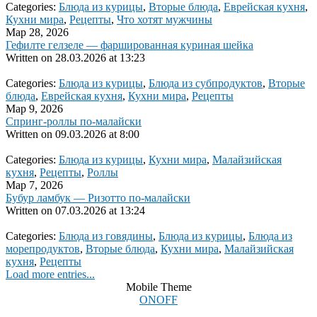
Categories:
Блюда из курицы
,
Вторые блюда
,
Еврейская кухня
,
Кухни мира
,
Рецепты
,
Что хотят мужчины
Мар 28, 2026
Гефилте гелзеле — фаршированная куриная шейка
Written on
28.03.2026 at 13:23
Categories:
Блюда из курицы
,
Блюда из субпродуктов
,
Вторые
блюда
,
Еврейская кухня
,
Кухни мира
,
Рецепты
Мар 9, 2026
Спринг-роллы по-малайски
Written on
09.03.2026 at 8:00
Categories:
Блюда из курицы
,
Кухни мира
,
Малайзийская
кухня
,
Рецепты
,
Роллы
Мар 7, 2026
Бубур ламбук — Ризотто по-малайски
Written on
07.03.2026 at 13:24
Categories:
Блюда из говядины
,
Блюда из курицы
,
Блюда из
морепродуктов
,
Вторые блюда
,
Кухни мира
,
Малайзийская
кухня
,
Рецепты
Load more entries...
Mobile Theme
ON
OFF