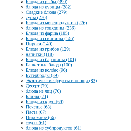
Блюда из рыбы
(390)
блюда из курицы
(282)
Сладкие блюда
(279)
супы
(276)
Блюда из морепродуктов
(276)
блюда из говядины
(236)
Блюда из фарша
(185)
Блюда из свинины
(146)
Пироги
(140)
Блюда из грибов
(129)
напитки
(118)
Блюда из баранины
(101)
Банкетные блюда
(100)
Блюда из колбас
(96)
Бутерброды
(89)
Экзотические фрукты и овощи
(83)
Десерт
(79)
блюда из яиц
(76)
Блины
(71)
Блюда из круп
(69)
Печенье
(68)
Паста
(67)
Пирожное
(66)
соусы
(61)
блюда из субпродуктов
(61)