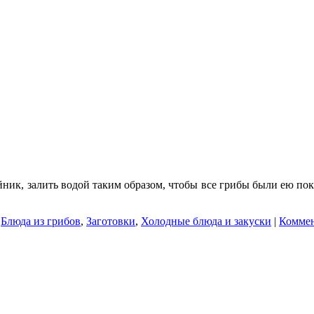
йник, залить водой таким образом, чтобы все грибы были ею по
:
Блюда из грибов
,
Заготовки
,
Холодные блюда и закуски
|
Коммен