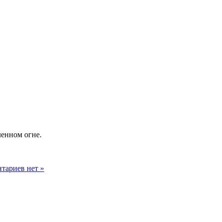
ленном огне.
тариев нет »