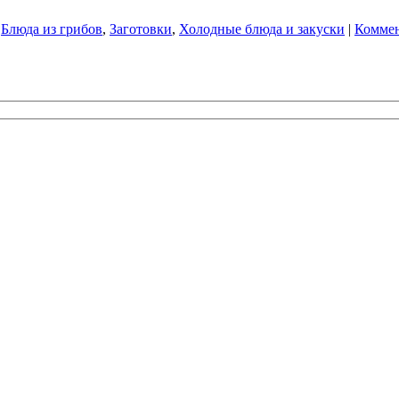
:
Блюда из грибов
,
Заготовки
,
Холодные блюда и закуски
|
Коммен