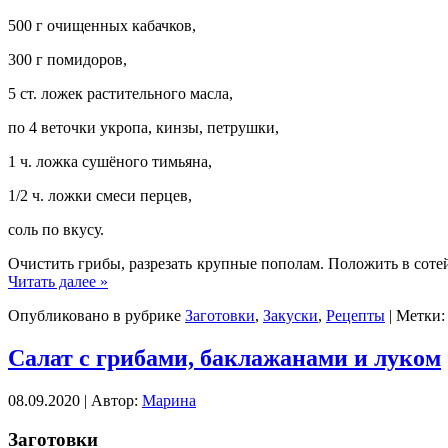
500 г очищенных кабачков,
300 г помидоров,
5 ст. ложек растительного масла,
по 4 веточки укропа, кинзы, петрушки,
1 ч. ложка сушёного тимьяна,
1/2 ч. ложки смеси перцев,
соль по вкусу.
Очистить грибы, разрезать крупные пополам. Положить в соте
Читать далее »
Опубликовано в рубрике
Заготовки
,
Закуски
,
Рецепты
| Метки
Салат с грибами, баклажанами и луком
08.09.2020 | Автор:
Марина
Заготовки