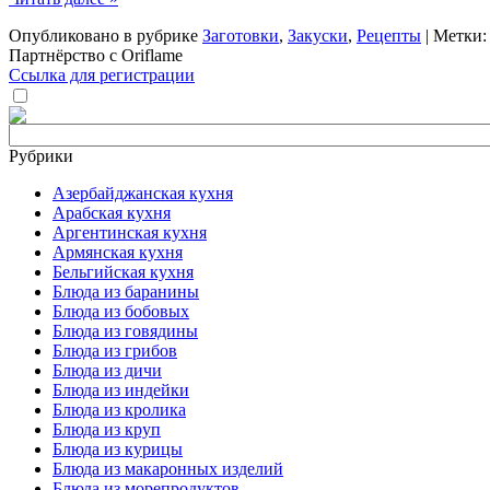
Опубликовано в рубрике
Заготовки
,
Закуски
,
Рецепты
| Метки
Партнёрство с Oriflame
Ссылка для регистрации
Рубрики
Азербайджанская кухня
Арабская кухня
Аргентинская кухня
Армянская кухня
Бельгийская кухня
Блюда из баранины
Блюда из бобовых
Блюда из говядины
Блюда из грибов
Блюда из дичи
Блюда из индейки
Блюда из кролика
Блюда из круп
Блюда из курицы
Блюда из макаронных изделий
Блюда из морепродуктов