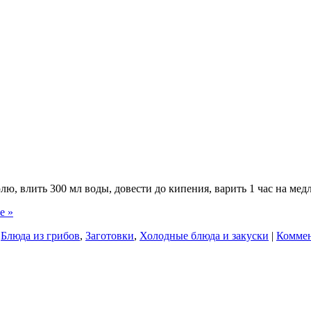
ю, влить 300 мл воды, довести до кипения, варить 1 час на мед
е »
:
Блюда из грибов
,
Заготовки
,
Холодные блюда и закуски
|
Коммен