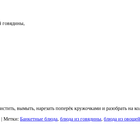
й говядины,
истить, вымыть, нарезать поперёк кружочками и разобрать на к
| Метки:
Банкетные блюда
,
блюда из говядины
,
блюда из овоще