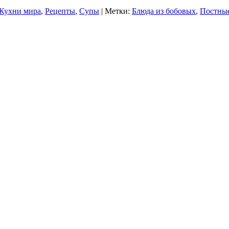
Кухни мира
,
Рецепты
,
Супы
| Метки:
Блюда из бобовых
,
Постны