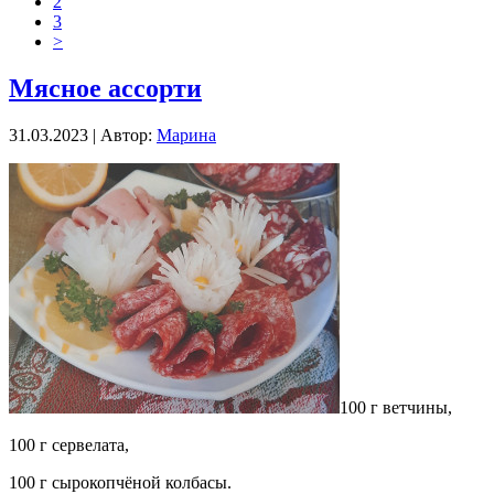
2
3
>
Мясное ассорти
31.03.2023 | Автор:
Марина
100 г ветчины,
100 г сервелата,
100 г сырокопчёной колбасы.