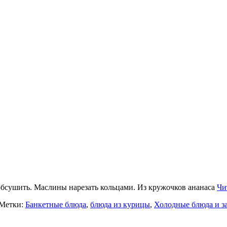
обсушить. Маслины нарезать кольцами. Из кружочков ананаса
Чи
 Метки:
Банкетные блюда
,
блюда из курицы
,
Холодные блюда и з