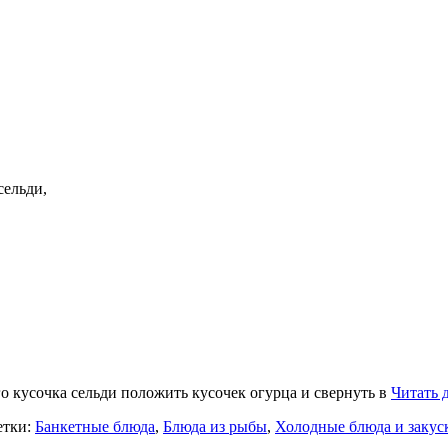
сельди,
о кусочка сельди положить кусочек огурца и свернуть в
Читать 
етки:
Банкетные блюда
,
Блюда из рыбы
,
Холодные блюда и закус