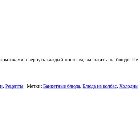
 ломтиками, свернуть каждый пополам, выложить на блюдо. Пе
ки
,
Рецепты
| Метки:
Банкетные блюда
,
Блюда из колбас
,
Холодны