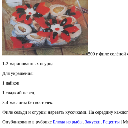
500 г филе солёной 
1-2 маринованных огурца.
Для украшения:
1 дайкон,
1 сладкий перец,
3-4 маслины без косточек.
Филе сельди и огурцы нарезать кусочками. На середину каждог
Опубликовано в рубрике
Блюда из рыбы
,
Закуски
,
Рецепты
| М