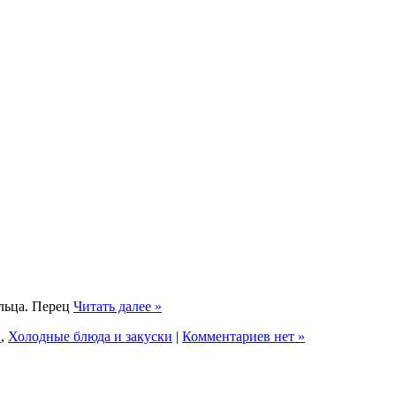
ольца. Перец
Читать далее »
й
,
Холодные блюда и закуски
|
Комментариев нет »