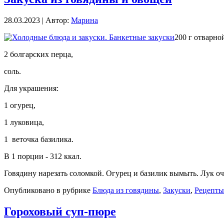
28.03.2023 | Автор:
Марина
200 г отварно
2 болгарских перца,
соль.
Для украшения:
1 огурец,
1 луковица,
1 веточка базилика.
В 1 порции - 312 ккал.
Говядину нарезать соломкой. Огурец и базилик вымыть. Лук оч
Опубликовано в рубрике
Блюда из говядины
,
Закуски
,
Рецепты
Гороховый суп-пюре