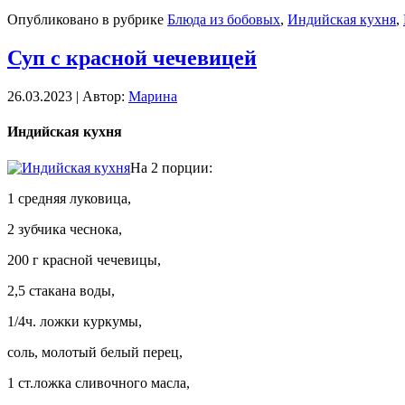
Опубликовано в рубрике
Блюда из бобовых
,
Индийская кухня
,
Суп с красной чечевицей
26.03.2023 | Автор:
Марина
Индийская кухня
На 2 порции:
1 средняя луковица,
2 зубчика чеснока,
200 г красной чечевицы,
2,5 стакана воды,
1/4ч. ложки куркумы,
соль, молотый белый перец,
1 ст.ложка сливочного масла,