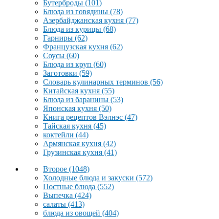
Бутерброды
(101)
Блюда из говядины
(78)
Азербайджанская кухня
(77)
Блюда из курицы
(68)
Гарниры
(62)
Французская кухня
(62)
Соусы
(60)
Блюда из круп
(60)
Заготовки
(59)
Словарь кулинарных терминов
(56)
Китайская кухня
(55)
Блюда из баранины
(53)
Японская кухня
(50)
Книга рецептов Вэлнэс
(47)
Тайская кухня
(45)
коктейли
(44)
Армянская кухня
(42)
Грузинская кухня
(41)
Второе
(1048)
Холодные блюда и закуски
(572)
Постные блюда
(552)
Выпечка
(424)
салаты
(413)
блюда из овощей
(404)