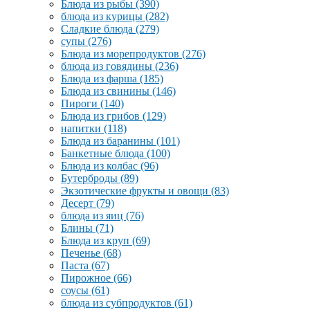
Блюда из рыбы
(390)
блюда из курицы
(282)
Сладкие блюда
(279)
супы
(276)
Блюда из морепродуктов
(276)
блюда из говядины
(236)
Блюда из фарша
(185)
Блюда из свинины
(146)
Пироги
(140)
Блюда из грибов
(129)
напитки
(118)
Блюда из баранины
(101)
Банкетные блюда
(100)
Блюда из колбас
(96)
Бутерброды
(89)
Экзотические фрукты и овощи
(83)
Десерт
(79)
блюда из яиц
(76)
Блины
(71)
Блюда из круп
(69)
Печенье
(68)
Паста
(67)
Пирожное
(66)
соусы
(61)
блюда из субпродуктов
(61)