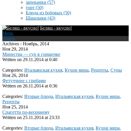
запеканки
(57)
торт
(50)
Блюда из бобовых
(50)
Шашлыки
(43)
Беляш - вкусно!
Menu
Search
Archives › Ноябрь, 2014
Ноя 29, 2014
Минестра — суп в горшочке
Written on
29.11.2014 at 0:40
Categories:
Итальянская кухня
,
Кухни мира
,
Рецепты
,
Супы
Ноя 26, 2014
Фетуччине с грибами
Written on
26.11.2014 at 0:36
Categories:
Вторые блюда
,
Итальянская кухня
,
Кухни мира
,
Рецепты
Ноя 25, 2014
Спагетти по-весеннему
Written on
25.11.2014 at 23:33
Categories:
Вторые блюда
,
Итальянская кухня
,
Кухни мира
,