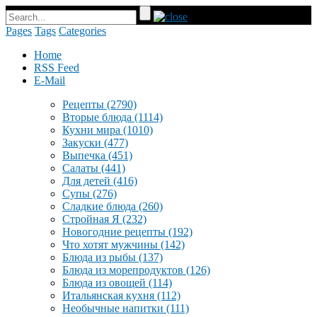
Pages
Tags
Categories
Home
RSS Feed
E-Mail
Рецепты
(2790)
Вторые блюда
(1114)
Кухни мира
(1010)
Закуски
(477)
Выпечка
(451)
Салаты
(441)
Для детей
(416)
Супы
(276)
Сладкие блюда
(260)
Стройная Я
(232)
Новогодние рецепты
(192)
Что хотят мужчины
(142)
Блюда из рыбы
(137)
Блюда из морепродуктов
(126)
Блюда из овощей
(114)
Итальянская кухня
(112)
Необычные напитки
(111)