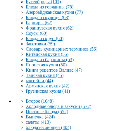
Бутерброды
(101)
Блюда из говядины
(78)
Азербайджанская кухня
(77)
Блюда из курицы
(68)
Гарниры
(62)
Французская кухня
(62)
Соусы
(60)
Блюда из круп
(60)
Заготовки
(59)
Словарь кулинарных терминов
(56)
Китайская кухня
(55)
Блюда из баранины
(53)
Японская кухня
(50)
Книга рецептов Вэлнэс
(47)
Тайская кухня
(45)
коктейли
(44)
Армянская кухня
(42)
Грузинская кухня
(41)
Второе
(1048)
Холодные блюда и закуски
(572)
Постные блюда
(552)
Выпечка
(424)
салаты
(413)
блюда из овощей
(404)