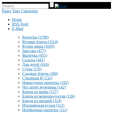
Pages
Tags
Categories
Home
RSS Feed
E-Mail
Рецепты
(2790)
Вторые блюда
(1114)
Кухни мира
(1010)
Закуски
(477)
Выпечка
(451)
Салаты
(441)
Для детей
(416)
Супы
(276)
Сладкие блюда
(260)
Стройная Я
(232)
Новогодние рецепты
(192)
Что хотят мужчины
(142)
Блюда из рыбы
(137)
Блюда из морепродуктов
(126)
Блюда из овощей
(114)
Итальянская кухня
(112)
Необычные напитки
(111)