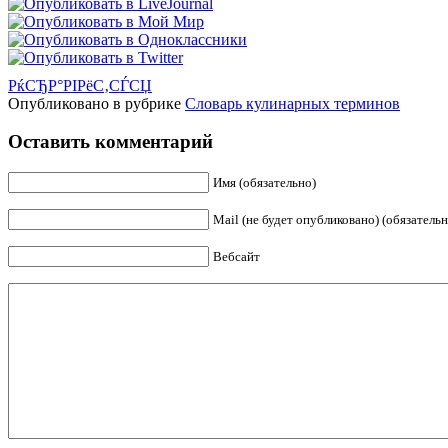
РќСЂР°РІРёС‚СЃСЏ
Опубликовано в рубрике
Словарь кулинарных терминов
Оставить комментарий
Имя (обязательно)
Mail (не будет опубликовано) (обязательн
Вебсайт