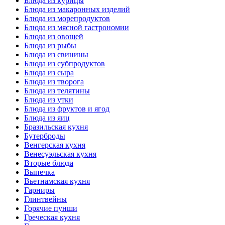
Блюда из курицы
Блюда из макаронных изделий
Блюда из морепродуктов
Блюда из мясной гастрономии
Блюда из овощей
Блюда из рыбы
Блюда из свинины
Блюда из субпродуктов
Блюда из сыра
Блюда из творога
Блюда из телятины
Блюда из утки
Блюда из фруктов и ягод
Блюда из яиц
Бразильская кухня
Бутерброды
Венгерская кухня
Венесуэльская кухня
Вторые блюда
Выпечка
Вьетнамская кухня
Гарниры
Глинтвейны
Горячие пунши
Греческая кухня