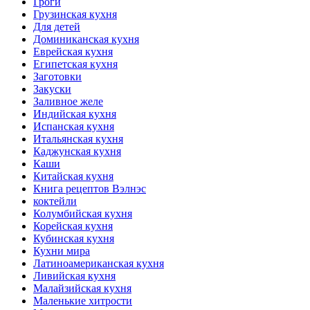
Гроги
Грузинская кухня
Для детей
Доминиканская кухня
Еврейская кухня
Египетская кухня
Заготовки
Закуски
Заливное желе
Индийская кухня
Испанская кухня
Итальянская кухня
Каджунская кухня
Каши
Китайская кухня
Книга рецептов Вэлнэс
коктейли
Колумбийская кухня
Корейская кухня
Кубинская кухня
Кухни мира
Латиноамериканская кухня
Ливийская кухня
Малайзийская кухня
Маленькие хитрости