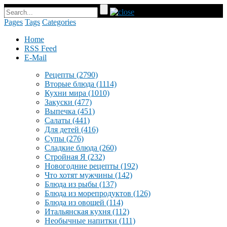
Pages
Tags
Categories
Home
RSS Feed
E-Mail
Рецепты
(2790)
Вторые блюда
(1114)
Кухни мира
(1010)
Закуски
(477)
Выпечка
(451)
Салаты
(441)
Для детей
(416)
Супы
(276)
Сладкие блюда
(260)
Стройная Я
(232)
Новогодние рецепты
(192)
Что хотят мужчины
(142)
Блюда из рыбы
(137)
Блюда из морепродуктов
(126)
Блюда из овощей
(114)
Итальянская кухня
(112)
Необычные напитки
(111)