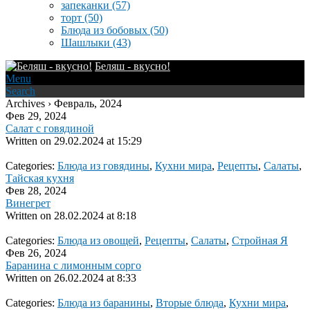
запеканки
(57)
торт
(50)
Блюда из бобовых
(50)
Шашлыки
(43)
Беляш - вкусно!
Menu
Search
Archives › Февраль, 2024
Фев 29, 2024
Салат с говядиной
Written on
29.02.2024 at 15:29
Categories:
Блюда из говядины
,
Кухни мира
,
Рецепты
,
Салаты
,
Тайская кухня
Фев 28, 2024
Винегрет
Written on
28.02.2024 at 8:18
Categories:
Блюда из овощей
,
Рецепты
,
Салаты
,
Стройная Я
Фев 26, 2024
Баранина с лимонным сорго
Written on
26.02.2024 at 8:33
Categories:
Блюда из баранины
,
Вторые блюда
,
Кухни мира
,