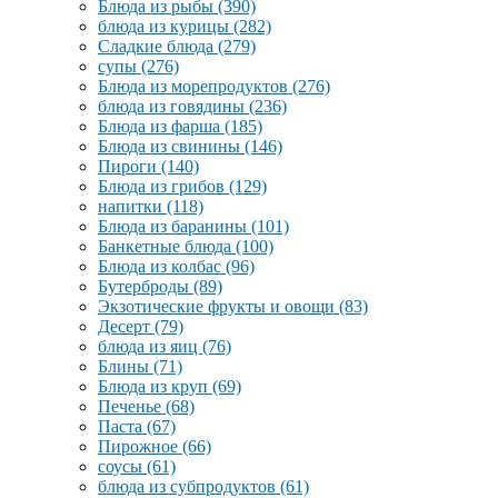
Блюда из рыбы
(390)
блюда из курицы
(282)
Сладкие блюда
(279)
супы
(276)
Блюда из морепродуктов
(276)
блюда из говядины
(236)
Блюда из фарша
(185)
Блюда из свинины
(146)
Пироги
(140)
Блюда из грибов
(129)
напитки
(118)
Блюда из баранины
(101)
Банкетные блюда
(100)
Блюда из колбас
(96)
Бутерброды
(89)
Экзотические фрукты и овощи
(83)
Десерт
(79)
блюда из яиц
(76)
Блины
(71)
Блюда из круп
(69)
Печенье
(68)
Паста
(67)
Пирожное
(66)
соусы
(61)
блюда из субпродуктов
(61)