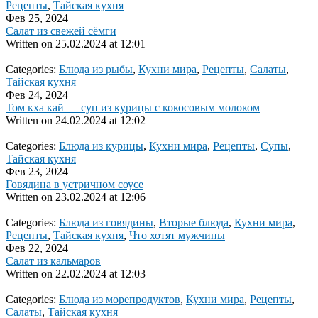
Рецепты
,
Тайская кухня
Фев 25, 2024
Салат из свежей сёмги
Written on
25.02.2024 at 12:01
Categories:
Блюда из рыбы
,
Кухни мира
,
Рецепты
,
Салаты
,
Тайская кухня
Фев 24, 2024
Том кха кай — суп из курицы с кокосовым молоком
Written on
24.02.2024 at 12:02
Categories:
Блюда из курицы
,
Кухни мира
,
Рецепты
,
Супы
,
Тайская кухня
Фев 23, 2024
Говядина в устричном соусе
Written on
23.02.2024 at 12:06
Categories:
Блюда из говядины
,
Вторые блюда
,
Кухни мира
,
Рецепты
,
Тайская кухня
,
Что хотят мужчины
Фев 22, 2024
Салат из кальмаров
Written on
22.02.2024 at 12:03
Categories:
Блюда из морепродуктов
,
Кухни мира
,
Рецепты
,
Салаты
,
Тайская кухня