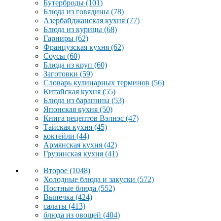
Бутерброды
(101)
Блюда из говядины
(78)
Азербайджанская кухня
(77)
Блюда из курицы
(68)
Гарниры
(62)
Французская кухня
(62)
Соусы
(60)
Блюда из круп
(60)
Заготовки
(59)
Словарь кулинарных терминов
(56)
Китайская кухня
(55)
Блюда из баранины
(53)
Японская кухня
(50)
Книга рецептов Вэлнэс
(47)
Тайская кухня
(45)
коктейли
(44)
Армянская кухня
(42)
Грузинская кухня
(41)
Второе
(1048)
Холодные блюда и закуски
(572)
Постные блюда
(552)
Выпечка
(424)
салаты
(413)
блюда из овощей
(404)