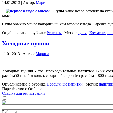
14.01.2013 | Автор:
Марина
Супы
чаще всего готовят на буль
квасе.
Супы обычно менее калорийны, чем вторые блюда. Тарелка суп
Опубликовано в рубрике
Рецепты
| Метки:
супы
|
Комментариев
Холодные пунши
11.01.2013 | Автор:
Марина
Холодные пунши
-
это прохладительные
напитки
. В их со
расчёта50 г на 1 л воды), сахарный сироп (из расчёта 800 г са
Опубликовано в рубрике
Необычные напитки
| Метки:
напитк
Партнёрство с Oriflame
Ссылка для регистрации
Рубрики