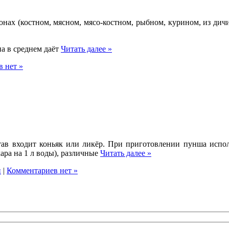
онах (костном, мясном, мясо-костном, рыбном, курином, из дич
а в среднем даёт
Читать далее »
 нет »
став входит коньяк или ликёр. При приготовлении пунша испо
хара на 1 л воды), различные
Читать далее »
и
|
Комментариев нет »