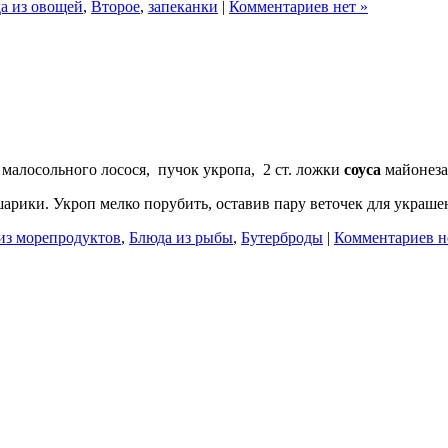
а из овощей
,
Второе
,
запеканки
|
Комментариев нет »
 малосольного лосося, пучок укропа, 2 ст. ложки
соуса
майонеза
шарики. Укроп мелко порубить, оставив пару веточек для украш
из морепродуктов
,
Блюда из рыбы
,
Бутерброды
|
Комментариев н