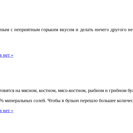
тным с неприятным горьким вкусом и делать ничего другого не 
 нет »
товятся на мясном, костном, мясо-костном, рыбном и грибном бу
23% минеральных солей. Чтобы в бульон перешло большее количе
 нет »