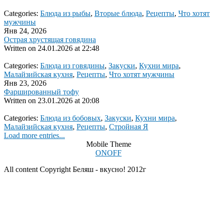
Categories:
Блюда из рыбы
,
Вторые блюда
,
Рецепты
,
Что хотят
мужчины
Янв 24, 2026
Острая хрустящая говядина
Written on
24.01.2026 at 22:48
Categories:
Блюда из говядины
,
Закуски
,
Кухни мира
,
Малайзийская кухня
,
Рецепты
,
Что хотят мужчины
Янв 23, 2026
Фаршированный тофу
Written on
23.01.2026 at 20:08
Categories:
Блюда из бобовых
,
Закуски
,
Кухни мира
,
Малайзийская кухня
,
Рецепты
,
Стройная Я
Load more entries...
Mobile Theme
ON
OFF
All content Copyright Беляш - вкусно! 2012г