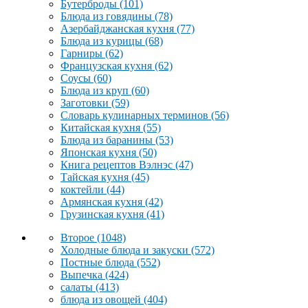
Бутерброды
(101)
Блюда из говядины
(78)
Азербайджанская кухня
(77)
Блюда из курицы
(68)
Гарниры
(62)
Французская кухня
(62)
Соусы
(60)
Блюда из круп
(60)
Заготовки
(59)
Словарь кулинарных терминов
(56)
Китайская кухня
(55)
Блюда из баранины
(53)
Японская кухня
(50)
Книга рецептов Вэлнэс
(47)
Тайская кухня
(45)
коктейли
(44)
Армянская кухня
(42)
Грузинская кухня
(41)
Второе
(1048)
Холодные блюда и закуски
(572)
Постные блюда
(552)
Выпечка
(424)
салаты
(413)
блюда из овощей
(404)