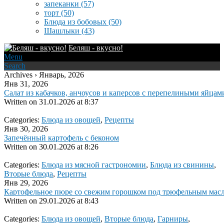
запеканки
(57)
торт
(50)
Блюда из бобовых
(50)
Шашлыки
(43)
Беляш - вкусно!
Menu
Search
Archives › Январь, 2026
Янв 31, 2026
Салат из кабачков, анчоусов и каперсов с перепелиными яйцам
Written on
31.01.2026 at 8:37
Categories:
Блюда из овощей
,
Рецепты
Янв 30, 2026
Запечённый картофель с беконом
Written on
30.01.2026 at 8:26
Categories:
Блюда из мясной гастрономии
,
Блюда из свинины
,
Вторые блюда
,
Рецепты
Янв 29, 2026
Картофельное пюре со свежим горошком под трюфельным мас
Written on
29.01.2026 at 8:43
Categories:
Блюда из овощей
,
Вторые блюда
,
Гарниры
,