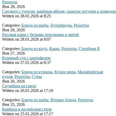
Рецепты
Янв 28, 2026
Сэндвич с тунцом, варёным яйцом, салатом латуком и помидо
Written on
28.01.2026 at 8:25
Categories:
Блюда из рыбы
,
Бутерброды
,
Рецепты
Янв 28, 2026
Рисовая каша с белыми персиками и мятой
Written on
28.01.2026 at 8:07
Categories:
Блюда из круп
,
Каши
,
Рецепты
,
Стройная Я
Янв 27, 2026
Куриный суп с картофелем
Written on
27.01.2026 at 8:37
Categories:
Блюда из курицы
,
Кухни мира
,
Малайзийская
кухня
,
Рецепты
,
Супы
Янв 26, 2026
Скумбрия на гриле
Written on
26.01.2026 at 17:18
Categories:
Блюда из рыбы
,
Вторые блюда
,
Рецепты
Янв 25, 2026
Камбала в индийском стиле
Written on
25.01.2026 at 17:17