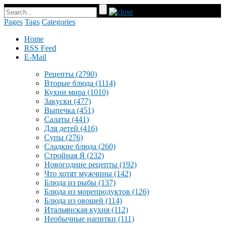
Pages
Tags
Categories
Home
RSS Feed
E-Mail
Рецепты
(2790)
Вторые блюда
(1114)
Кухни мира
(1010)
Закуски
(477)
Выпечка
(451)
Салаты
(441)
Для детей
(416)
Супы
(276)
Сладкие блюда
(260)
Стройная Я
(232)
Новогодние рецепты
(192)
Что хотят мужчины
(142)
Блюда из рыбы
(137)
Блюда из морепродуктов
(126)
Блюда из овощей
(114)
Итальянская кухня
(112)
Необычные напитки
(111)