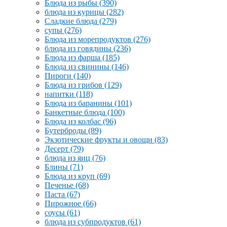
Блюда из рыбы
(390)
блюда из курицы
(282)
Сладкие блюда
(279)
супы
(276)
Блюда из морепродуктов
(276)
блюда из говядины
(236)
Блюда из фарша
(185)
Блюда из свинины
(146)
Пироги
(140)
Блюда из грибов
(129)
напитки
(118)
Блюда из баранины
(101)
Банкетные блюда
(100)
Блюда из колбас
(96)
Бутерброды
(89)
Экзотические фрукты и овощи
(83)
Десерт
(79)
блюда из яиц
(76)
Блины
(71)
Блюда из круп
(69)
Печенье
(68)
Паста
(67)
Пирожное
(66)
соусы
(61)
блюда из субпродуктов
(61)