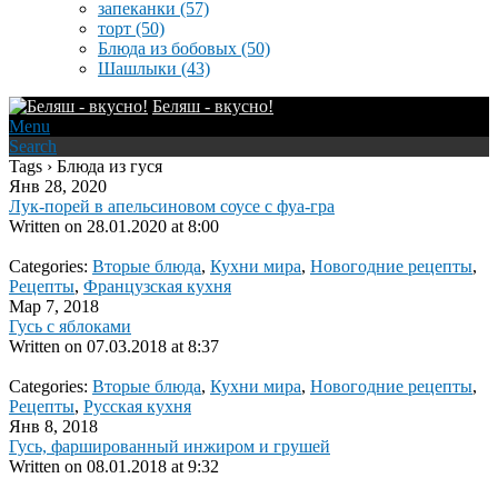
запеканки
(57)
торт
(50)
Блюда из бобовых
(50)
Шашлыки
(43)
Беляш - вкусно!
Menu
Search
Tags › Блюда из гуся
Янв 28, 2020
Лук-порей в апельсиновом соусе с фуа-гра
Written on
28.01.2020 at 8:00
Categories:
Вторые блюда
,
Кухни мира
,
Новогодние рецепты
,
Рецепты
,
Французская кухня
Мар 7, 2018
Гусь с яблоками
Written on
07.03.2018 at 8:37
Categories:
Вторые блюда
,
Кухни мира
,
Новогодние рецепты
,
Рецепты
,
Русская кухня
Янв 8, 2018
Гусь, фаршированный инжиром и грушей
Written on
08.01.2018 at 9:32