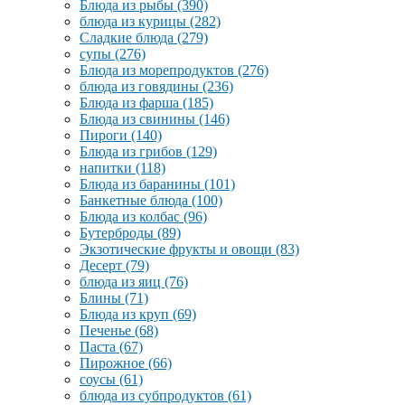
Блюда из рыбы
(390)
блюда из курицы
(282)
Сладкие блюда
(279)
супы
(276)
Блюда из морепродуктов
(276)
блюда из говядины
(236)
Блюда из фарша
(185)
Блюда из свинины
(146)
Пироги
(140)
Блюда из грибов
(129)
напитки
(118)
Блюда из баранины
(101)
Банкетные блюда
(100)
Блюда из колбас
(96)
Бутерброды
(89)
Экзотические фрукты и овощи
(83)
Десерт
(79)
блюда из яиц
(76)
Блины
(71)
Блюда из круп
(69)
Печенье
(68)
Паста
(67)
Пирожное
(66)
соусы
(61)
блюда из субпродуктов
(61)