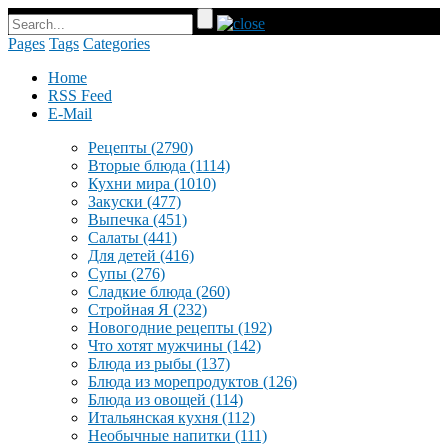
Pages
Tags
Categories
Home
RSS Feed
E-Mail
Рецепты
(2790)
Вторые блюда
(1114)
Кухни мира
(1010)
Закуски
(477)
Выпечка
(451)
Салаты
(441)
Для детей
(416)
Супы
(276)
Сладкие блюда
(260)
Стройная Я
(232)
Новогодние рецепты
(192)
Что хотят мужчины
(142)
Блюда из рыбы
(137)
Блюда из морепродуктов
(126)
Блюда из овощей
(114)
Итальянская кухня
(112)
Необычные напитки
(111)