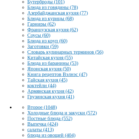
Бутерброды
(101)
Блюда из говядины
(78)
Азербайджанская кухня
(77)
Блюда из курицы
(68)
Гарниры
(62)
Французская кухня
(62)
Соусы
(60)
Блюда из круп
(60)
Заготовки
(59)
Словарь кулинарных терминов
(56)
Китайская кухня
(55)
Блюда из баранины
(53)
Японская кухня
(50)
Книга рецептов Вэлнэс
(47)
Тайская кухня
(45)
коктейли
(44)
Армянская кухня
(42)
Грузинская кухня
(41)
Второе
(1048)
Холодные блюда и закуски
(572)
Постные блюда
(552)
Выпечка
(424)
салаты
(413)
блюда из овощей
(404)