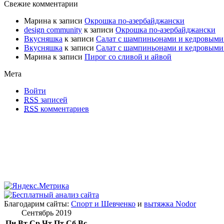
Свежие комментарии
Марина к записи
Окрошка по-азербайджански
design community
к записи
Окрошка по-азербайджански
Вкусняшка
к записи
Салат с шампиньонами и кедровыми
Вкусняшка
к записи
Салат с шампиньонами и кедровыми
Марина к записи
Пирог со сливой и айвой
Мета
Войти
RSS
записей
RSS
комментариев
Благодарим сайты:
Спорт и Шевченко
и
вытяжка Nodor
Сентябрь 2019
Пн
Вт
Ср
Чт
Пт
Сб
Вс