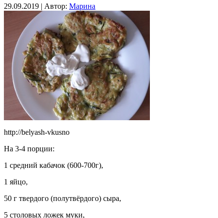
29.09.2019 | Автор:
Марина
http://belyash-vkusno
На 3-4 порции:
1 средний кабачок (600-700г),
1 яйцо,
50 г твердого (полутвёрдого) сыра,
5 столовых ложек муки,