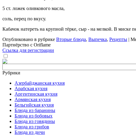
5 ст. ложек оливкового масла,
соль, перец по вкусу.
Кабачок натереть на крупной тёрке, сыр - на мелкой. В миске 
Опубликовано в рубрике
Вторые блюда
,
Выпечка
,
Рецепты
| М
Партнёрство с Oriflame
Ссылка для регистрации
Рубрики
Азербайджанская кухня
Арабская кухня
Аргентинская кухня
Армянская кухня
Бельгийская кухня
Блюда из баранины
Блюда из бобовых
Блюда из говядины
Блюда из грибов
Блюда из дичи