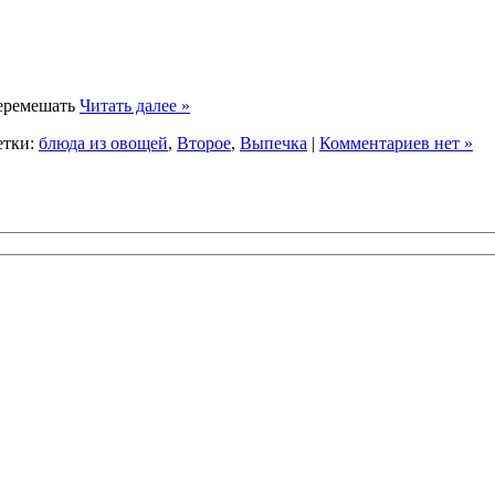
перемешать
Читать далее »
етки:
блюда из овощей
,
Второе
,
Выпечка
|
Комментариев нет »