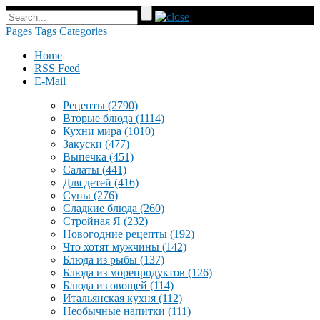
Pages
Tags
Categories
Home
RSS Feed
E-Mail
Рецепты
(2790)
Вторые блюда
(1114)
Кухни мира
(1010)
Закуски
(477)
Выпечка
(451)
Салаты
(441)
Для детей
(416)
Супы
(276)
Сладкие блюда
(260)
Стройная Я
(232)
Новогодние рецепты
(192)
Что хотят мужчины
(142)
Блюда из рыбы
(137)
Блюда из морепродуктов
(126)
Блюда из овощей
(114)
Итальянская кухня
(112)
Необычные напитки
(111)