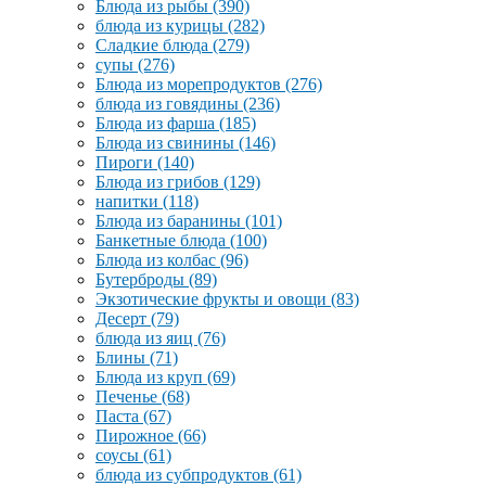
Блюда из рыбы
(390)
блюда из курицы
(282)
Сладкие блюда
(279)
супы
(276)
Блюда из морепродуктов
(276)
блюда из говядины
(236)
Блюда из фарша
(185)
Блюда из свинины
(146)
Пироги
(140)
Блюда из грибов
(129)
напитки
(118)
Блюда из баранины
(101)
Банкетные блюда
(100)
Блюда из колбас
(96)
Бутерброды
(89)
Экзотические фрукты и овощи
(83)
Десерт
(79)
блюда из яиц
(76)
Блины
(71)
Блюда из круп
(69)
Печенье
(68)
Паста
(67)
Пирожное
(66)
соусы
(61)
блюда из субпродуктов
(61)