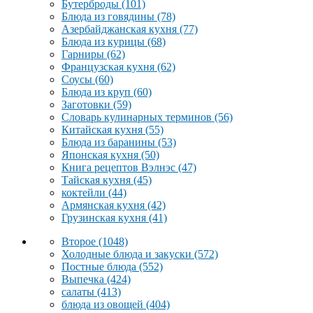
Бутерброды
(101)
Блюда из говядины
(78)
Азербайджанская кухня
(77)
Блюда из курицы
(68)
Гарниры
(62)
Французская кухня
(62)
Соусы
(60)
Блюда из круп
(60)
Заготовки
(59)
Словарь кулинарных терминов
(56)
Китайская кухня
(55)
Блюда из баранины
(53)
Японская кухня
(50)
Книга рецептов Вэлнэс
(47)
Тайская кухня
(45)
коктейли
(44)
Армянская кухня
(42)
Грузинская кухня
(41)
Второе
(1048)
Холодные блюда и закуски
(572)
Постные блюда
(552)
Выпечка
(424)
салаты
(413)
блюда из овощей
(404)