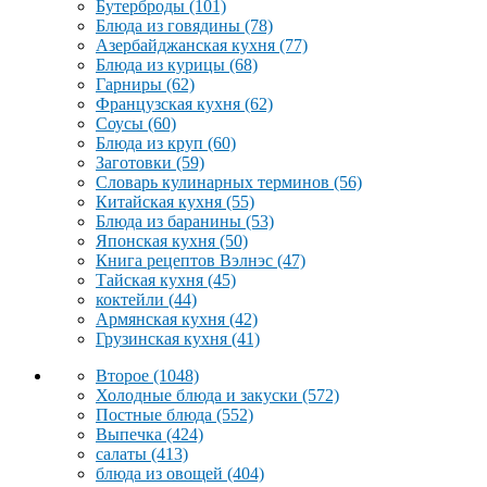
Бутерброды
(101)
Блюда из говядины
(78)
Азербайджанская кухня
(77)
Блюда из курицы
(68)
Гарниры
(62)
Французская кухня
(62)
Соусы
(60)
Блюда из круп
(60)
Заготовки
(59)
Словарь кулинарных терминов
(56)
Китайская кухня
(55)
Блюда из баранины
(53)
Японская кухня
(50)
Книга рецептов Вэлнэс
(47)
Тайская кухня
(45)
коктейли
(44)
Армянская кухня
(42)
Грузинская кухня
(41)
Второе
(1048)
Холодные блюда и закуски
(572)
Постные блюда
(552)
Выпечка
(424)
салаты
(413)
блюда из овощей
(404)