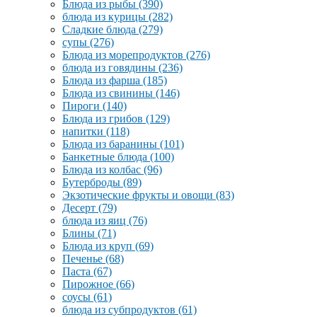
Блюда из рыбы
(390)
блюда из курицы
(282)
Сладкие блюда
(279)
супы
(276)
Блюда из морепродуктов
(276)
блюда из говядины
(236)
Блюда из фарша
(185)
Блюда из свинины
(146)
Пироги
(140)
Блюда из грибов
(129)
напитки
(118)
Блюда из баранины
(101)
Банкетные блюда
(100)
Блюда из колбас
(96)
Бутерброды
(89)
Экзотические фрукты и овощи
(83)
Десерт
(79)
блюда из яиц
(76)
Блины
(71)
Блюда из круп
(69)
Печенье
(68)
Паста
(67)
Пирожное
(66)
соусы
(61)
блюда из субпродуктов
(61)