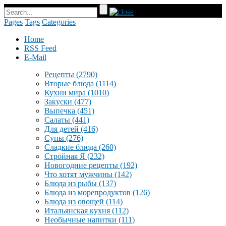
Pages
Tags
Categories
Home
RSS Feed
E-Mail
Рецепты
(2790)
Вторые блюда
(1114)
Кухни мира
(1010)
Закуски
(477)
Выпечка
(451)
Салаты
(441)
Для детей
(416)
Супы
(276)
Сладкие блюда
(260)
Стройная Я
(232)
Новогодние рецепты
(192)
Что хотят мужчины
(142)
Блюда из рыбы
(137)
Блюда из морепродуктов
(126)
Блюда из овощей
(114)
Итальянская кухня
(112)
Необычные напитки
(111)