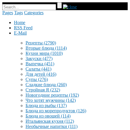
Pages
Tags
Categories
Home
RSS Feed
E-Mail
Рецепты
(2790)
Вторые блюда
(1114)
Кухни мира
(1010)
Закуски
(477)
Выпечка
(451)
Салаты
(441)
Для детей
(416)
Супы
(276)
Сладкие блюда
(260)
Стройная Я
(232)
Новогодние рецепты
(192)
Что хотят мужчины
(142)
Блюда из рыбы
(137)
Блюда из морепродуктов
(126)
Блюда из овощей
(114)
Итальянская кухня
(112)
Необычные напитки
(111)