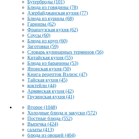
Бутерброды
(101)
Блюда из говядины
(78)
Азербайджанская кухня
(77)
Блюда из курицы
(68)
Гарниры
(62)
Французская кухня
(62)
Соусы
(60)
Блюда из круп
(60)
Заготовки
(59)
Словарь кулинарных терминов
(56)
Китайская кухня
(55)
Блюда из баранины
(53)
Японская кухня
(50)
Книга рецептов Вэлнэс
(47)
Тайская кухня
(45)
коктейли
(44)
Армянская кухня
(42)
Грузинская кухня
(41)
Второе
(1048)
Холодные блюда и закуски
(572)
Постные блюда
(552)
Выпечка
(424)
салаты
(413)
блюда из овощей
(404)