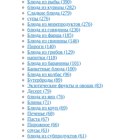
Блюда из рыбы
(390)
блюда из курицы
(282)
Сладкие блюда
(279)
супы
(276)
Блюда из морепродуктов
(276)
блюда из говядины
(236)
Блюда из фарша
(185)
Блюда из свинины
(146)
Пироги
(140)
Блюда из грибов
(129)
напитки
(118)
Блюда из баранины
(101)
Банкетные блюда
(100)
Блюда из колбас
(96)
Бутерброды
(89)
Экзотические фрукты и овощи
(83)
Десерт
(79)
блюда из яиц
(76)
Блины
(71)
Блюда из круп
(69)
Печенье
(68)
Паста
(67)
Пирожное
(66)
соусы
(61)
блюда из субпродуктов
(61)