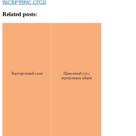
РќСЂР°РІРёС‚СЃСЏ
Related posts:
Картофельный салат
Щавелевый суп с
перепелиным яйцом