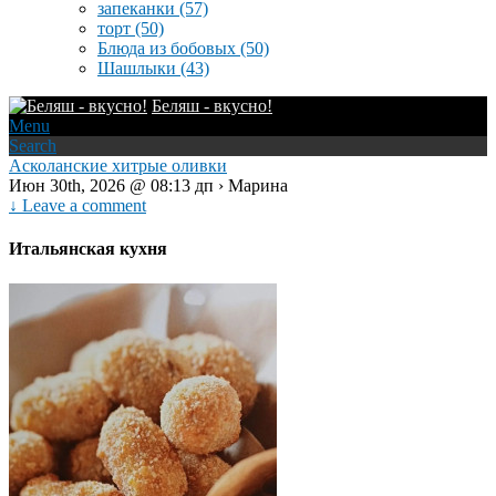
запеканки
(57)
торт
(50)
Блюда из бобовых
(50)
Шашлыки
(43)
Беляш - вкусно!
Menu
Search
Асколанские хитрые оливки
Июн 30th, 2026 @ 08:13 дп › Марина
↓ Leave a comment
Итальянская кухня