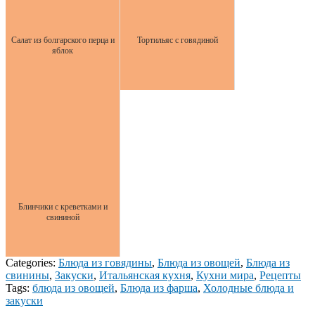
Салат из болгарского перца и
Тортильяс с говядиной
яблок
Блинчики с креветками и
свининой
Categories:
Блюда из говядины
,
Блюда из овощей
,
Блюда из
свинины
,
Закуски
,
Итальянская кухня
,
Кухни мира
,
Рецепты
Tags:
блюда из овощей
,
Блюда из фарша
,
Холодные блюда и
закуски