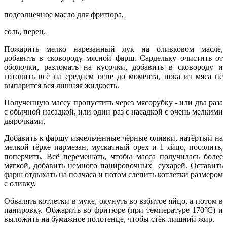
подсолнечное масло для фритюра,
соль, перец.
Пожарить мелко нарезанный лук на оливковом масле,
добавить в сковороду мясной фарш. Сардельку очистить от
оболочки, разломать на кусочки, добавить в сковороду и
готовить
всё на среднем огне до момента, пока из мяса не
выпарится вся лишняя жидкость.
Полученную массу пропустить через мясорубку - или два раза
с обычной насадкой, или один раз с насадкой с очень мелкими
дырочками.
Добавить к фаршу измельчённые чёрные оливки, натёртый на
мелкой тёрке пармезан, мускатный орех и 1 яйцо, посолить,
поперчить. Всё перемешать, чтобы масса получилась более
мягкой, добавить немного панировочных сухарей. Оставить
фарш отдыхать на полчаса и потом слепить котлетки размером
с оливку.
Обвалять котлетки в муке, окунуть во взбитое яйцо, а потом в
панировку. Обжарить во фритюре (при температуре 170°С) и
выложить на бумажное полотенце, чтобы стёк лишний жир.