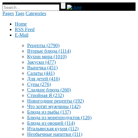
Pages
Tags
Categories
Home
RSS Feed
E-Mail
Рецепты
(2790)
Вторые блюда
(1114)
Кухни мира
(1010)
Закуски
(477)
Выпечка
(451)
Салаты
(441)
Для детей
(416)
Супы
(276)
Сладкие блюда
(260)
Стройная Я
(232)
Новогодние рецепты
(192)
Что хотят мужчины
(142)
Блюда из рыбы
(137)
Блюда из морепродуктов
(126)
Блюда из овощей
(114)
Итальянская кухня
(112)
Необычные напитки
(111)