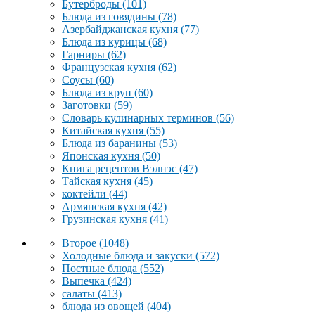
Бутерброды
(101)
Блюда из говядины
(78)
Азербайджанская кухня
(77)
Блюда из курицы
(68)
Гарниры
(62)
Французская кухня
(62)
Соусы
(60)
Блюда из круп
(60)
Заготовки
(59)
Словарь кулинарных терминов
(56)
Китайская кухня
(55)
Блюда из баранины
(53)
Японская кухня
(50)
Книга рецептов Вэлнэс
(47)
Тайская кухня
(45)
коктейли
(44)
Армянская кухня
(42)
Грузинская кухня
(41)
Второе
(1048)
Холодные блюда и закуски
(572)
Постные блюда
(552)
Выпечка
(424)
салаты
(413)
блюда из овощей
(404)