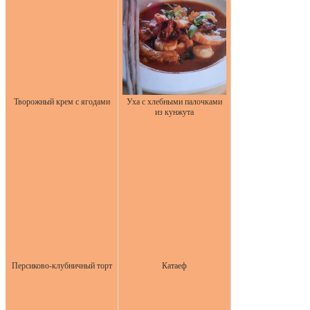
Творожный крем с ягодами
Уха с хлебными палочками
из кунжута
Персиково-клубничный торт
Катаеф