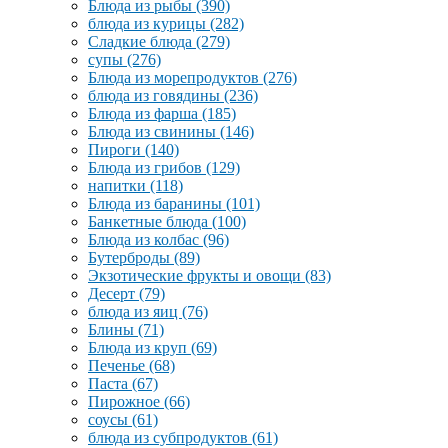
Блюда из рыбы
(390)
блюда из курицы
(282)
Сладкие блюда
(279)
супы
(276)
Блюда из морепродуктов
(276)
блюда из говядины
(236)
Блюда из фарша
(185)
Блюда из свинины
(146)
Пироги
(140)
Блюда из грибов
(129)
напитки
(118)
Блюда из баранины
(101)
Банкетные блюда
(100)
Блюда из колбас
(96)
Бутерброды
(89)
Экзотические фрукты и овощи
(83)
Десерт
(79)
блюда из яиц
(76)
Блины
(71)
Блюда из круп
(69)
Печенье
(68)
Паста
(67)
Пирожное
(66)
соусы
(61)
блюда из субпродуктов
(61)