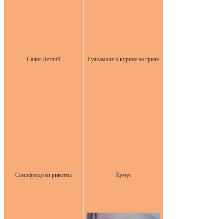
Салат Летний
Гуакамоле к курице на гриле
Семифредо из рикотты
Хумус