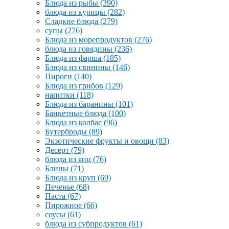
Блюда из рыбы
(390)
блюда из курицы
(282)
Сладкие блюда
(279)
супы
(276)
Блюда из морепродуктов
(276)
блюда из говядины
(236)
Блюда из фарша
(185)
Блюда из свинины
(146)
Пироги
(140)
Блюда из грибов
(129)
напитки
(118)
Блюда из баранины
(101)
Банкетные блюда
(100)
Блюда из колбас
(96)
Бутерброды
(89)
Экзотические фрукты и овощи
(83)
Десерт
(79)
блюда из яиц
(76)
Блины
(71)
Блюда из круп
(69)
Печенье
(68)
Паста
(67)
Пирожное
(66)
соусы
(61)
блюда из субпродуктов
(61)