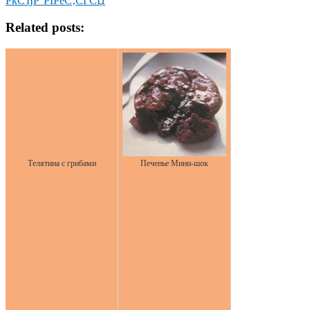
РќСЂР°РІРёС‚СЃСЏ
Related posts:
Телятина с грибами
Печенье Мини-шок