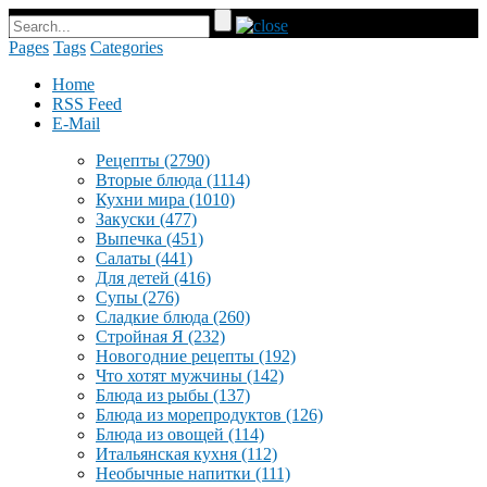
Pages
Tags
Categories
Home
RSS Feed
E-Mail
Рецепты
(2790)
Вторые блюда
(1114)
Кухни мира
(1010)
Закуски
(477)
Выпечка
(451)
Салаты
(441)
Для детей
(416)
Супы
(276)
Сладкие блюда
(260)
Стройная Я
(232)
Новогодние рецепты
(192)
Что хотят мужчины
(142)
Блюда из рыбы
(137)
Блюда из морепродуктов
(126)
Блюда из овощей
(114)
Итальянская кухня
(112)
Необычные напитки
(111)