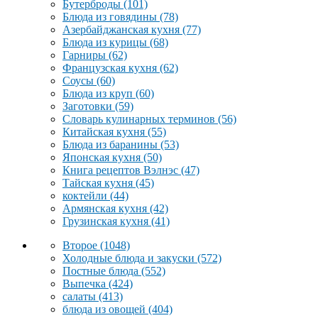
Бутерброды
(101)
Блюда из говядины
(78)
Азербайджанская кухня
(77)
Блюда из курицы
(68)
Гарниры
(62)
Французская кухня
(62)
Соусы
(60)
Блюда из круп
(60)
Заготовки
(59)
Словарь кулинарных терминов
(56)
Китайская кухня
(55)
Блюда из баранины
(53)
Японская кухня
(50)
Книга рецептов Вэлнэс
(47)
Тайская кухня
(45)
коктейли
(44)
Армянская кухня
(42)
Грузинская кухня
(41)
Второе
(1048)
Холодные блюда и закуски
(572)
Постные блюда
(552)
Выпечка
(424)
салаты
(413)
блюда из овощей
(404)