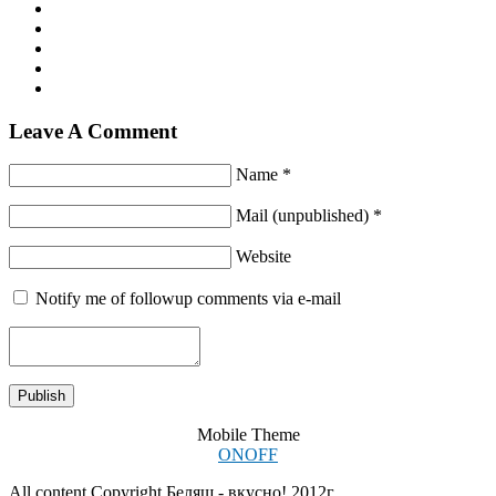
Leave A Comment
Name *
Mail (unpublished) *
Website
Notify me of followup comments via e-mail
Mobile Theme
ON
OFF
All content Copyright Беляш - вкусно! 2012г