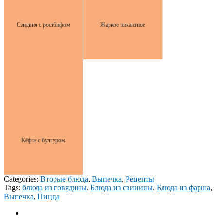
Сэндвич с ростбифом
Жаркое пикантное
Кёфте с булгуром
Categories:
Вторые блюда
,
Выпечка
,
Рецепты
Tags:
блюда из говядины
,
Блюда из свинины
,
Блюда из фарша
,
Выпечка
,
Пицца