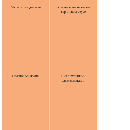
Мясо по-кордольски
Свинина в апельсиново-
горчичном соусе
Пряничный домик
Суп с куриными
фрикадельками