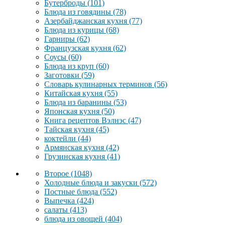
Бутерброды
(101)
Блюда из говядины
(78)
Азербайджанская кухня
(77)
Блюда из курицы
(68)
Гарниры
(62)
Французская кухня
(62)
Соусы
(60)
Блюда из круп
(60)
Заготовки
(59)
Словарь кулинарных терминов
(56)
Китайская кухня
(55)
Блюда из баранины
(53)
Японская кухня
(50)
Книга рецептов Вэлнэс
(47)
Тайская кухня
(45)
коктейли
(44)
Армянская кухня
(42)
Грузинская кухня
(41)
Второе
(1048)
Холодные блюда и закуски
(572)
Постные блюда
(552)
Выпечка
(424)
салаты
(413)
блюда из овощей
(404)