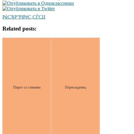
РќСЂР°РІРёС‚СЃСЏ
Related posts:
Пирог со сливами
Перекладенец