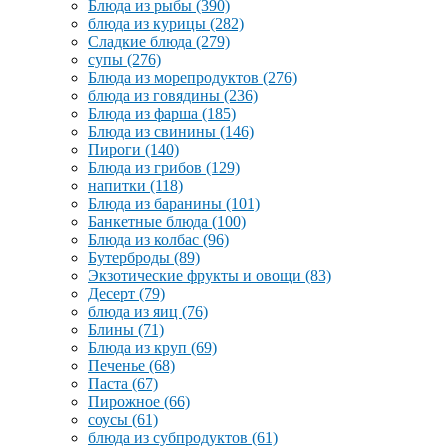
Блюда из рыбы
(390)
блюда из курицы
(282)
Сладкие блюда
(279)
супы
(276)
Блюда из морепродуктов
(276)
блюда из говядины
(236)
Блюда из фарша
(185)
Блюда из свинины
(146)
Пироги
(140)
Блюда из грибов
(129)
напитки
(118)
Блюда из баранины
(101)
Банкетные блюда
(100)
Блюда из колбас
(96)
Бутерброды
(89)
Экзотические фрукты и овощи
(83)
Десерт
(79)
блюда из яиц
(76)
Блины
(71)
Блюда из круп
(69)
Печенье
(68)
Паста
(67)
Пирожное
(66)
соусы
(61)
блюда из субпродуктов
(61)