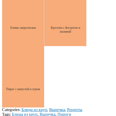
Блины скороспелые
Кростата с йогуртом и
малиной
Пирог с капустой и луком
Categories:
Блюда из круп
,
Выпечка
,
Рецепты
Tags:
Блюда из круп
,
Выпечка
,
Пироги