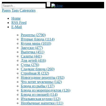
Pages
Tags
Categories
Home
RSS Feed
E-Mail
Рецепты
(2790)
Вторые блюда
(1114)
Кухни мира
(1010)
Закуски
(477)
Выпечка
(451)
Салаты
(441)
Для детей
(416)
Супы
(276)
Сладкие блюда
(260)
Стройная Я
(232)
Новогодние рецепты
(192)
Что хотят мужчины
(142)
Блюда из рыбы
(137)
Блюда из морепродуктов
(126)
Блюда из овощей
(114)
Итальянская кухня
(112)
Необычные напитки
(111)