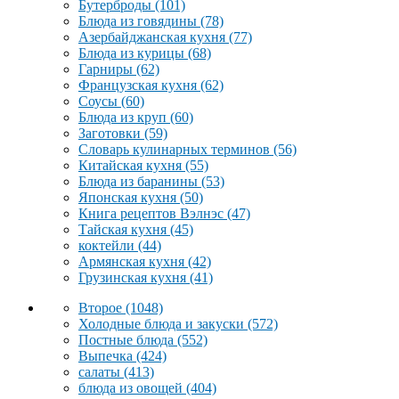
Бутерброды
(101)
Блюда из говядины
(78)
Азербайджанская кухня
(77)
Блюда из курицы
(68)
Гарниры
(62)
Французская кухня
(62)
Соусы
(60)
Блюда из круп
(60)
Заготовки
(59)
Словарь кулинарных терминов
(56)
Китайская кухня
(55)
Блюда из баранины
(53)
Японская кухня
(50)
Книга рецептов Вэлнэс
(47)
Тайская кухня
(45)
коктейли
(44)
Армянская кухня
(42)
Грузинская кухня
(41)
Второе
(1048)
Холодные блюда и закуски
(572)
Постные блюда
(552)
Выпечка
(424)
салаты
(413)
блюда из овощей
(404)