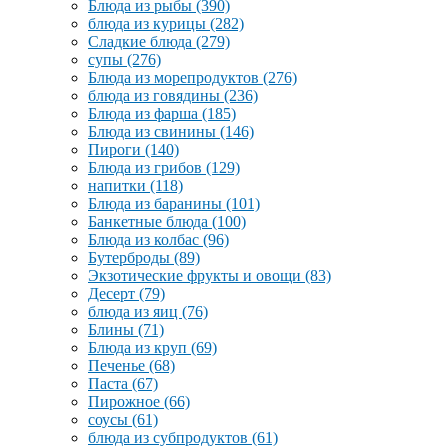
Блюда из рыбы
(390)
блюда из курицы
(282)
Сладкие блюда
(279)
супы
(276)
Блюда из морепродуктов
(276)
блюда из говядины
(236)
Блюда из фарша
(185)
Блюда из свинины
(146)
Пироги
(140)
Блюда из грибов
(129)
напитки
(118)
Блюда из баранины
(101)
Банкетные блюда
(100)
Блюда из колбас
(96)
Бутерброды
(89)
Экзотические фрукты и овощи
(83)
Десерт
(79)
блюда из яиц
(76)
Блины
(71)
Блюда из круп
(69)
Печенье
(68)
Паста
(67)
Пирожное
(66)
соусы
(61)
блюда из субпродуктов
(61)