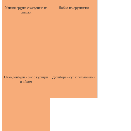
Утиная грудка с капучино из
Лобио по-грузински
спаржи
Ояко донбури - рис с курицей
Дюшбара - суп с пельменями
и яйцом