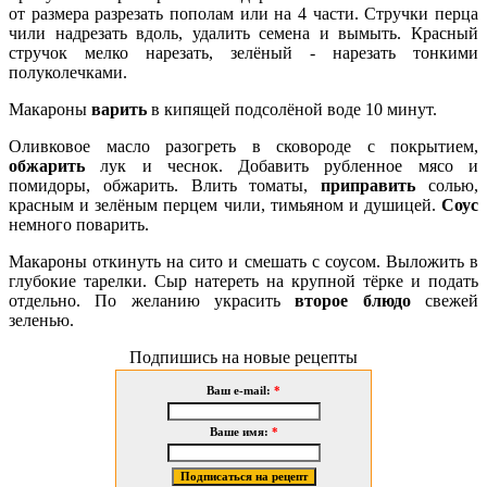
от размера разрезать пополам или на 4 части. Стручки перца
чили надрезать вдоль, удалить семена и вымыть. Красный
стручок мелко нарезать, зелёный - нарезать тонкими
полуколечками.
Макароны
варить
в кипящей подсолёной воде 10 минут.
Оливковое масло разогреть в сковороде с покрытием,
обжарить
лук и чеснок. Добавить рубленное мясо и
помидоры, обжарить. Влить томаты,
приправить
солью,
красным и зелёным перцем чили, тимьяном и душицей.
Соус
немного поварить.
Макароны откинуть на сито и смешать с соусом. Выложить в
глубокие тарелки. Сыр натереть на крупной тёрке и подать
отдельно. По желанию украсить
второе блюдо
свежей
зеленью.
Подпишись на новые рецепты
Ваш e-mail:
*
Ваше имя:
*