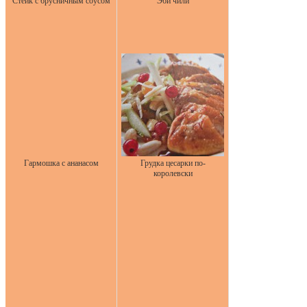
Стейк с брусничным соусом
Эби чили
Гармошка с ананасом
Грудка цесарки по-
королевски