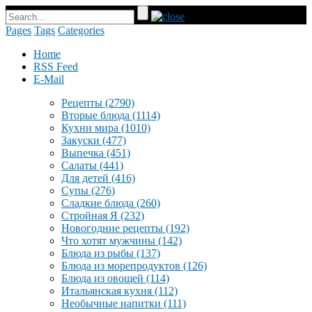
Pages
Tags
Categories
Home
RSS Feed
E-Mail
Рецепты
(2790)
Вторые блюда
(1114)
Кухни мира
(1010)
Закуски
(477)
Выпечка
(451)
Салаты
(441)
Для детей
(416)
Супы
(276)
Сладкие блюда
(260)
Стройная Я
(232)
Новогодние рецепты
(192)
Что хотят мужчины
(142)
Блюда из рыбы
(137)
Блюда из морепродуктов
(126)
Блюда из овощей
(114)
Итальянская кухня
(112)
Необычные напитки
(111)