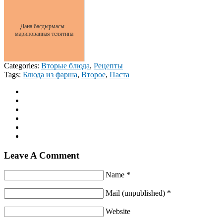
Дана басдырмасы -
маринованная телятина
Categories:
Вторые блюда
,
Рецепты
Tags:
Блюда из фарша
,
Второе
,
Паста
Leave A Comment
Name *
Mail (unpublished) *
Website