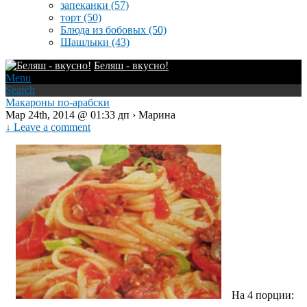
запеканки
(57)
торт
(50)
Блюда из бобовых
(50)
Шашлыки
(43)
Беляш - вкусно!
Menu
Search
Макароны по-арабски
Мар 24th, 2014 @ 01:33 дп › Марина
↓ Leave a comment
На 4 порции: