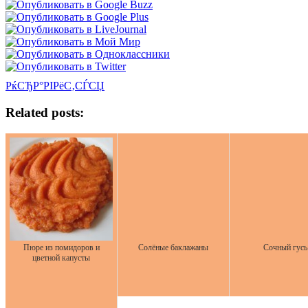
РќСЂР°РІРёС‚СЃСЏ
Related posts:
Пюре из помидоров и
Солёные баклажаны
Сочный гусь
цветной капусты