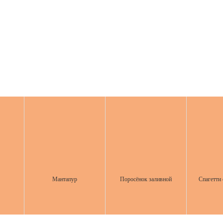
Мантапур
Поросёнок заливной
Спагетти 