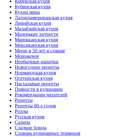
Корейская кухня
Кубинская кухня
Кухни мира
Латиноамериканская кухня
Ливийская кухня
Малайзийская кухня
Маленькие хитрости
Марокканская кухня
Мексиканская кухня
Меню в 50 лет и старше
Мороженое
Необычные напитки
Новогодние рецепты
Нормандская кухня
Осетинская кухня
Пасхальные рецепты
Пряности в кулинарии
Рекомендации читателей
Рецепты
Рецепты 60-х годов
Роллы
Русская кухня
Салаты
Сладкие блюда
Словарь кулинарных терминов