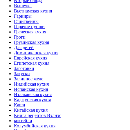
Вторые блюда
Выпечка
Вьетнамская кухня
Гарниры
Глинтвейны
Горячие пунши
Греческая кухня
Гроги
Грузинская кухня
Для детей
Доминиканская кухня
Еврейская кухня
Египетская кухня
Заготовки
Закуски
Заливное желе
Индийская кухня
Испанская кухня
Итальянская кухня
Каджунская кухня
Каши
Китайская кухня
Книга рецептов Вэлнэс
коктейли
Колумбийская кухня