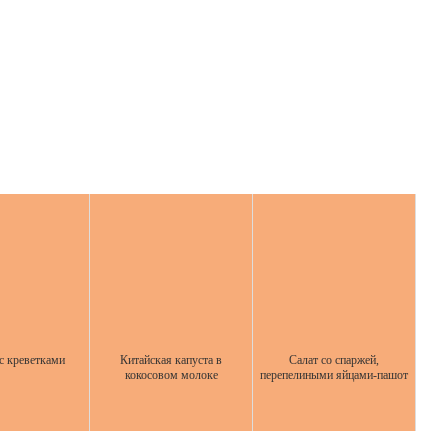
с креветками
Китайская капуста в
Салат со спаржей,
кокосовом молоке
перепелиными яйцами-пашот