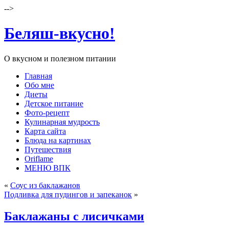
-->
Беляш-вкусно!
О вкусном и полезном питании
Главная
Обо мне
Диеты
Детское питание
Фото-рецепт
Кулинарная мудрость
Карта сайта
Блюда на картинах
Путешествия
Oriflame
МЕНЮ ВПК
«
Соус из баклажанов
Подливка для пудингов и запеканок
»
Баклажаны с лисичками