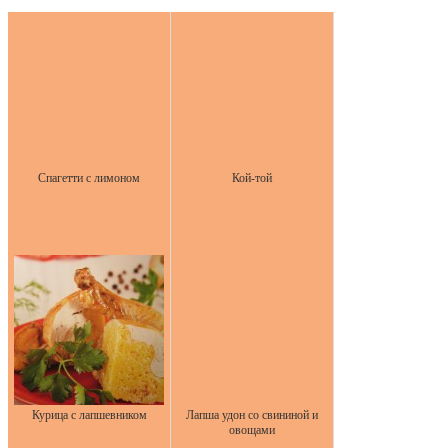
Спагетти с лимоном
Кой-той
Курица с лапшевником
Лапша удон со свининой и
овощами