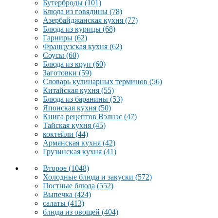
Бутерброды
(101)
Блюда из говядины
(78)
Азербайджанская кухня
(77)
Блюда из курицы
(68)
Гарниры
(62)
Французская кухня
(62)
Соусы
(60)
Блюда из круп
(60)
Заготовки
(59)
Словарь кулинарных терминов
(56)
Китайская кухня
(55)
Блюда из баранины
(53)
Японская кухня
(50)
Книга рецептов Вэлнэс
(47)
Тайская кухня
(45)
коктейли
(44)
Армянская кухня
(42)
Грузинская кухня
(41)
Второе
(1048)
Холодные блюда и закуски
(572)
Постные блюда
(552)
Выпечка
(424)
салаты
(413)
блюда из овощей
(404)