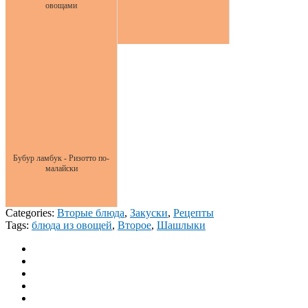
овощами
Бубур ламбук - Ризотто по-
малайски
Categories:
Вторые блюда
,
Закуски
,
Рецепты
Tags:
блюда из овощей
,
Второе
,
Шашлыки