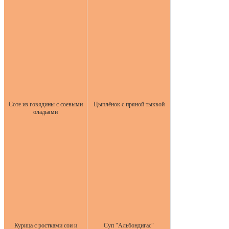
Соте из говядины с соевыми
Цыплёнок с пряной тыквой
оладьями
Курица с ростками сои и
Суп "Альбондигас"