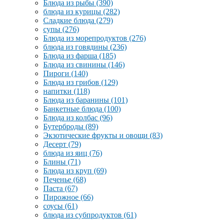
Блюда из рыбы
(390)
блюда из курицы
(282)
Сладкие блюда
(279)
супы
(276)
Блюда из морепродуктов
(276)
блюда из говядины
(236)
Блюда из фарша
(185)
Блюда из свинины
(146)
Пироги
(140)
Блюда из грибов
(129)
напитки
(118)
Блюда из баранины
(101)
Банкетные блюда
(100)
Блюда из колбас
(96)
Бутерброды
(89)
Экзотические фрукты и овощи
(83)
Десерт
(79)
блюда из яиц
(76)
Блины
(71)
Блюда из круп
(69)
Печенье
(68)
Паста
(67)
Пирожное
(66)
соусы
(61)
блюда из субпродуктов
(61)