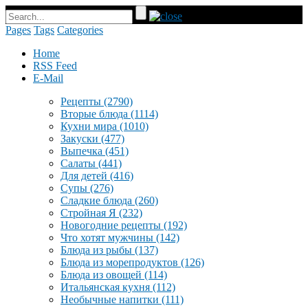
Pages
Tags
Categories
Home
RSS Feed
E-Mail
Рецепты
(2790)
Вторые блюда
(1114)
Кухни мира
(1010)
Закуски
(477)
Выпечка
(451)
Салаты
(441)
Для детей
(416)
Супы
(276)
Сладкие блюда
(260)
Стройная Я
(232)
Новогодние рецепты
(192)
Что хотят мужчины
(142)
Блюда из рыбы
(137)
Блюда из морепродуктов
(126)
Блюда из овощей
(114)
Итальянская кухня
(112)
Необычные напитки
(111)