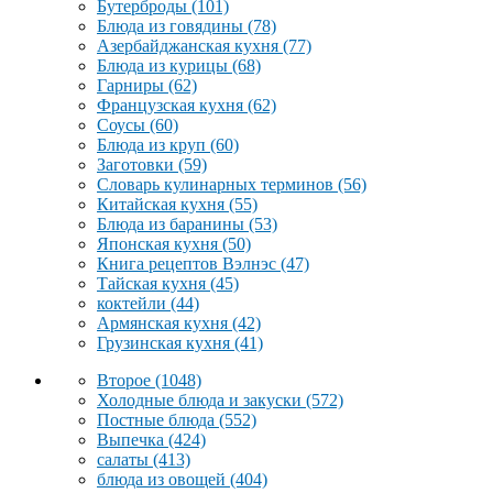
Бутерброды
(101)
Блюда из говядины
(78)
Азербайджанская кухня
(77)
Блюда из курицы
(68)
Гарниры
(62)
Французская кухня
(62)
Соусы
(60)
Блюда из круп
(60)
Заготовки
(59)
Словарь кулинарных терминов
(56)
Китайская кухня
(55)
Блюда из баранины
(53)
Японская кухня
(50)
Книга рецептов Вэлнэс
(47)
Тайская кухня
(45)
коктейли
(44)
Армянская кухня
(42)
Грузинская кухня
(41)
Второе
(1048)
Холодные блюда и закуски
(572)
Постные блюда
(552)
Выпечка
(424)
салаты
(413)
блюда из овощей
(404)