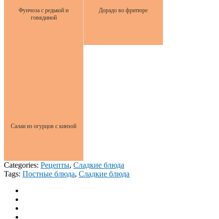
Фунчоза с редькой и
Дорадо во фритюре
говядиной
Салаи из огурцов с кинзой
Categories:
Рецепты
,
Сладкие блюда
Tags:
Постные блюда
,
Сладкие блюда