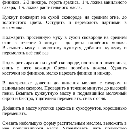
фиников, 2-3 инжира, горсть арахиса, 1 ч. ложка ванильного
сахара, 1 ч. ложка растительного масла.
Кунжут поджарит на сухой сковороде, на среднем огне, до
золотистого цвета. Остудить и перемолоть партиями в
кофемолке.
Поджарить просеянную муку в сухой сковороде на
среднем
огне в течение 5 минут – до цвета топлёного молока.
Высыпать муку к молотому кунжуту, добавить куркуму и
перемолоть всё ещё раз.
Поджарить арахис на сухой сковороде, постоянно помешивая,
снять с него кожицу. Орехи порубить ножом. Удалить
косточки из фиников, мелко нарезать финики и инжир.
В кастрюльке довести до кипения молоко с сахаром и
ванильным сахаром. Проварить в течение минуты до высокой
пены. Всыпать кунжутную массу в поднявшийся молочный
сироп и быстро, тщательно перемешать, сняв с огня.
Добавить в массу кусочки арахиса и сухофруктов, хорошенько
перемешать.
Смазать небольшую форму растительным маслом, выложить в
неё получившуюся массу. Утрамбовать, дать полностью