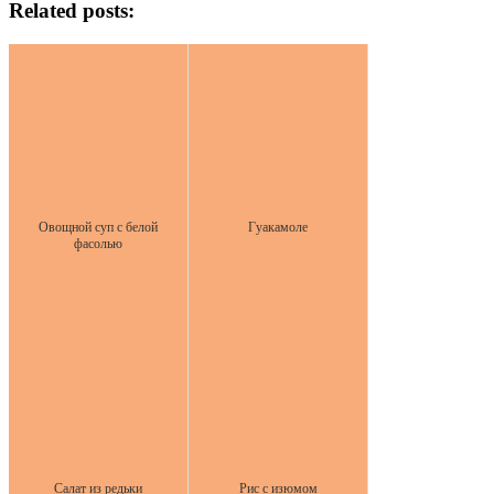
Related posts:
Овощной суп с белой
Гуакамоле
фасолью
Салат из редьки
Рис с изюмом