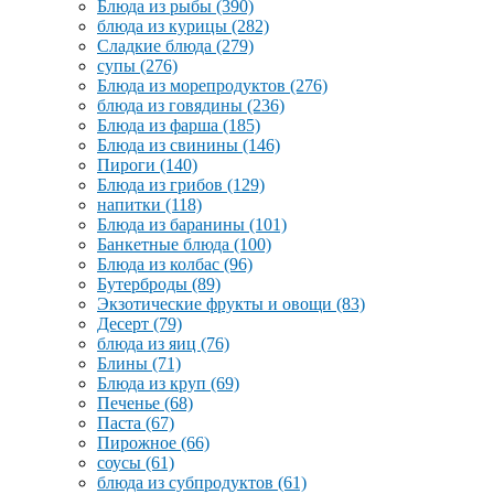
Блюда из рыбы
(390)
блюда из курицы
(282)
Сладкие блюда
(279)
супы
(276)
Блюда из морепродуктов
(276)
блюда из говядины
(236)
Блюда из фарша
(185)
Блюда из свинины
(146)
Пироги
(140)
Блюда из грибов
(129)
напитки
(118)
Блюда из баранины
(101)
Банкетные блюда
(100)
Блюда из колбас
(96)
Бутерброды
(89)
Экзотические фрукты и овощи
(83)
Десерт
(79)
блюда из яиц
(76)
Блины
(71)
Блюда из круп
(69)
Печенье
(68)
Паста
(67)
Пирожное
(66)
соусы
(61)
блюда из субпродуктов
(61)