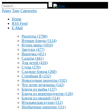
Pages
Tags
Categories
Home
RSS Feed
E-Mail
Рецепты
(2790)
Вторые блюда
(1114)
Кухни мира
(1010)
Закуски
(477)
Выпечка
(451)
Салаты
(441)
Для детей
(416)
Супы
(276)
Сладкие блюда
(260)
Стройная Я
(232)
Новогодние рецепты
(192)
Что хотят мужчины
(142)
Блюда из рыбы
(137)
Блюда из морепродуктов
(126)
Блюда из овощей
(114)
Итальянская кухня
(112)
Необычные напитки
(111)