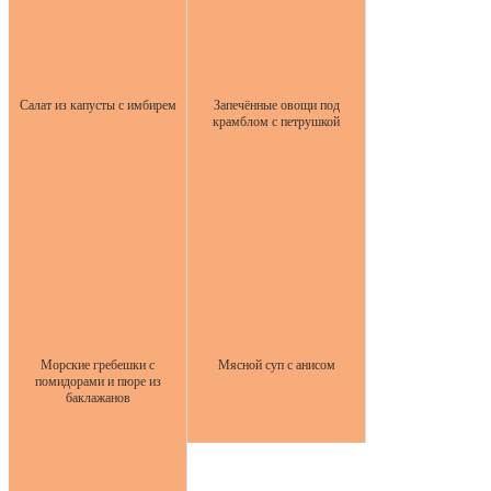
Салат из капусты с имбирем
Запечённые овощи под
крамблом с петрушкой
Морские гребешки с
Мясной суп с анисом
помидорами и пюре из
баклажанов