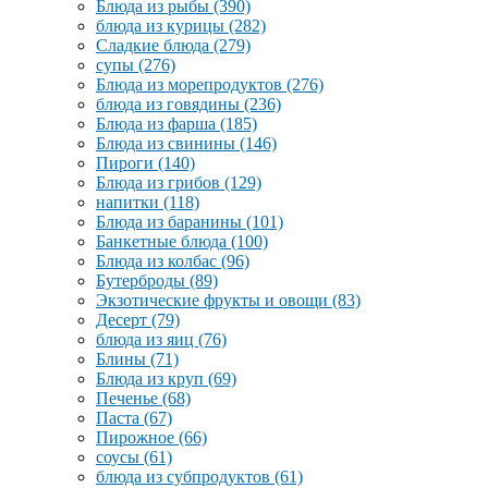
Блюда из рыбы
(390)
блюда из курицы
(282)
Сладкие блюда
(279)
супы
(276)
Блюда из морепродуктов
(276)
блюда из говядины
(236)
Блюда из фарша
(185)
Блюда из свинины
(146)
Пироги
(140)
Блюда из грибов
(129)
напитки
(118)
Блюда из баранины
(101)
Банкетные блюда
(100)
Блюда из колбас
(96)
Бутерброды
(89)
Экзотические фрукты и овощи
(83)
Десерт
(79)
блюда из яиц
(76)
Блины
(71)
Блюда из круп
(69)
Печенье
(68)
Паста
(67)
Пирожное
(66)
соусы
(61)
блюда из субпродуктов
(61)