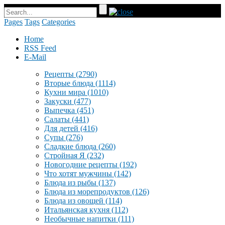
Pages
Tags
Categories
Home
RSS Feed
E-Mail
Рецепты
(2790)
Вторые блюда
(1114)
Кухни мира
(1010)
Закуски
(477)
Выпечка
(451)
Салаты
(441)
Для детей
(416)
Супы
(276)
Сладкие блюда
(260)
Стройная Я
(232)
Новогодние рецепты
(192)
Что хотят мужчины
(142)
Блюда из рыбы
(137)
Блюда из морепродуктов
(126)
Блюда из овощей
(114)
Итальянская кухня
(112)
Необычные напитки
(111)