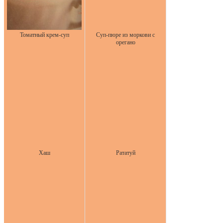
Томатный крем-суп
Суп-пюре из моркови с
орегано
Хаш
Рататуй