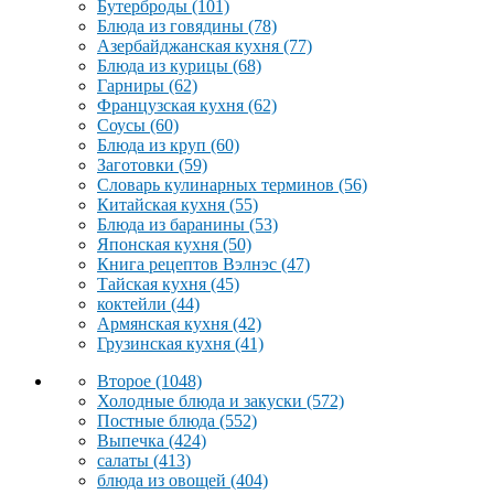
Бутерброды
(101)
Блюда из говядины
(78)
Азербайджанская кухня
(77)
Блюда из курицы
(68)
Гарниры
(62)
Французская кухня
(62)
Соусы
(60)
Блюда из круп
(60)
Заготовки
(59)
Словарь кулинарных терминов
(56)
Китайская кухня
(55)
Блюда из баранины
(53)
Японская кухня
(50)
Книга рецептов Вэлнэс
(47)
Тайская кухня
(45)
коктейли
(44)
Армянская кухня
(42)
Грузинская кухня
(41)
Второе
(1048)
Холодные блюда и закуски
(572)
Постные блюда
(552)
Выпечка
(424)
салаты
(413)
блюда из овощей
(404)