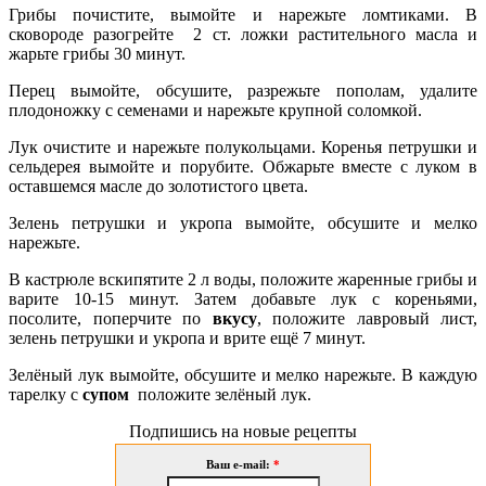
Грибы почистите, вымойте и нарежьте ломтиками. В
сковороде разогрейте 2 ст. ложки растительного масла и
жарьте грибы 30 минут.
Перец вымойте, обсушите, разрежьте пополам, удалите
плодоножку с семенами и нарежьте
крупной соломкой.
Лук очистите и нарежьте полукольцами. Коренья петрушки и
сельдерея вымойте и порубите. Обжарьте вместе с луком в
оставшемся масле до золотистого цвета.
Зелень петрушки и укропа вымойте, обсушите и мелко
нарежьте.
В кастрюле вскипятите 2 л воды, положите жаренные грибы и
варите 10-15 минут. Затем добавьте лук с кореньями,
посолите, поперчите по
вкусу
, положите лавровый лист,
зелень петрушки и укропа и врите ещё 7 минут.
Зелёный лук вымойте, обсушите и мелко нарежьте. В каждую
тарелку с
супом
положите зелёный лук.
Подпишись на новые рецепты
Ваш e-mail:
*