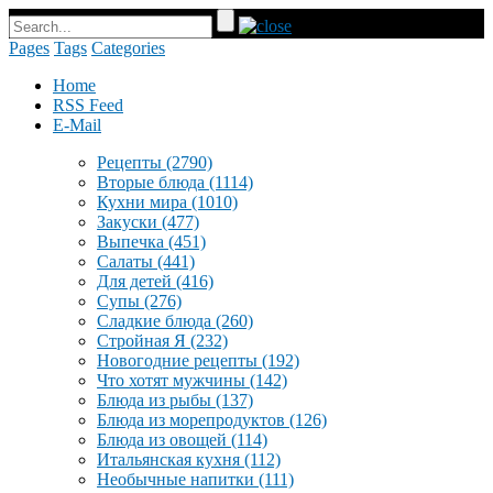
Pages
Tags
Categories
Home
RSS Feed
E-Mail
Рецепты
(2790)
Вторые блюда
(1114)
Кухни мира
(1010)
Закуски
(477)
Выпечка
(451)
Салаты
(441)
Для детей
(416)
Супы
(276)
Сладкие блюда
(260)
Стройная Я
(232)
Новогодние рецепты
(192)
Что хотят мужчины
(142)
Блюда из рыбы
(137)
Блюда из морепродуктов
(126)
Блюда из овощей
(114)
Итальянская кухня
(112)
Необычные напитки
(111)