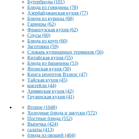
Бутерброды
(101)
Блюда из говядины
(78)
Азербайджанская кухня
(77)
Блюда из курицы
(68)
Гарниры
(62)
Французская кухня
(62)
Соусы
(60)
Блюда из круп
(60)
Заготовки
(59)
Словарь кулинарных терминов
(56)
Китайская кухня
(55)
Блюда из баранины
(53)
Японская кухня
(50)
Книга рецептов Вэлнэс
(47)
Тайская кухня
(45)
коктейли
(44)
Армянская кухня
(42)
Грузинская кухня
(41)
Второе
(1048)
Холодные блюда и закуски
(572)
Постные блюда
(552)
Выпечка
(424)
салаты
(413)
блюда из овощей
(404)