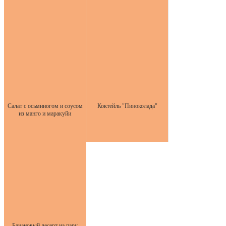
Салат с осьминогом и соусом
Коктейль "Пиноколада"
из манго и маракуйи
Банановый десерт на пару