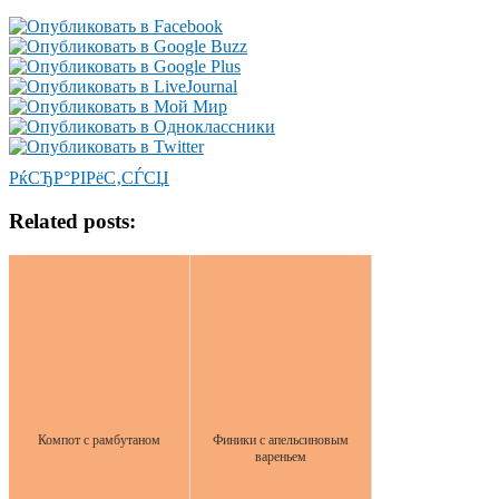
РќСЂР°РІРёС‚СЃСЏ
Related posts:
Компот с рамбутаном
Финики с апельсиновым
вареньем