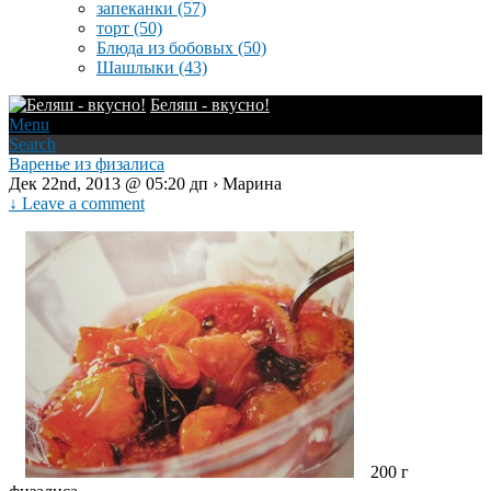
запеканки
(57)
торт
(50)
Блюда из бобовых
(50)
Шашлыки
(43)
Беляш - вкусно!
Menu
Search
Варенье из физалиса
Дек 22nd, 2013 @ 05:20 дп › Марина
↓ Leave a comment
200 г