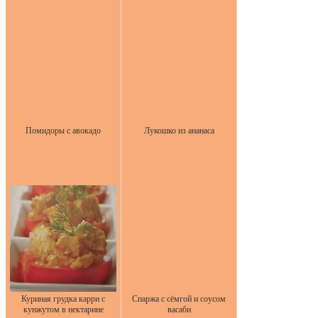
Помидоры с авокадо
Лукошко из ананаса
Куриная грудка карри с
Спаржа с сёмгой и соусом
кунжутом в нектарине
васаби