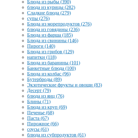
Блюда из рыбы
(390)
блюда из курицы
(282)
Сладкие блюда
(279)
супы
(276)
Блюда из морепродуктов
(276)
блюда из говядины
(236)
Блюда из фарша
(185)
Блюда из свинины
(146)
Пироги
(140)
Блюда из грибов
(129)
напитки
(118)
Блюда из баранины
(101)
Банкетные блюда
(100)
Блюда из колбас
(96)
Бутерброды
(89)
Экзотические фрукты и овощи
(83)
Десерт
(79)
блюда из яиц
(76)
Блины
(71)
Блюда из круп
(69)
Печенье
(68)
Паста
(67)
Пирожное
(66)
соусы
(61)
блюда из субпродуктов
(61)