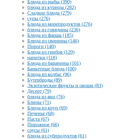
Блюда из рыбы
(390)
блюда из курицы
(282)
Сладкие блюда
(279)
супы
(276)
Блюда из морепродуктов
(276)
блюда из говядины
(236)
Блюда из фарша
(185)
Блюда из свинины
(146)
Пироги
(140)
Блюда из грибов
(129)
напитки
(118)
Блюда из баранины
(101)
Банкетные блюда
(100)
Блюда из колбас
(96)
Бутерброды
(89)
Экзотические фрукты и овощи
(83)
Десерт
(79)
блюда из яиц
(76)
Блины
(71)
Блюда из круп
(69)
Печенье
(68)
Паста
(67)
Пирожное
(66)
соусы
(61)
блюда из субпродуктов
(61)