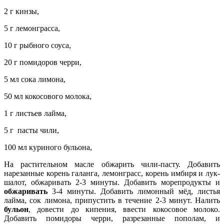
2 г кинзы,
5 г лемонграсса,
10 г рыбного соуса,
20 г помидоров черри,
5 мл сока лимона,
50 мл кокосового молока,
1 г листьев лайма,
5 г пасты чили,
100 мл куриного бульона,
На растительном масле обжарить чили-пасту. Добавить
нарезанные корень галанга, лемонграсс, корень имбиря и лук-
шалот,
обжаривать 2-3 минуты. Добавить морепродукты и
обжаривать
3-4 минуты. Добавить лимонный мёд, листья
лайма, сок лимона, припустить в течение 2-3 минут. Налить
бульон
, довести до кипения, ввести кокосовое молоко.
Добавить помидоры черри, разрезанные пополам, и