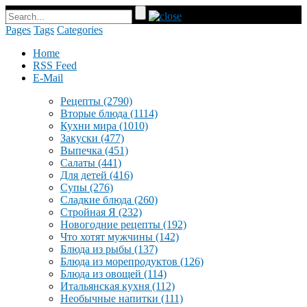
Pages
Tags
Categories
Home
RSS Feed
E-Mail
Рецепты
(2790)
Вторые блюда
(1114)
Кухни мира
(1010)
Закуски
(477)
Выпечка
(451)
Салаты
(441)
Для детей
(416)
Супы
(276)
Сладкие блюда
(260)
Стройная Я
(232)
Новогодние рецепты
(192)
Что хотят мужчины
(142)
Блюда из рыбы
(137)
Блюда из морепродуктов
(126)
Блюда из овощей
(114)
Итальянская кухня
(112)
Необычные напитки
(111)