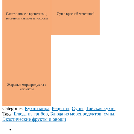
Салат оливье с креветками,
Суп с красной чечевицей
телячьим языком и лососем
Жареные морепродукты с
чесноком
Categories:
Кухни мира
,
Рецепты
,
Супы
,
Тайская кухня
Tags:
Блюда из грибов
,
Блюда из морепродуктов
,
супы
,
Экзотические фрукты и овощи