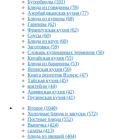
Бутерброды
(101)
Блюда из говядины
(78)
Азербайджанская кухня
(77)
Блюда из курицы
(68)
Гарниры
(62)
Французская кухня
(62)
Соусы
(60)
Блюда из круп
(60)
Заготовки
(59)
Словарь кулинарных терминов
(56)
Китайская кухня
(55)
Блюда из баранины
(53)
Японская кухня
(50)
Книга рецептов Вэлнэс
(47)
Тайская кухня
(45)
коктейли
(44)
Армянская кухня
(42)
Грузинская кухня
(41)
Второе
(1048)
Холодные блюда и закуски
(572)
Постные блюда
(552)
Выпечка
(424)
салаты
(413)
блюда из овощей
(404)