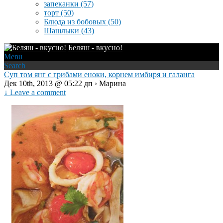
запеканки
(57)
торт
(50)
Блюда из бобовых
(50)
Шашлыки
(43)
Беляш - вкусно!
Menu
Search
Суп том янг с грибами еноки, корнем имбиря и галанга
Дек 10th, 2013 @ 05:22 дп › Марина
↓ Leave a comment