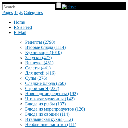
Pages
Tags
Categories
Home
RSS Feed
E-Mail
Рецепты
(2790)
Вторые блюда
(1114)
Кухни мира
(1010)
Закуски
(477)
Выпечка
(451)
Салаты
(441)
Для детей
(416)
Супы
(276)
Сладкие блюда
(260)
Стройная Я
(232)
Новогодние рецепты
(192)
Что хотят мужчины
(142)
Блюда из рыбы
(137)
Блюда из морепродуктов
(126)
Блюда из овощей
(114)
Итальянская кухня
(112)
Необычные напитки
(111)