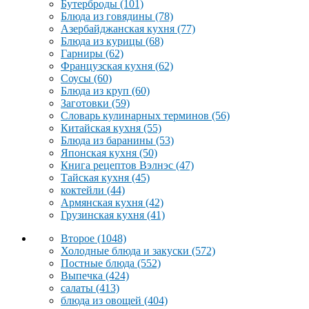
Бутерброды
(101)
Блюда из говядины
(78)
Азербайджанская кухня
(77)
Блюда из курицы
(68)
Гарниры
(62)
Французская кухня
(62)
Соусы
(60)
Блюда из круп
(60)
Заготовки
(59)
Словарь кулинарных терминов
(56)
Китайская кухня
(55)
Блюда из баранины
(53)
Японская кухня
(50)
Книга рецептов Вэлнэс
(47)
Тайская кухня
(45)
коктейли
(44)
Армянская кухня
(42)
Грузинская кухня
(41)
Второе
(1048)
Холодные блюда и закуски
(572)
Постные блюда
(552)
Выпечка
(424)
салаты
(413)
блюда из овощей
(404)