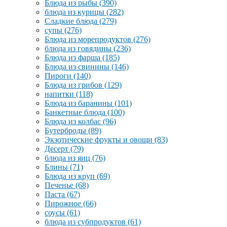
Блюда из рыбы
(390)
блюда из курицы
(282)
Сладкие блюда
(279)
супы
(276)
Блюда из морепродуктов
(276)
блюда из говядины
(236)
Блюда из фарша
(185)
Блюда из свинины
(146)
Пироги
(140)
Блюда из грибов
(129)
напитки
(118)
Блюда из баранины
(101)
Банкетные блюда
(100)
Блюда из колбас
(96)
Бутерброды
(89)
Экзотические фрукты и овощи
(83)
Десерт
(79)
блюда из яиц
(76)
Блины
(71)
Блюда из круп
(69)
Печенье
(68)
Паста
(67)
Пирожное
(66)
соусы
(61)
блюда из субпродуктов
(61)