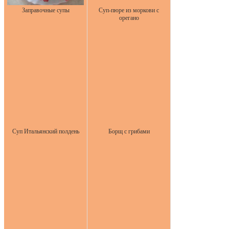
Заправочные супы
Суп-пюре из моркови с
орегано
Суп Итальянский полдень
Борщ с грибами