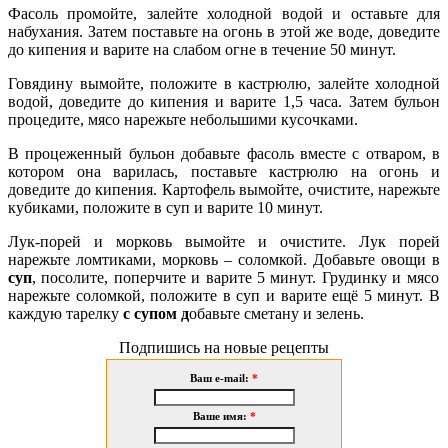
Фасоль промойте, залейте холодной водой и оставьте для
набухания. Затем поставьте на огонь
в этой же воде, доведите
до кипения и варите на слабом огне в течение 50 минут.
Говядину вымойте, положите в кастрюлю, залейте холодной
водой, доведите до кипения и варите 1,5 часа. Затем бульон
процедите, мясо нарежьте небольшими кусочками.
В процеженный бульон добавьте фасоль вместе с отваром, в
котором она варилась, поставьте кастрюлю на огонь и
доведите до кипения. Картофель вымойте, очистите, нарежьте
кубиками, положите в суп и варите 10 минут.
Лук-порей и морковь вымойте и очистите. Лук порей
нарежьте ломтиками, морковь – соломкой. Добавьте овощи в
суп
, посолите, поперчите и варите 5 минут. Грудинку и мясо
нарежьте соломкой, положите в суп и варите ещё 5 минут. В
каждую тарелку
с супом д
обавьте сметану и зелень.
Подпишись на новые рецепты
Ваш e-mail:
*
Ваше имя:
*