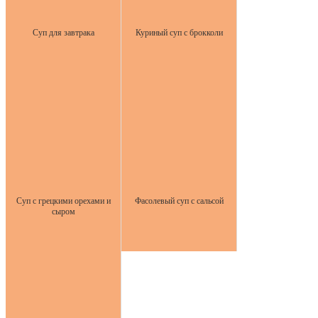
Суп для завтрака
Куриный суп с брокколи
Суп с грецкими орехами и
Фасолевый суп с сальсой
сыром