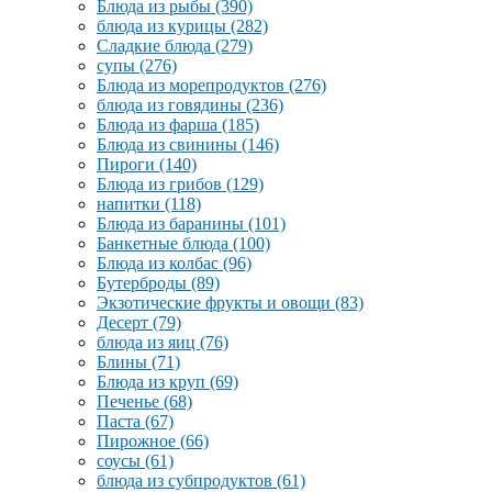
Блюда из рыбы
(390)
блюда из курицы
(282)
Сладкие блюда
(279)
супы
(276)
Блюда из морепродуктов
(276)
блюда из говядины
(236)
Блюда из фарша
(185)
Блюда из свинины
(146)
Пироги
(140)
Блюда из грибов
(129)
напитки
(118)
Блюда из баранины
(101)
Банкетные блюда
(100)
Блюда из колбас
(96)
Бутерброды
(89)
Экзотические фрукты и овощи
(83)
Десерт
(79)
блюда из яиц
(76)
Блины
(71)
Блюда из круп
(69)
Печенье
(68)
Паста
(67)
Пирожное
(66)
соусы
(61)
блюда из субпродуктов
(61)