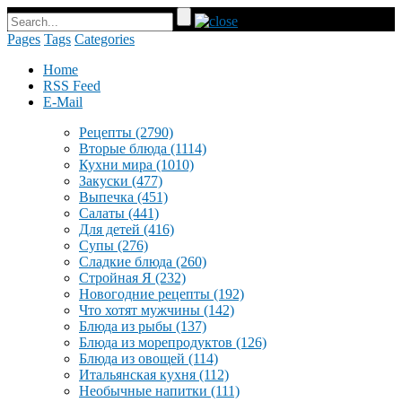
Pages
Tags
Categories
Home
RSS Feed
E-Mail
Рецепты
(2790)
Вторые блюда
(1114)
Кухни мира
(1010)
Закуски
(477)
Выпечка
(451)
Салаты
(441)
Для детей
(416)
Супы
(276)
Сладкие блюда
(260)
Стройная Я
(232)
Новогодние рецепты
(192)
Что хотят мужчины
(142)
Блюда из рыбы
(137)
Блюда из морепродуктов
(126)
Блюда из овощей
(114)
Итальянская кухня
(112)
Необычные напитки
(111)