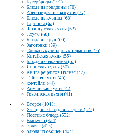
Бутерброды
(101)
Блюда из говядины
(78)
Азербайджанская кухня
(77)
Блюда из курицы
(68)
Гарниры
(62)
Французская кухня
(62)
Соусы
(60)
Блюда из круп
(60)
Заготовки
(59)
Словарь кулинарных терминов
(56)
Китайская кухня
(55)
Блюда из баранины
(53)
Японская кухня
(50)
Книга рецептов Вэлнэс
(47)
Тайская кухня
(45)
коктейли
(44)
Армянская кухня
(42)
Грузинская кухня
(41)
Второе
(1048)
Холодные блюда и закуски
(572)
Постные блюда
(552)
Выпечка
(424)
салаты
(413)
блюда из овощей
(404)