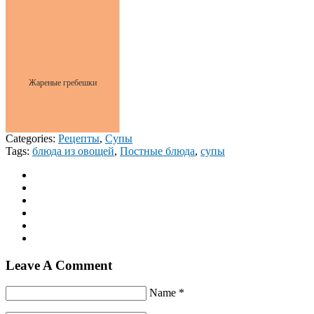
Жареные гребешки
Categories:
Рецепты
,
Супы
Tags:
блюда из овощей
,
Постные блюда
,
супы
Leave A Comment
Name *