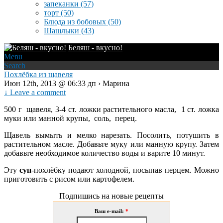
запеканки
(57)
торт
(50)
Блюда из бобовых
(50)
Шашлыки
(43)
Беляш - вкусно!
Menu
Search
Похлёбка из щавеля
Июн 12th, 2013 @ 06:33 дп › Марина
↓ Leave a comment
500 г щавеля, 3-4 ст. ложки растительного масла, 1 ст. ложка
муки или манной крупы, соль, перец.
Щавель вымыть и мелко нарезать. Посолить, потушить в
растительном масле. Добавьте муку или манную крупу. Затем
добавьте необходимое количество воды и варите 10 минут.
Эту
суп
-похлёбку подают холодной, посыпав перцем. Можно
приготовить с рисом или картофелем.
Подпишись на новые рецепты
Ваш e-mail:
*