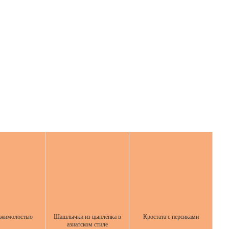
 жимолостью
Шашлычки из цыплёнка в
Кростата с персиками
азиатском стиле