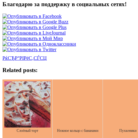
Благодарю за поддержку в социальных сетях!
РќСЂР°РІРёС‚СЃСЏ
Related posts:
Слоёный торт
Нежное кольцо с бананами
Пухкеники