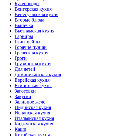
Бутерброды
Венгерская кухня
Венесуэльская кухня
Вторые блюда
Выпечка
Вьетнамская кухня
Гарниры
Глинтвейны
Горячие пунши
Греческая кухня
Гроги
Грузинская кухня
Для детей
Доминиканская кухня
Еврейская кухня
Египетская кухня
Заготовки
Закуски
Заливное желе
Индийская кухня
Испанская кухня
Итальянская кухня
Каджунская кухня
Каши
Китайская кухня