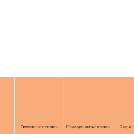
Симпатичные снеговики
Шоколадно-мятные пряники
Оладьи с