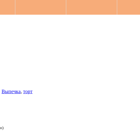
:
Выпечка
,
торт
о)