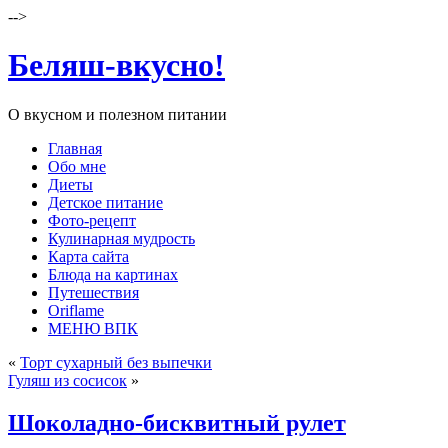
-->
Беляш-вкусно!
О вкусном и полезном питании
Главная
Обо мне
Диеты
Детское питание
Фото-рецепт
Кулинарная мудрость
Карта сайта
Блюда на картинах
Путешествия
Oriflame
МЕНЮ ВПК
«
Торт сухарный без выпечки
Гуляш из сосисок
»
Шоколадно-бисквитный рулет