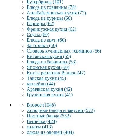
Бутерброды
(101)
Блюда из говядины
(78)
Азербайджанская кухня
(77)
Блюда из курицы
(68)
Гарниры
(62)
Французская кухня
(62)
Соусы
(60)
Блюда из круп
(60)
Заготовки
(59)
Словарь кулинарных терминов
(56)
Китайская кухня
(55)
Блюда из баранины
(53)
Японская кухня
(50)
Книга рецептов Вэлнэс
(47)
Тайская кухня
(45)
коктейли
(44)
Армянская кухня
(42)
Грузинская кухня
(41)
Второе
(1048)
Холодные блюда и закуски
(572)
Постные блюда
(552)
Выпечка
(424)
салаты
(413)
блюда из овощей
(404)