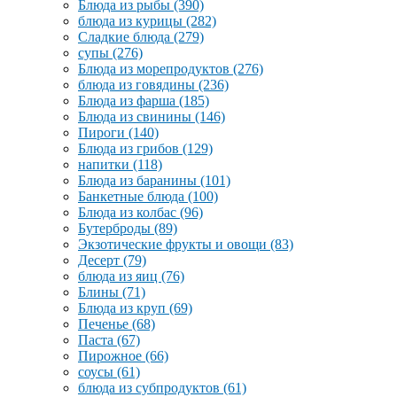
Блюда из рыбы
(390)
блюда из курицы
(282)
Сладкие блюда
(279)
супы
(276)
Блюда из морепродуктов
(276)
блюда из говядины
(236)
Блюда из фарша
(185)
Блюда из свинины
(146)
Пироги
(140)
Блюда из грибов
(129)
напитки
(118)
Блюда из баранины
(101)
Банкетные блюда
(100)
Блюда из колбас
(96)
Бутерброды
(89)
Экзотические фрукты и овощи
(83)
Десерт
(79)
блюда из яиц
(76)
Блины
(71)
Блюда из круп
(69)
Печенье
(68)
Паста
(67)
Пирожное
(66)
соусы
(61)
блюда из субпродуктов
(61)