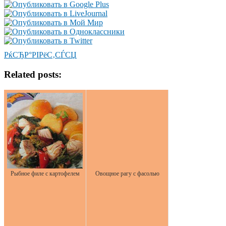
РќСЂР°РІРёС‚СЃСЏ
Related posts:
Рыбное филе с картофелем
Овощное рагу с фасолью