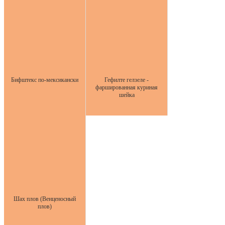
Бифштекс по-мексикански
Гефилте гелзеле -
фаршированная куриная
шейка
Шах плов (Венценосный
плов)