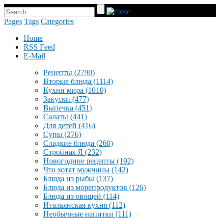
Pages
Tags
Categories
Home
RSS Feed
E-Mail
Рецепты
(2790)
Вторые блюда
(1114)
Кухни мира
(1010)
Закуски
(477)
Выпечка
(451)
Салаты
(441)
Для детей
(416)
Супы
(276)
Сладкие блюда
(260)
Стройная Я
(232)
Новогодние рецепты
(192)
Что хотят мужчины
(142)
Блюда из рыбы
(137)
Блюда из морепродуктов
(126)
Блюда из овощей
(114)
Итальянская кухня
(112)
Необычные напитки
(111)