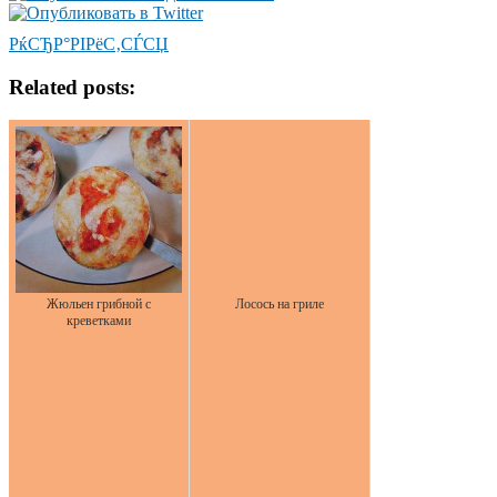
РќСЂР°РІРёС‚СЃСЏ
Related posts:
Жюльен грибной с
Лосось на гриле
креветками