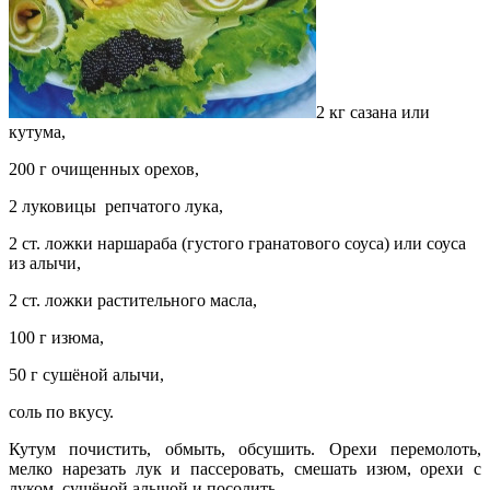
2 кг сазана или
кутума,
200 г очищенных орехов,
2 луковицы репчатого лука,
2 ст. ложки наршараба (густого гранатового соуса) или соуса
из алычи,
2 ст. ложки растительного масла,
100 г изюма,
50 г сушёной алычи,
соль по вкусу.
Кутум почистить, обмыть, обсушить. Орехи перемолоть,
мелко нарезать лук и пассеровать, смешать изюм, орехи с
луком, сушёной алычой и
посолить.