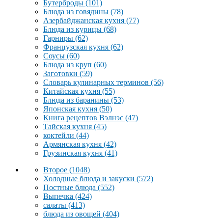
Бутерброды
(101)
Блюда из говядины
(78)
Азербайджанская кухня
(77)
Блюда из курицы
(68)
Гарниры
(62)
Французская кухня
(62)
Соусы
(60)
Блюда из круп
(60)
Заготовки
(59)
Словарь кулинарных терминов
(56)
Китайская кухня
(55)
Блюда из баранины
(53)
Японская кухня
(50)
Книга рецептов Вэлнэс
(47)
Тайская кухня
(45)
коктейли
(44)
Армянская кухня
(42)
Грузинская кухня
(41)
Второе
(1048)
Холодные блюда и закуски
(572)
Постные блюда
(552)
Выпечка
(424)
салаты
(413)
блюда из овощей
(404)