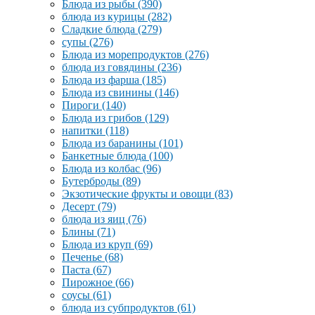
Блюда из рыбы
(390)
блюда из курицы
(282)
Сладкие блюда
(279)
супы
(276)
Блюда из морепродуктов
(276)
блюда из говядины
(236)
Блюда из фарша
(185)
Блюда из свинины
(146)
Пироги
(140)
Блюда из грибов
(129)
напитки
(118)
Блюда из баранины
(101)
Банкетные блюда
(100)
Блюда из колбас
(96)
Бутерброды
(89)
Экзотические фрукты и овощи
(83)
Десерт
(79)
блюда из яиц
(76)
Блины
(71)
Блюда из круп
(69)
Печенье
(68)
Паста
(67)
Пирожное
(66)
соусы
(61)
блюда из субпродуктов
(61)