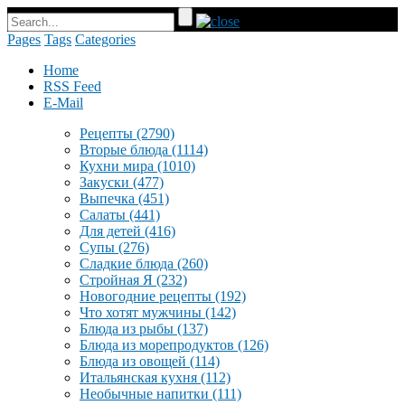
Pages
Tags
Categories
Home
RSS Feed
E-Mail
Рецепты
(2790)
Вторые блюда
(1114)
Кухни мира
(1010)
Закуски
(477)
Выпечка
(451)
Салаты
(441)
Для детей
(416)
Супы
(276)
Сладкие блюда
(260)
Стройная Я
(232)
Новогодние рецепты
(192)
Что хотят мужчины
(142)
Блюда из рыбы
(137)
Блюда из морепродуктов
(126)
Блюда из овощей
(114)
Итальянская кухня
(112)
Необычные напитки
(111)