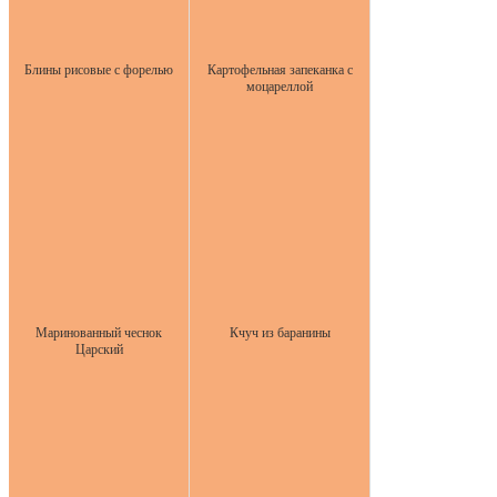
Блины рисовые с форелью
Картофельная запеканка с
моцареллой
Маринованный чеснок
Кчуч из баранины
Царский