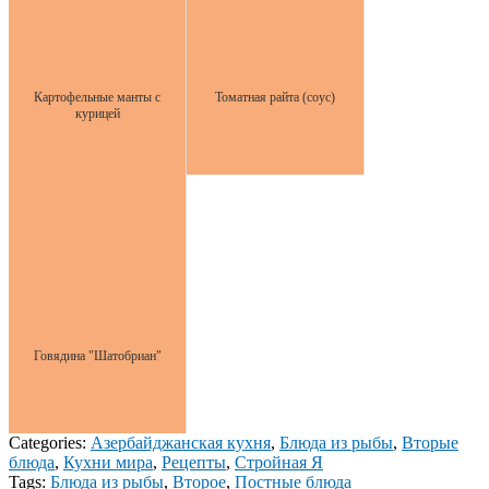
Картофельные манты с
Томатная райта (соус)
курицей
Говядина "Шатобриан"
Categories:
Азербайджанская кухня
,
Блюда из рыбы
,
Вторые
блюда
,
Кухни мира
,
Рецепты
,
Стройная Я
Tags:
Блюда из рыбы
,
Второе
,
Постные блюда