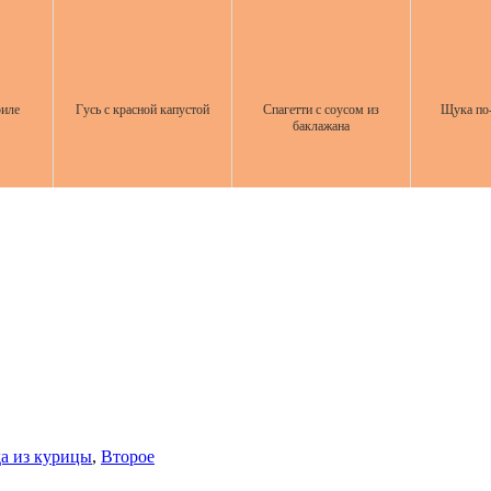
риле
Гусь с красной капустой
Спагетти с соусом из
Щука по-
баклажана
а из курицы
,
Второе