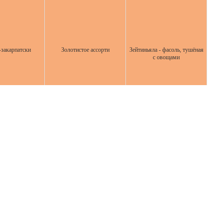
закарпатски
Золотистое ассорти
Зейтиньяла - фасоль, тушёная
с овощами