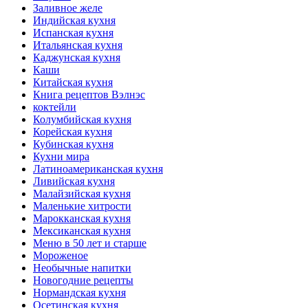
Заливное желе
Индийская кухня
Испанская кухня
Итальянская кухня
Каджунская кухня
Каши
Китайская кухня
Книга рецептов Вэлнэс
коктейли
Колумбийская кухня
Корейская кухня
Кубинская кухня
Кухни мира
Латиноамериканская кухня
Ливийская кухня
Малайзийская кухня
Маленькие хитрости
Марокканская кухня
Мексиканская кухня
Меню в 50 лет и старше
Мороженое
Необычные напитки
Новогодние рецепты
Нормандская кухня
Осетинская кухня