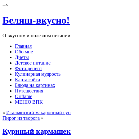
-->
Беляш-вкусно!
О вкусном и полезном питании
Главная
Обо мне
Диеты
Детское питание
Фото-рецепт
Кулинарная мудрость
Карта сайта
Блюда на картинах
Путешествия
Oriflame
МЕНЮ ВПК
«
Итальянский макаронный суп
Пирог из творога
»
Куриный кармашек