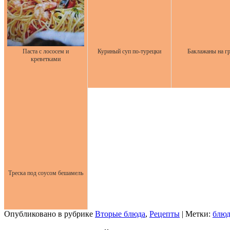
Паста с лососем и
Куриный суп по-турецки
Баклажаны на г
креветками
Треска под соусом бешамель
Опубликовано в рубрике
Вторые блюда
,
Рецепты
| Метки:
блюд