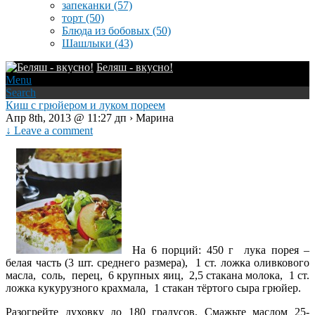
запеканки
(57)
торт
(50)
Блюда из бобовых
(50)
Шашлыки
(43)
Беляш - вкусно!
Menu
Search
Киш с грюйером и луком пореем
Апр 8th, 2013 @ 11:27 дп › Марина
↓ Leave a comment
На 6 порций: 450 г лука порея –
белая часть (3 шт. среднего размера), 1 ст. ложка оливкового
масла, соль, перец, 6 крупных яиц, 2,5 стакана молока, 1 ст.
ложка кукурузного крахмала, 1 стакан тёртого сыра грюйер.
Разогрейте духовку до 180 градусов. Смажьте маслом 25-