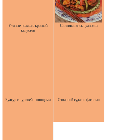
Утиные ножки с красной
Свинина по-сычуаньски
капустой
Булгур с курицей и овощами
Отварной судак с фасолью