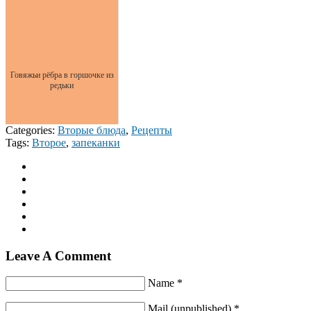
Говяжьи рёбра в горшочке из
редьки
Categories:
Вторые блюда
,
Рецепты
Tags:
Второе
,
запеканки
Leave A Comment
Name *
Mail (unpublished) *