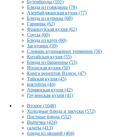
Бутерброды
(101)
Блюда из говядины
(78)
Азербайджанская кухня
(77)
Блюда из курицы
(68)
Гарниры
(62)
Французская кухня
(62)
Соусы
(60)
Блюда из круп
(60)
Заготовки
(59)
Словарь кулинарных терминов
(56)
Китайская кухня
(55)
Блюда из баранины
(53)
Японская кухня
(50)
Книга рецептов Вэлнэс
(47)
Тайская кухня
(45)
коктейли
(44)
Армянская кухня
(42)
Грузинская кухня
(41)
Второе
(1048)
Холодные блюда и закуски
(572)
Постные блюда
(552)
Выпечка
(424)
салаты
(413)
блюда из овощей
(404)