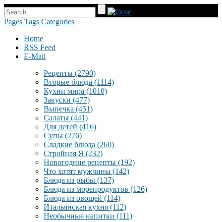
Pages
Tags
Categories
Home
RSS Feed
E-Mail
Рецепты
(2790)
Вторые блюда
(1114)
Кухни мира
(1010)
Закуски
(477)
Выпечка
(451)
Салаты
(441)
Для детей
(416)
Супы
(276)
Сладкие блюда
(260)
Стройная Я
(232)
Новогодние рецепты
(192)
Что хотят мужчины
(142)
Блюда из рыбы
(137)
Блюда из морепродуктов
(126)
Блюда из овощей
(114)
Итальянская кухня
(112)
Необычные напитки
(111)