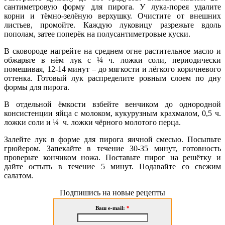
сантиметровую форму для пирога. У лука-порея удалите
корни и тёмно-зелёную верхушку. Очистите от внешних
листьев, промойте. Каждую луковицу
разрежьте вдоль
пополам, затее поперёк на полусантиметровые куски.
В сковороде нагрейте на среднем огне растительное масло и
обжарьте в нём лук с ¼ ч. ложки соли, периодически
помешивая, 12-14 минут – до мягкости и лёгкого коричневого
оттенка. Готовый лук распределите ровным слоем по дну
формы для пирога.
В отдельной ёмкости взбейте венчиком до однородной
консистенции яйца с молоком, кукурузным крахмалом, 0,5 ч.
ложки соли и ¼ ч. ложки чёрного молотого перца.
Залейте лук в форме для пирога яичной смесью. Посыпьте
грюйером. Запекайте в течение 30-35 минут, готовность
проверьте кончиком ножа. Поставьте пирог на решётку и
дайте остыть в течение 5 минут. Подавайте со свежим
салатом.
Подпишись на новые рецепты
Ваш e-mail:
*