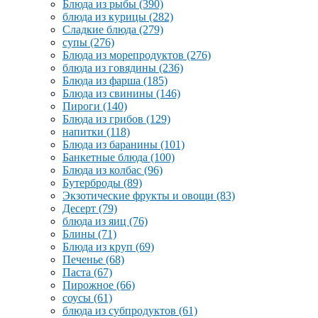
Блюда из рыбы
(390)
блюда из курицы
(282)
Сладкие блюда
(279)
супы
(276)
Блюда из морепродуктов
(276)
блюда из говядины
(236)
Блюда из фарша
(185)
Блюда из свинины
(146)
Пироги
(140)
Блюда из грибов
(129)
напитки
(118)
Блюда из баранины
(101)
Банкетные блюда
(100)
Блюда из колбас
(96)
Бутерброды
(89)
Экзотические фрукты и овощи
(83)
Десерт
(79)
блюда из яиц
(76)
Блины
(71)
Блюда из круп
(69)
Печенье
(68)
Паста
(67)
Пирожное
(66)
соусы
(61)
блюда из субпродуктов
(61)