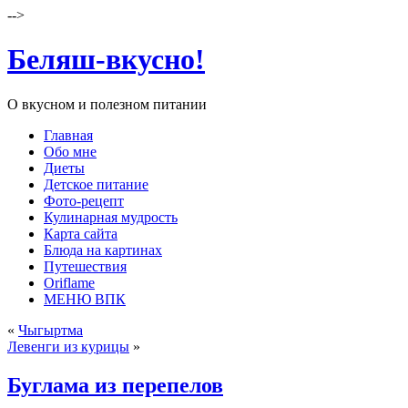
-->
Беляш-вкусно!
О вкусном и полезном питании
Главная
Обо мне
Диеты
Детское питание
Фото-рецепт
Кулинарная мудрость
Карта сайта
Блюда на картинах
Путешествия
Oriflame
МЕНЮ ВПК
«
Чыгыртма
Левенги из курицы
»
Буглама из перепелов