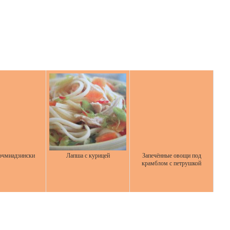
эчмиадзински
Лапша с курицей
Запечённые овощи под
крамблом с петрушкой