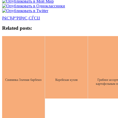
РќСЂР°РІРёС‚СЃСЏ
Related posts:
Свининка Злачная барбекю
Корейская кухня
Грибное ассорт
картофельным 