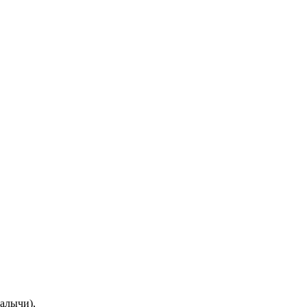
алычи),