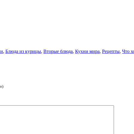
чи
,
Блюда из курицы
,
Вторые блюда
,
Кухни мира
,
Рецепты
,
Что х
о)