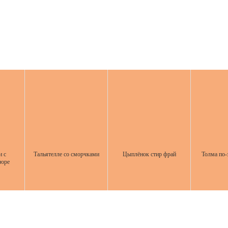
и с
Тальятелле со сморчками
Цыплёнок стир фрай
Толма по-
пюре