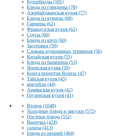
Бутерброды
(101)
Блюда из говядины
(78)
Азербайджанская кухня
(77)
Блюда из курицы
(68)
Гарниры
(62)
Французская кухня
(62)
Соусы
(60)
Блюда из круп
(60)
Заготовки
(59)
Словарь кулинарных терминов
(56)
Китайская кухня
(55)
Блюда из баранины
(53)
Японская кухня
(50)
Книга рецептов Вэлнэс
(47)
Тайская кухня
(45)
коктейли
(44)
Армянская кухня
(42)
Грузинская кухня
(41)
Второе
(1048)
Холодные блюда и закуски
(572)
Постные блюда
(552)
Выпечка
(424)
салаты
(413)
блюда из овощей
(404)