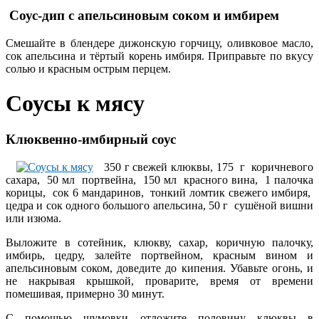
Соус-дип
с апельсиновым соком и имбирем
Смешайте в блендере дижонскую горчицу, оливковое масло,
сок апельсина и тёртый корень имбиря. Приправьте по вкусу
солью и красным острым перцем.
Соусы к мясу
Клюквенно-имбирный соус
350 г свежей клюквы, 175 г коричневого
сахара, 50 мл портвейна, 150 мл красного вина, 1 палочка
корицы, сок 6 мандаринов, тонкий ломтик свежего имбиря,
цедра и сок одного большого апельсина, 50 г сушёной вишни
или изюма.
Выложите в сотейник, клюкву, сахар, коричную палочку,
имбирь, цедру, залейте портвейном, красным вином и
апельсиновым соком, доведите до кипения. Убавьте огонь, и
не накрывая крышкой, проварите, время от времени
помешивая, примерно 30 минут.
С помощью шумовки отложите половину клюквы в