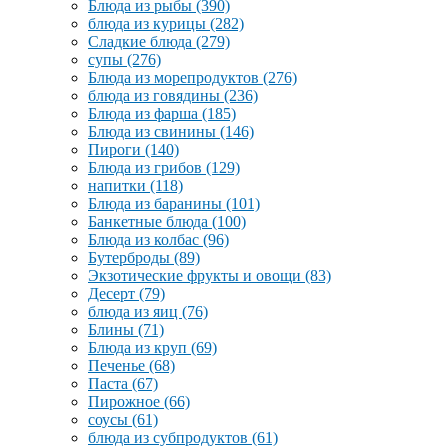
Блюда из рыбы
(390)
блюда из курицы
(282)
Сладкие блюда
(279)
супы
(276)
Блюда из морепродуктов
(276)
блюда из говядины
(236)
Блюда из фарша
(185)
Блюда из свинины
(146)
Пироги
(140)
Блюда из грибов
(129)
напитки
(118)
Блюда из баранины
(101)
Банкетные блюда
(100)
Блюда из колбас
(96)
Бутерброды
(89)
Экзотические фрукты и овощи
(83)
Десерт
(79)
блюда из яиц
(76)
Блины
(71)
Блюда из круп
(69)
Печенье
(68)
Паста
(67)
Пирожное
(66)
соусы
(61)
блюда из субпродуктов
(61)