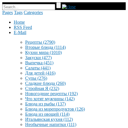
Pages
Tags
Categories
Home
RSS Feed
E-Mail
Рецепты
(2790)
Вторые блюда
(1114)
Кухни мира
(1010)
Закуски
(477)
Выпечка
(451)
Салаты
(441)
Для детей
(416)
Супы
(276)
Сладкие блюда
(260)
Стройная Я
(232)
Новогодние рецепты
(192)
Что хотят мужчины
(142)
Блюда из рыбы
(137)
Блюда из морепродуктов
(126)
Блюда из овощей
(114)
Итальянская кухня
(112)
Необычные напитки
(111)