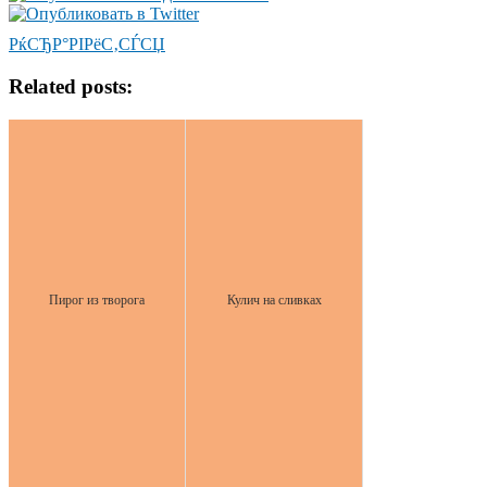
РќСЂР°РІРёС‚СЃСЏ
Related posts:
Пирог из творога
Кулич на сливках