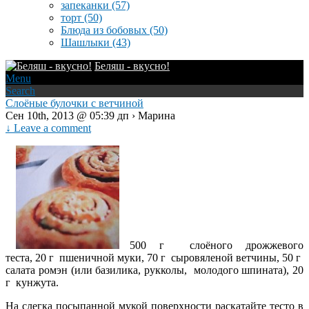
запеканки
(57)
торт
(50)
Блюда из бобовых
(50)
Шашлыки
(43)
Беляш - вкусно!
Menu
Search
Слоёные булочки с ветчиной
Сен 10th, 2013 @ 05:39 дп › Марина
↓ Leave a comment
500 г слоёного дрожжевого
теста, 20 г пшеничной муки, 70 г сыровяленой ветчины, 50 г
салата ромэн (или базилика, рукколы, молодого шпината), 20
г кунжута.
На слегка посыпанной мукой поверхности раскатайте тесто в