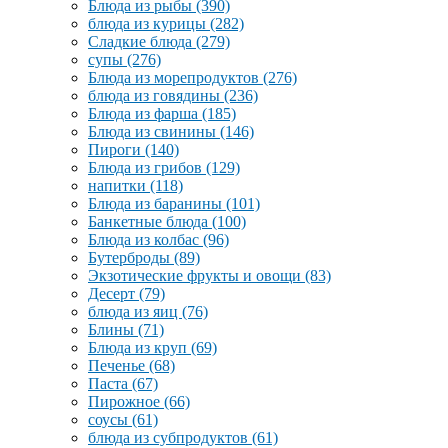
Блюда из рыбы
(390)
блюда из курицы
(282)
Сладкие блюда
(279)
супы
(276)
Блюда из морепродуктов
(276)
блюда из говядины
(236)
Блюда из фарша
(185)
Блюда из свинины
(146)
Пироги
(140)
Блюда из грибов
(129)
напитки
(118)
Блюда из баранины
(101)
Банкетные блюда
(100)
Блюда из колбас
(96)
Бутерброды
(89)
Экзотические фрукты и овощи
(83)
Десерт
(79)
блюда из яиц
(76)
Блины
(71)
Блюда из круп
(69)
Печенье
(68)
Паста
(67)
Пирожное
(66)
соусы
(61)
блюда из субпродуктов
(61)