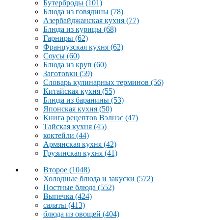
Бутерброды
(101)
Блюда из говядины
(78)
Азербайджанская кухня
(77)
Блюда из курицы
(68)
Гарниры
(62)
Французская кухня
(62)
Соусы
(60)
Блюда из круп
(60)
Заготовки
(59)
Словарь кулинарных терминов
(56)
Китайская кухня
(55)
Блюда из баранины
(53)
Японская кухня
(50)
Книга рецептов Вэлнэс
(47)
Тайская кухня
(45)
коктейли
(44)
Армянская кухня
(42)
Грузинская кухня
(41)
Второе
(1048)
Холодные блюда и закуски
(572)
Постные блюда
(552)
Выпечка
(424)
салаты
(413)
блюда из овощей
(404)