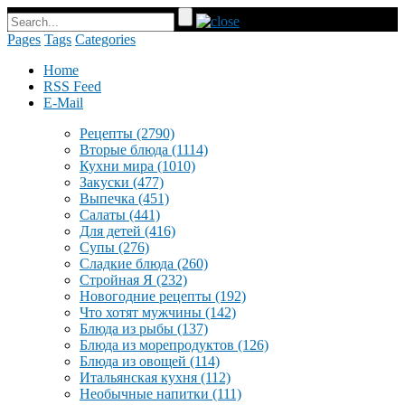
Pages
Tags
Categories
Home
RSS Feed
E-Mail
Рецепты
(2790)
Вторые блюда
(1114)
Кухни мира
(1010)
Закуски
(477)
Выпечка
(451)
Салаты
(441)
Для детей
(416)
Супы
(276)
Сладкие блюда
(260)
Стройная Я
(232)
Новогодние рецепты
(192)
Что хотят мужчины
(142)
Блюда из рыбы
(137)
Блюда из морепродуктов
(126)
Блюда из овощей
(114)
Итальянская кухня
(112)
Необычные напитки
(111)