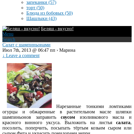
запеканки
(57)
торт
(50)
Блюда из бобовых
(50)
Шашлыки
(43)
Беляш - вкусно!
Menu
Search
Салат с шампиньонами
Июл 7th, 2013 @ 06:47 пп › Марина
↓ Leave a comment
Нарезанные тонкими ломтиками
огурцы и обжаренные в растительном масле шляпки
шампиньонов заправить
соусом
из
оливкового масла и
красного винного уксуса. Выложить на листья
салата
,
посолить, поперчить, посыпать тёртым козьим сыром или
сыром Фета и украсить помидорами черри.