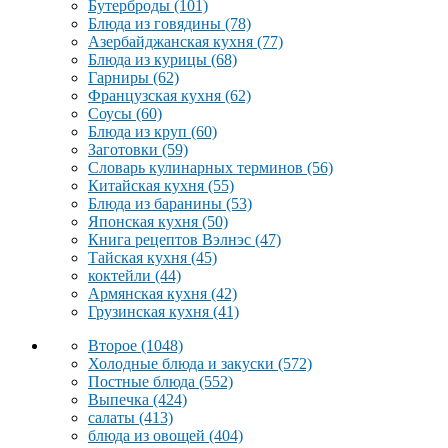
Бутерброды
(101)
Блюда из говядины
(78)
Азербайджанская кухня
(77)
Блюда из курицы
(68)
Гарниры
(62)
Французская кухня
(62)
Соусы
(60)
Блюда из круп
(60)
Заготовки
(59)
Словарь кулинарных терминов
(56)
Китайская кухня
(55)
Блюда из баранины
(53)
Японская кухня
(50)
Книга рецептов Вэлнэс
(47)
Тайская кухня
(45)
коктейли
(44)
Армянская кухня
(42)
Грузинская кухня
(41)
Второе
(1048)
Холодные блюда и закуски
(572)
Постные блюда
(552)
Выпечка
(424)
салаты
(413)
блюда из овощей
(404)