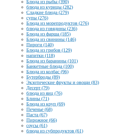
Блюда из рыбы
(390)
блюда из курицы
(282)
Сладкие блюда
(279)
супы
(276)
Блюда из морепродуктов
(276)
блюда из говядины
(236)
Блюда из фарша
(185)
Блюда из свинины
(146)
Пироги
(140)
Блюда из грибов
(129)
напитки
(118)
Блюда из баранины
(101)
Банкетные блюда
(100)
Блюда из колбас
(96)
Бутерброды
(89)
Экзотические фрукты и овощи
(83)
Десерт
(79)
блюда из яиц
(76)
Блины
(71)
Блюда из круп
(69)
Печенье
(68)
Паста
(67)
Пирожное
(66)
соусы
(61)
блюда из субпродуктов
(61)