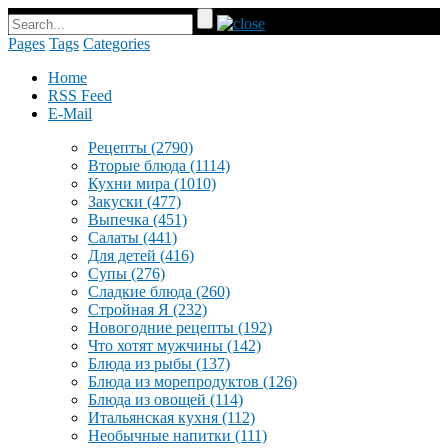
Pages
Tags
Categories
Home
RSS Feed
E-Mail
Рецепты
(2790)
Вторые блюда
(1114)
Кухни мира
(1010)
Закуски
(477)
Выпечка
(451)
Салаты
(441)
Для детей
(416)
Супы
(276)
Сладкие блюда
(260)
Стройная Я
(232)
Новогодние рецепты
(192)
Что хотят мужчины
(142)
Блюда из рыбы
(137)
Блюда из морепродуктов
(126)
Блюда из овощей
(114)
Итальянская кухня
(112)
Необычные напитки
(111)