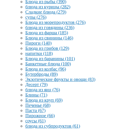
Блюда из рыбы
(390)
блюда из курицы
(282)
Сладкие блюда
(279)
супы
(276)
Блюда из морепродуктов
(276)
блюда из говядины
(236)
Блюда из фарша
(185)
Блюда из свинины
(146)
Пироги
(140)
Блюда из грибов
(129)
напитки
(118)
Блюда из баранины
(101)
Банкетные блюда
(100)
Блюда из колбас
(96)
Бутерброды
(89)
Экзотические фрукты и овощи
(83)
Десерт
(79)
блюда из яиц
(76)
Блины
(71)
Блюда из круп
(69)
Печенье
(68)
Паста
(67)
Пирожное
(66)
соусы
(61)
блюда из субпродуктов
(61)