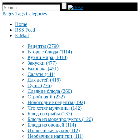
Pages
Tags
Categories
Home
RSS Feed
E-Mail
Рецепты
(2790)
Вторые блюда
(1114)
Кухни мира
(1010)
Закуски
(477)
Выпечка
(451)
Салаты
(441)
Для детей
(416)
Супы
(276)
Сладкие блюда
(260)
Стройная Я
(232)
Новогодние рецепты
(192)
Что хотят мужчины
(142)
Блюда из рыбы
(137)
Блюда из морепродуктов
(126)
Блюда из овощей
(114)
Итальянская кухня
(112)
Необычные напитки
(111)