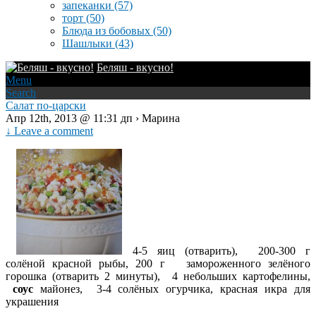
запеканки
(57)
торт
(50)
Блюда из бобовых
(50)
Шашлыки
(43)
Беляш - вкусно!
Menu
Search
Салат по-царски
Апр 12th, 2013 @ 11:31 дп › Марина
↓ Leave a comment
4-5 яиц (отварить), 200-300 г
солёной красной рыбы, 200 г замороженного зелёного
горошка (отварить 2 минуты), 4 небольших картофелины,
соус
майонез, 3-4 солёных огурчика, красная икра для
украшения