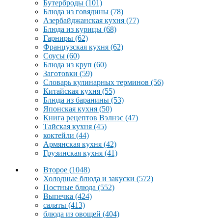
Бутерброды
(101)
Блюда из говядины
(78)
Азербайджанская кухня
(77)
Блюда из курицы
(68)
Гарниры
(62)
Французская кухня
(62)
Соусы
(60)
Блюда из круп
(60)
Заготовки
(59)
Словарь кулинарных терминов
(56)
Китайская кухня
(55)
Блюда из баранины
(53)
Японская кухня
(50)
Книга рецептов Вэлнэс
(47)
Тайская кухня
(45)
коктейли
(44)
Армянская кухня
(42)
Грузинская кухня
(41)
Второе
(1048)
Холодные блюда и закуски
(572)
Постные блюда
(552)
Выпечка
(424)
салаты
(413)
блюда из овощей
(404)