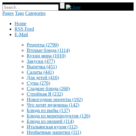
Pages
Tags
Categories
Home
RSS Feed
E-Mail
Рецепты
(2790)
Вторые блюда
(1114)
Кухни мира
(1010)
Закуски
(477)
Выпечка
(451)
Салаты
(441)
Для детей
(416)
Супы
(276)
Сладкие блюда
(260)
Стройная Я
(232)
Новогодние рецепты
(192)
Что хотят мужчины
(142)
Блюда из рыбы
(137)
Блюда из морепродуктов
(126)
Блюда из овощей
(114)
Итальянская кухня
(112)
Необычные напитки
(111)