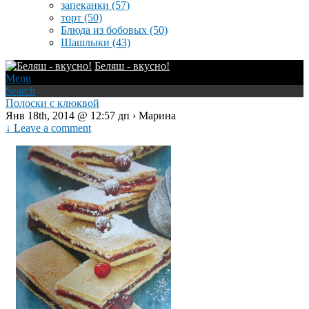
запеканки
(57)
торт
(50)
Блюда из бобовых
(50)
Шашлыки
(43)
Беляш - вкусно!
Menu
Search
Полоски с клюквой
Янв 18th, 2014 @ 12:57 дп › Марина
↓ Leave a comment