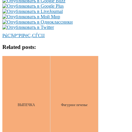
РќСЂР°РІРёС‚СЃСЏ
Related posts:
ВЫПЕЧКА
Фигурное печенье