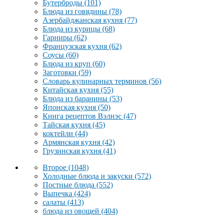
Бутерброды
(101)
Блюда из говядины
(78)
Азербайджанская кухня
(77)
Блюда из курицы
(68)
Гарниры
(62)
Французская кухня
(62)
Соусы
(60)
Блюда из круп
(60)
Заготовки
(59)
Словарь кулинарных терминов
(56)
Китайская кухня
(55)
Блюда из баранины
(53)
Японская кухня
(50)
Книга рецептов Вэлнэс
(47)
Тайская кухня
(45)
коктейли
(44)
Армянская кухня
(42)
Грузинская кухня
(41)
Второе
(1048)
Холодные блюда и закуски
(572)
Постные блюда
(552)
Выпечка
(424)
салаты
(413)
блюда из овощей
(404)