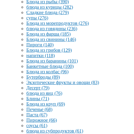
Блюда из рыбы
(390)
блюда из курицы
(282)
Сладкие блюда
(279)
супы
(276)
Блюда из морепродуктов
(276)
блюда из говядины
(236)
Блюда из фарша
(185)
Блюда из свинины
(146)
Пироги
(140)
Блюда из грибов
(129)
напитки
(118)
Блюда из баранины
(101)
Банкетные блюда
(100)
Блюда из колбас
(96)
Бутерброды
(89)
Экзотические фрукты и овощи
(83)
Десерт
(79)
блюда из яиц
(76)
Блины
(71)
Блюда из круп
(69)
Печенье
(68)
Паста
(67)
Пирожное
(66)
соусы
(61)
блюда из субпродуктов
(61)