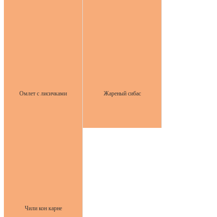
Омлет с лисичками
Жареный сибас
Чили кон карне