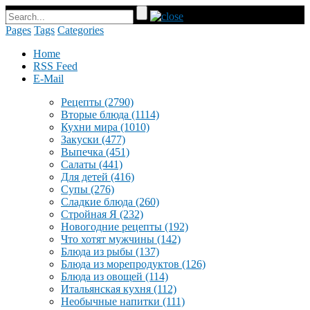
Pages
Tags
Categories
Home
RSS Feed
E-Mail
Рецепты
(2790)
Вторые блюда
(1114)
Кухни мира
(1010)
Закуски
(477)
Выпечка
(451)
Салаты
(441)
Для детей
(416)
Супы
(276)
Сладкие блюда
(260)
Стройная Я
(232)
Новогодние рецепты
(192)
Что хотят мужчины
(142)
Блюда из рыбы
(137)
Блюда из морепродуктов
(126)
Блюда из овощей
(114)
Итальянская кухня
(112)
Необычные напитки
(111)