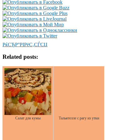
РќСЂР°РІРёС‚СЃСЏ
Related posts:
Салат для кумы
Тальятелле с рагу из утки