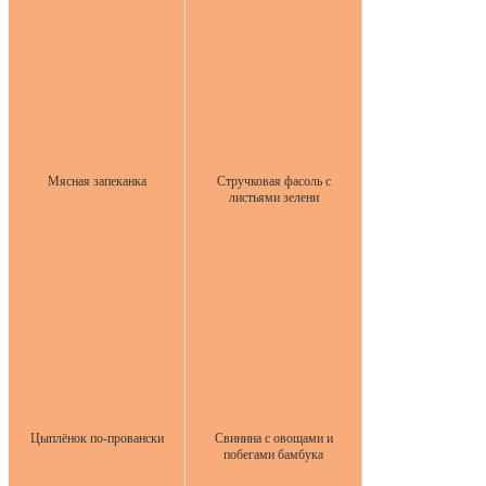
Мясная запеканка
Стручковая фасоль с
листьями зелени
Цыплёнок по-провански
Свинина с овощами и
побегами бамбука