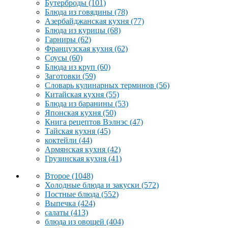
Бутерброды
(101)
Блюда из говядины
(78)
Азербайджанская кухня
(77)
Блюда из курицы
(68)
Гарниры
(62)
Французская кухня
(62)
Соусы
(60)
Блюда из круп
(60)
Заготовки
(59)
Словарь кулинарных терминов
(56)
Китайская кухня
(55)
Блюда из баранины
(53)
Японская кухня
(50)
Книга рецептов Вэлнэс
(47)
Тайская кухня
(45)
коктейли
(44)
Армянская кухня
(42)
Грузинская кухня
(41)
Второе
(1048)
Холодные блюда и закуски
(572)
Постные блюда
(552)
Выпечка
(424)
салаты
(413)
блюда из овощей
(404)