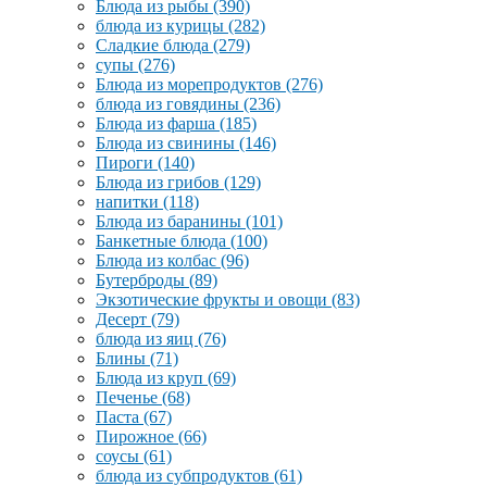
Блюда из рыбы
(390)
блюда из курицы
(282)
Сладкие блюда
(279)
супы
(276)
Блюда из морепродуктов
(276)
блюда из говядины
(236)
Блюда из фарша
(185)
Блюда из свинины
(146)
Пироги
(140)
Блюда из грибов
(129)
напитки
(118)
Блюда из баранины
(101)
Банкетные блюда
(100)
Блюда из колбас
(96)
Бутерброды
(89)
Экзотические фрукты и овощи
(83)
Десерт
(79)
блюда из яиц
(76)
Блины
(71)
Блюда из круп
(69)
Печенье
(68)
Паста
(67)
Пирожное
(66)
соусы
(61)
блюда из субпродуктов
(61)