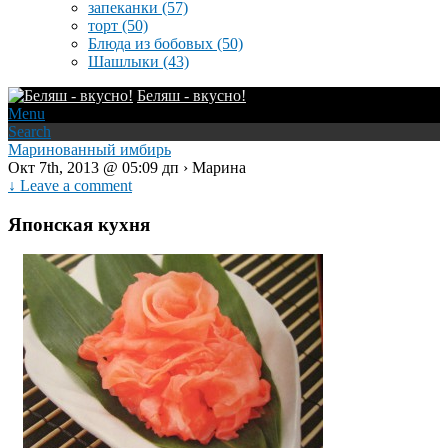
запеканки
(57)
торт
(50)
Блюда из бобовых
(50)
Шашлыки
(43)
Беляш - вкусно!
Menu
Search
Маринованный имбирь
Окт 7th, 2013 @ 05:09 дп › Марина
↓ Leave a comment
Японская кухня