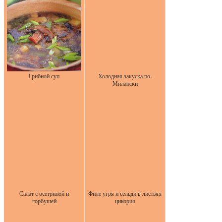
Грибной суп
Холодная закуска по-
Милански
Салат с осетриной и
Филе угря и сельди в листьях
горбушей
цикория