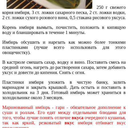
250 г свежего
корня имбиря, 3 ст. ложки сахарного песка, 2 ст. ложки водки,
2 ст. ложки сухого розового вина, 0,5 стакана рисового уксуса.
Корень имбиря вымыть, почистить, положить в кипящую
воду и бланшировать в течение 1 минуты.
Имбирь обсушить и нарезать как можно
более тонкими
пластинками (лучше всего использовать для этого
овощечистку).
В кастрюле смешать сахар, водку и вино. Поставить смесь на
средний огонь, нагреть до растворения сахара, затем добавить
уксус и довести до кипения. Снять с огня.
Пластинки имбиря уложить в чистую банку, залить
маринадом и закрыть крышкой. Дать остыть и поставить в
холодильник на 3 дня. Готовый имбирь может храниться в
холодильнике около 3 месяцев.
Маринованный имбирь - гари - обязательное дополнение к
суши и роллам. Его едят между отдельными блюдами для
того, чтобы лучше понять отличие
вкуса
очередного кушанья,
так как яркий, резковатый
вкус
имбиря отбивает вкус
предыдущего.