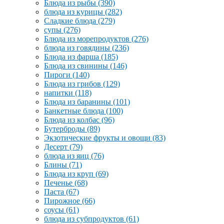
Блюда из рыбы
(390)
блюда из курицы
(282)
Сладкие блюда
(279)
супы
(276)
Блюда из морепродуктов
(276)
блюда из говядины
(236)
Блюда из фарша
(185)
Блюда из свинины
(146)
Пироги
(140)
Блюда из грибов
(129)
напитки
(118)
Блюда из баранины
(101)
Банкетные блюда
(100)
Блюда из колбас
(96)
Бутерброды
(89)
Экзотические фрукты и овощи
(83)
Десерт
(79)
блюда из яиц
(76)
Блины
(71)
Блюда из круп
(69)
Печенье
(68)
Паста
(67)
Пирожное
(66)
соусы
(61)
блюда из субпродуктов
(61)