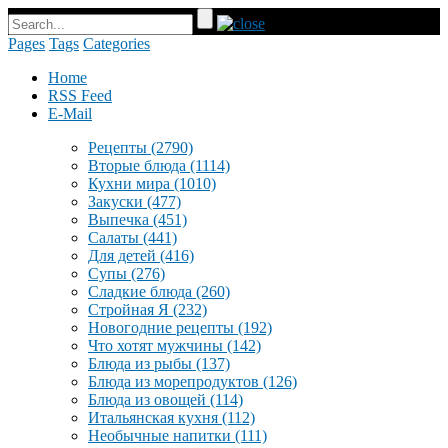
Pages
Tags
Categories
Home
RSS Feed
E-Mail
Рецепты
(2790)
Вторые блюда
(1114)
Кухни мира
(1010)
Закуски
(477)
Выпечка
(451)
Салаты
(441)
Для детей
(416)
Супы
(276)
Сладкие блюда
(260)
Стройная Я
(232)
Новогодние рецепты
(192)
Что хотят мужчины
(142)
Блюда из рыбы
(137)
Блюда из морепродуктов
(126)
Блюда из овощей
(114)
Итальянская кухня
(112)
Необычные напитки
(111)