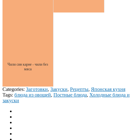
Чили син карне - чили без
мяса
Categories:
Заготовки
,
Закуски
,
Рецепты
,
Японская кухня
Tags:
блюда из овощей
,
Постные блюда
,
Холодные блюда и
закуски