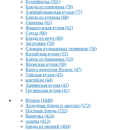
Бутерброды
(101)
Блюда из говядины
(78)
Азербайджанская кухня
(77)
Блюда из курицы
(68)
Гарниры
(62)
Французская кухня
(62)
Соусы
(60)
Блюда из круп
(60)
Заготовки
(59)
Словарь кулинарных терминов
(56)
Китайская кухня
(55)
Блюда из баранины
(53)
Японская кухня
(50)
Книга рецептов Вэлнэс
(47)
Тайская кухня
(45)
коктейли
(44)
Армянская кухня
(42)
Грузинская кухня
(41)
Второе
(1048)
Холодные блюда и закуски
(572)
Постные блюда
(552)
Выпечка
(424)
салаты
(413)
блюда из овощей
(404)