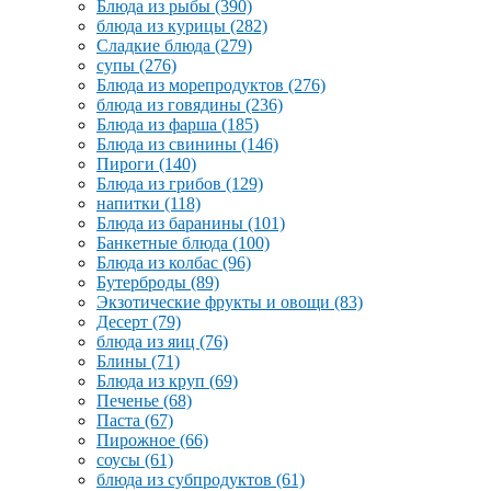
Блюда из рыбы
(390)
блюда из курицы
(282)
Сладкие блюда
(279)
супы
(276)
Блюда из морепродуктов
(276)
блюда из говядины
(236)
Блюда из фарша
(185)
Блюда из свинины
(146)
Пироги
(140)
Блюда из грибов
(129)
напитки
(118)
Блюда из баранины
(101)
Банкетные блюда
(100)
Блюда из колбас
(96)
Бутерброды
(89)
Экзотические фрукты и овощи
(83)
Десерт
(79)
блюда из яиц
(76)
Блины
(71)
Блюда из круп
(69)
Печенье
(68)
Паста
(67)
Пирожное
(66)
соусы
(61)
блюда из субпродуктов
(61)