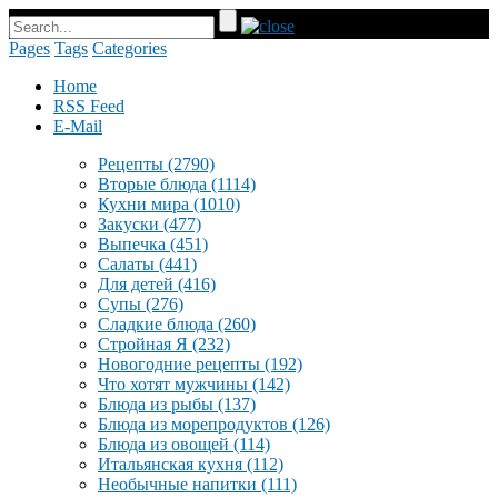
Pages
Tags
Categories
Home
RSS Feed
E-Mail
Рецепты
(2790)
Вторые блюда
(1114)
Кухни мира
(1010)
Закуски
(477)
Выпечка
(451)
Салаты
(441)
Для детей
(416)
Супы
(276)
Сладкие блюда
(260)
Стройная Я
(232)
Новогодние рецепты
(192)
Что хотят мужчины
(142)
Блюда из рыбы
(137)
Блюда из морепродуктов
(126)
Блюда из овощей
(114)
Итальянская кухня
(112)
Необычные напитки
(111)