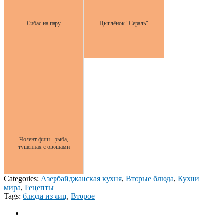
Сибас на пару
Цыплёнок "Сераль"
Чолент фиш - рыба,
тушённая с овощами
Categories:
Азербайджанская кухня
,
Вторые блюда
,
Кухни
мира
,
Рецепты
Tags:
блюда из яиц
,
Второе