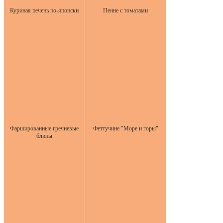
Куриная печень по-японски
Пенне с томатами
Фаршированные гречневые
Феттучине "Море и горы"
блины