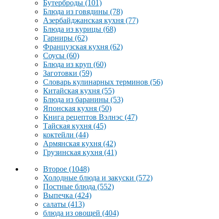
Бутерброды
(101)
Блюда из говядины
(78)
Азербайджанская кухня
(77)
Блюда из курицы
(68)
Гарниры
(62)
Французская кухня
(62)
Соусы
(60)
Блюда из круп
(60)
Заготовки
(59)
Словарь кулинарных терминов
(56)
Китайская кухня
(55)
Блюда из баранины
(53)
Японская кухня
(50)
Книга рецептов Вэлнэс
(47)
Тайская кухня
(45)
коктейли
(44)
Армянская кухня
(42)
Грузинская кухня
(41)
Второе
(1048)
Холодные блюда и закуски
(572)
Постные блюда
(552)
Выпечка
(424)
салаты
(413)
блюда из овощей
(404)