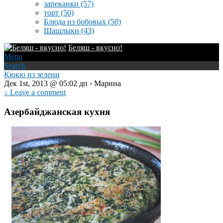
запеканки
(57)
торт
(50)
Блюда из бобовых
(50)
Шашлыки
(43)
Беляш - вкусно!
Menu
Search
Кюкю из зелени
Дек 1st, 2013 @ 05:02 дп › Марина
↓ Leave a comment
Азербайджанская кухня