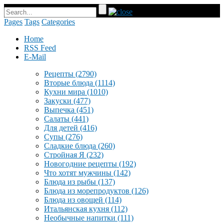
Pages
Tags
Categories
Home
RSS Feed
E-Mail
Рецепты
(2790)
Вторые блюда
(1114)
Кухни мира
(1010)
Закуски
(477)
Выпечка
(451)
Салаты
(441)
Для детей
(416)
Супы
(276)
Сладкие блюда
(260)
Стройная Я
(232)
Новогодние рецепты
(192)
Что хотят мужчины
(142)
Блюда из рыбы
(137)
Блюда из морепродуктов
(126)
Блюда из овощей
(114)
Итальянская кухня
(112)
Необычные напитки
(111)