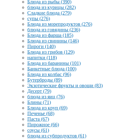
Блюда из рыбы
(390)
блюда из курицы
(282)
Сладкие блюда
(279)
супы
(276)
Блюда из морепродуктов
(276)
блюда из говядины
(236)
Блюда из фарша
(185)
Блюда из свинины
(146)
Пироги
(140)
Блюда из грибов
(129)
напитки
(118)
Блюда из баранины
(101)
Банкетные блюда
(100)
Блюда из колбас
(96)
Бутерброды
(89)
Экзотические фрукты и овощи
(83)
Десерт
(79)
блюда из яиц
(76)
Блины
(71)
Блюда из круп
(69)
Печенье
(68)
Паста
(67)
Пирожное
(66)
соусы
(61)
блюда из субпродуктов
(61)