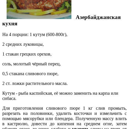
Азербайджанская
кухня
На 4 порции: 1 кутум (600-800г),
2 средних луковицы,
1 стакан грецких орехов,
соль, молотый чёрный перец,
0,5 стакана сливового пюре,
2 ст. ложки растительного масла.
Кутум - рыба каспийская, её можно заменить на карпа или
сибаса.
Для приготовления сливового пюре 1 кг слив промыть,
разрезать на
половинки, удалить косточки и измельчить с
помощью мясорубки или блендера. Полученную массу влить
в кастрюлю, довести до кипения на среднем огне, затем
убавить огонь до очень слабого и
уварить
сливы на треть от