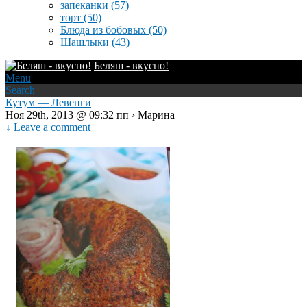
запеканки
(57)
торт
(50)
Блюда из бобовых
(50)
Шашлыки
(43)
Беляш - вкусно!
Menu
Search
Кутум — Левенги
Ноя 29th, 2013 @ 09:32 пп › Марина
↓ Leave a comment