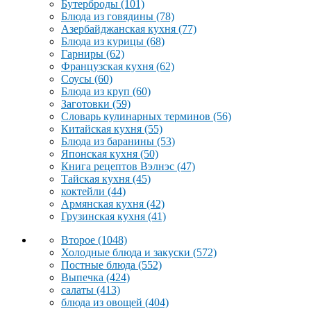
Бутерброды
(101)
Блюда из говядины
(78)
Азербайджанская кухня
(77)
Блюда из курицы
(68)
Гарниры
(62)
Французская кухня
(62)
Соусы
(60)
Блюда из круп
(60)
Заготовки
(59)
Словарь кулинарных терминов
(56)
Китайская кухня
(55)
Блюда из баранины
(53)
Японская кухня
(50)
Книга рецептов Вэлнэс
(47)
Тайская кухня
(45)
коктейли
(44)
Армянская кухня
(42)
Грузинская кухня
(41)
Второе
(1048)
Холодные блюда и закуски
(572)
Постные блюда
(552)
Выпечка
(424)
салаты
(413)
блюда из овощей
(404)