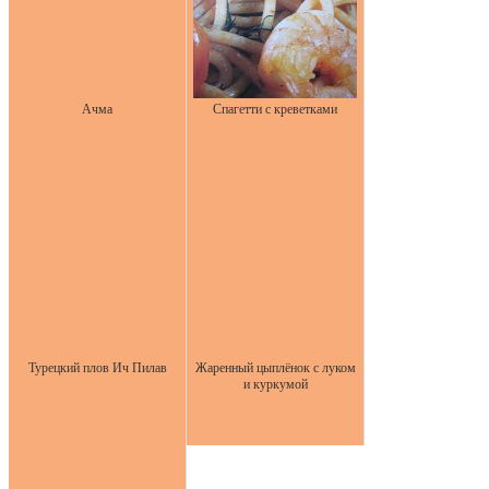
Ачма
Спагетти с креветками
Турецкий плов Ич Пилав
Жаренный цыплёнок с луком
и куркумой