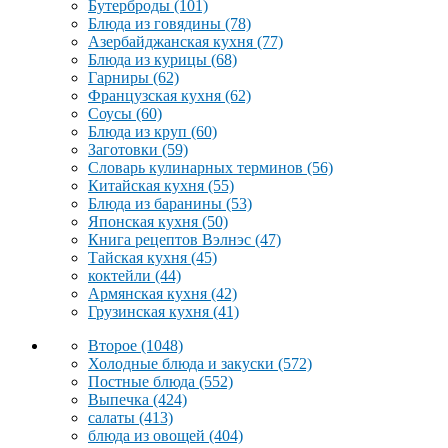
Бутерброды
(101)
Блюда из говядины
(78)
Азербайджанская кухня
(77)
Блюда из курицы
(68)
Гарниры
(62)
Французская кухня
(62)
Соусы
(60)
Блюда из круп
(60)
Заготовки
(59)
Словарь кулинарных терминов
(56)
Китайская кухня
(55)
Блюда из баранины
(53)
Японская кухня
(50)
Книга рецептов Вэлнэс
(47)
Тайская кухня
(45)
коктейли
(44)
Армянская кухня
(42)
Грузинская кухня
(41)
Второе
(1048)
Холодные блюда и закуски
(572)
Постные блюда
(552)
Выпечка
(424)
салаты
(413)
блюда из овощей
(404)