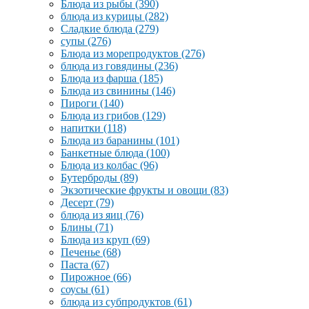
Блюда из рыбы
(390)
блюда из курицы
(282)
Сладкие блюда
(279)
супы
(276)
Блюда из морепродуктов
(276)
блюда из говядины
(236)
Блюда из фарша
(185)
Блюда из свинины
(146)
Пироги
(140)
Блюда из грибов
(129)
напитки
(118)
Блюда из баранины
(101)
Банкетные блюда
(100)
Блюда из колбас
(96)
Бутерброды
(89)
Экзотические фрукты и овощи
(83)
Десерт
(79)
блюда из яиц
(76)
Блины
(71)
Блюда из круп
(69)
Печенье
(68)
Паста
(67)
Пирожное
(66)
соусы
(61)
блюда из субпродуктов
(61)