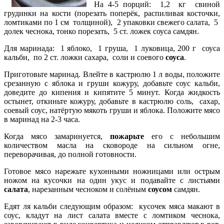
На 4-5 порций: 1,2 кг свиной
грудинки на кости (порезать поперёк, распиливая косточки,
ломтиками по 1 см толщиной), 2 упаковки свежего салата, 5
долек чеснока, тонко порезать, 5 ст. ложек соуса самдян.
Для маринада: 1 яблоко, 1 груша,
1 луковица, 200 г соуса
кальби, по 2 ст. ложки сахара, соли и соевого
соуса
.
Приготовьте маринад. Влейте в кастрюлю 1 л воды, положите
срезанную с яблока и груши кожуру, добавьте соус кальби,
доведите до кипения и кипятите 5 минут. Когда жидкость
остынет, откиньте кожуру, добавьте в кастрюлю соль, сахар,
соевый соус, натёртую мякоть груши и яблока. Положите мясо
в маринад на 2-3 часа.
Когда мясо замаринуется,
пожарьте
его с небольшим
количеством масла на сковороде на сильном огне,
переворачивая, до полной готовности.
Готовое мясо нарежьте кухонными ножницами или острым
ножом на кусочки на один укус и подавайте с листьями
салата
, нарезанным чесноком и солёным
соусом
самдян.
Едят ля кальби следующим образом: кусочек мяса макают в
соус, кладут на лист салата вместе с ломтиком чеснока,