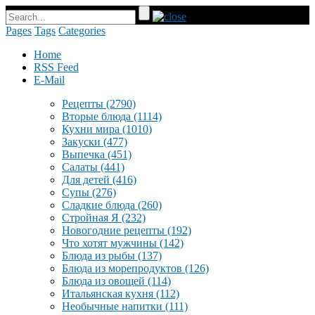
Pages
Tags
Categories
Home
RSS Feed
E-Mail
Рецепты
(2790)
Вторые блюда
(1114)
Кухни мира
(1010)
Закуски
(477)
Выпечка
(451)
Салаты
(441)
Для детей
(416)
Супы
(276)
Сладкие блюда
(260)
Стройная Я
(232)
Новогодние рецепты
(192)
Что хотят мужчины
(142)
Блюда из рыбы
(137)
Блюда из морепродуктов
(126)
Блюда из овощей
(114)
Итальянская кухня
(112)
Необычные напитки
(111)