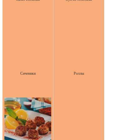
Сиченики
Роллы