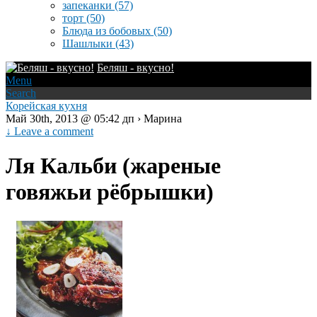
запеканки
(57)
торт
(50)
Блюда из бобовых
(50)
Шашлыки
(43)
Беляш - вкусно!
Menu
Search
Корейская кухня
Май 30th, 2013 @ 05:42 дп › Марина
↓ Leave a comment
Ля Кальби (жареные
говяжьи рёбрышки)