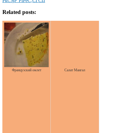
РќСЂР°РІРёС‚СЃСЏ
Related posts:
Французский омлет
Салат Мангал