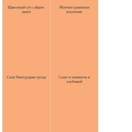
Щавелевый суп с яйцом-
Яблочно-гранатовое
пашот
искушение
Салат Виноградная гроздь
Салат со шпинатом и
клубникой