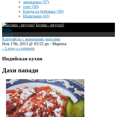
запеканки
(57)
торт
(50)
Блюда из бобовых
(50)
Шашлыки
(43)
Беляш - вкусно!
Menu
Search
Картофель с жареными чипсами
Ноя 17th, 2013 @ 05:55 дп › Марина
↓ Leave a comment
Индийская кухня
Дахи папади