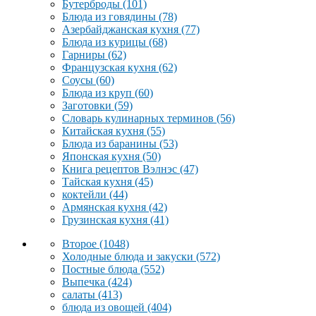
Бутерброды
(101)
Блюда из говядины
(78)
Азербайджанская кухня
(77)
Блюда из курицы
(68)
Гарниры
(62)
Французская кухня
(62)
Соусы
(60)
Блюда из круп
(60)
Заготовки
(59)
Словарь кулинарных терминов
(56)
Китайская кухня
(55)
Блюда из баранины
(53)
Японская кухня
(50)
Книга рецептов Вэлнэс
(47)
Тайская кухня
(45)
коктейли
(44)
Армянская кухня
(42)
Грузинская кухня
(41)
Второе
(1048)
Холодные блюда и закуски
(572)
Постные блюда
(552)
Выпечка
(424)
салаты
(413)
блюда из овощей
(404)