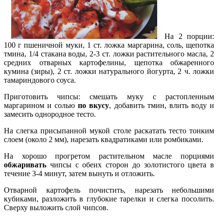
На 2 порции:
100 г пшеничной муки, 1 ст. ложка маргарина, соль, щепотка
тмина, 1/4 стакана воды, 2-3 ст. ложки растительного масла, 2
средних отварных картофелины, щепотка обжаренного
кумина (зиры), 2 ст. ложки натурального йогурта, 2 ч. ложки
тамариндового соуса.
Приготовить чипсы: смешать муку с растопленным
маргарином и солью
по вкусу
, добавить тмин, влить воду и
замесить однородное тесто.
На слегка присыпанной мукой столе
раскатать тесто тонким
слоем (около 2 мм), нарезать квадратиками или ромбиками.
На хорошо прогретом растительном масле порциями
обжаривать
чипсы с обеих сторон до золотистого цвета в
течение 3-4 минут, затем вынуть и отложить.
Отварной картофель почистить, нарезать небольшими
кубиками, разложить в глубокие тарелки и слегка посолить.
Сверху выложить слой чипсов.