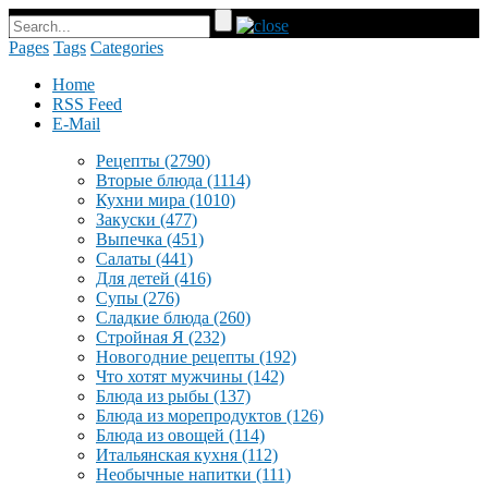
Pages
Tags
Categories
Home
RSS Feed
E-Mail
Рецепты
(2790)
Вторые блюда
(1114)
Кухни мира
(1010)
Закуски
(477)
Выпечка
(451)
Салаты
(441)
Для детей
(416)
Супы
(276)
Сладкие блюда
(260)
Стройная Я
(232)
Новогодние рецепты
(192)
Что хотят мужчины
(142)
Блюда из рыбы
(137)
Блюда из морепродуктов
(126)
Блюда из овощей
(114)
Итальянская кухня
(112)
Необычные напитки
(111)