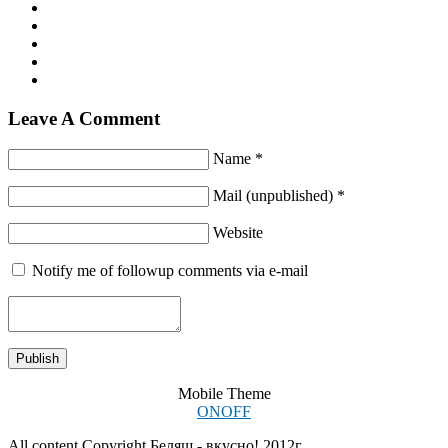
Leave A Comment
Name *
Mail (unpublished) *
Website
Notify me of followup comments via e-mail
Mobile Theme
ON
OFF
All content Copyright Беляш - вкусно! 2012г