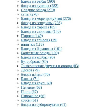
Блюда из рыбы
(390)
блюда из курицы
(282)
Сладкие блюда
(279)
супы
(276)
Блюда из морепродуктов
(276)
блюда из говядины
(236)
Блюда из фарша
(185)
Блюда из свинины
(146)
Пироги
(140)
Блюда из грибов
(129)
напитки
(118)
Блюда из баранины
(101)
Банкетные блюда
(100)
Блюда из колбас
(96)
Бутерброды
(89)
Экзотические фрукты и овощи
(83)
Десерт
(79)
блюда из яиц
(76)
Блины
(71)
Блюда из круп
(69)
Печенье
(68)
Паста
(67)
Пирожное
(66)
соусы
(61)
блюда из субпродуктов
(61)