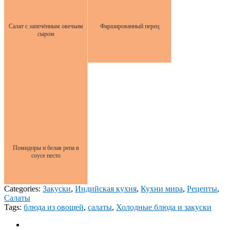
Салат с запечённым овечьим
Фаршированный перец
сыром
Помидоры и белая репа в
соусе песто
Categories:
Закуски
,
Индийская кухня
,
Кухни мира
,
Рецепты
,
Салаты
Tags:
блюда из овощей
,
салаты
,
Холодные блюда и закуски