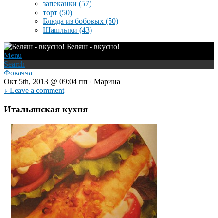
запеканки
(57)
торт
(50)
Блюда из бобовых
(50)
Шашлыки
(43)
Беляш - вкусно!
Menu
Search
Фокачча
Окт 5th, 2013 @ 09:04 пп › Марина
↓ Leave a comment
Итальянская кухня