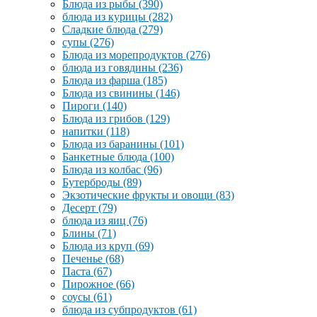
Блюда из рыбы
(390)
блюда из курицы
(282)
Сладкие блюда
(279)
супы
(276)
Блюда из морепродуктов
(276)
блюда из говядины
(236)
Блюда из фарша
(185)
Блюда из свинины
(146)
Пироги
(140)
Блюда из грибов
(129)
напитки
(118)
Блюда из баранины
(101)
Банкетные блюда
(100)
Блюда из колбас
(96)
Бутерброды
(89)
Экзотические фрукты и овощи
(83)
Десерт
(79)
блюда из яиц
(76)
Блины
(71)
Блюда из круп
(69)
Печенье
(68)
Паста
(67)
Пирожное
(66)
соусы
(61)
блюда из субпродуктов
(61)