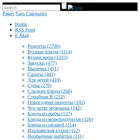
Pages
Tags
Categories
Home
RSS Feed
E-Mail
Рецепты
(2790)
Вторые блюда
(1114)
Кухни мира
(1010)
Закуски
(477)
Выпечка
(451)
Салаты
(441)
Для детей
(416)
Супы
(276)
Сладкие блюда
(260)
Стройная Я
(232)
Новогодние рецепты
(192)
Что хотят мужчины
(142)
Блюда из рыбы
(137)
Блюда из морепродуктов
(126)
Блюда из овощей
(114)
Итальянская кухня
(112)
Необычные напитки
(111)