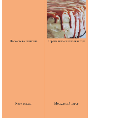
Пасхальные цыплята
Карамельно-банановый торт
Крок-мадам
Морковный пирог