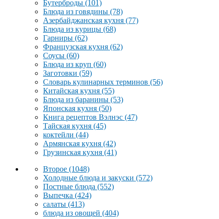
Бутерброды
(101)
Блюда из говядины
(78)
Азербайджанская кухня
(77)
Блюда из курицы
(68)
Гарниры
(62)
Французская кухня
(62)
Соусы
(60)
Блюда из круп
(60)
Заготовки
(59)
Словарь кулинарных терминов
(56)
Китайская кухня
(55)
Блюда из баранины
(53)
Японская кухня
(50)
Книга рецептов Вэлнэс
(47)
Тайская кухня
(45)
коктейли
(44)
Армянская кухня
(42)
Грузинская кухня
(41)
Второе
(1048)
Холодные блюда и закуски
(572)
Постные блюда
(552)
Выпечка
(424)
салаты
(413)
блюда из овощей
(404)