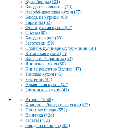
Бутерброды
(101)
Блюда из говядины
(78)
Азербайджанская кухня
(77)
Блюда из курицы
(68)
Гарниры
(62)
Французская кухня
(62)
Соусы
(60)
Блюда из круп
(60)
Заготовки
(59)
Словарь кулинарных терминов
(56)
Китайская кухня
(55)
Блюда из баранины
(53)
Японская кухня
(50)
Книга рецептов Вэлнэс
(47)
Тайская кухня
(45)
коктейли
(44)
Армянская кухня
(42)
Грузинская кухня
(41)
Второе
(1048)
Холодные блюда и закуски
(572)
Постные блюда
(552)
Выпечка
(424)
салаты
(413)
блюда из овощей
(404)