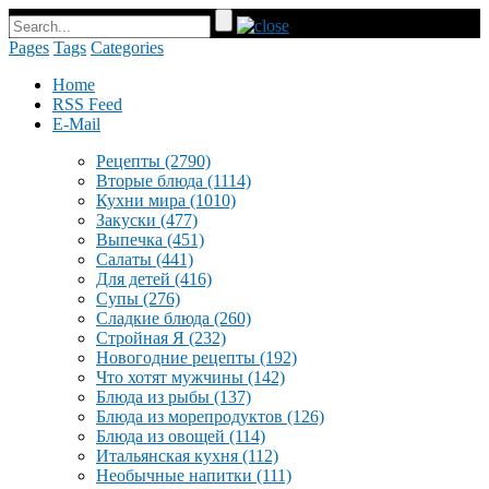
Pages
Tags
Categories
Home
RSS Feed
E-Mail
Рецепты
(2790)
Вторые блюда
(1114)
Кухни мира
(1010)
Закуски
(477)
Выпечка
(451)
Салаты
(441)
Для детей
(416)
Супы
(276)
Сладкие блюда
(260)
Стройная Я
(232)
Новогодние рецепты
(192)
Что хотят мужчины
(142)
Блюда из рыбы
(137)
Блюда из морепродуктов
(126)
Блюда из овощей
(114)
Итальянская кухня
(112)
Необычные напитки
(111)