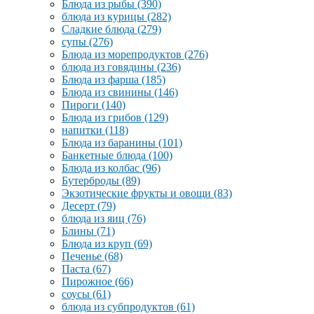
Блюда из рыбы
(390)
блюда из курицы
(282)
Сладкие блюда
(279)
супы
(276)
Блюда из морепродуктов
(276)
блюда из говядины
(236)
Блюда из фарша
(185)
Блюда из свинины
(146)
Пироги
(140)
Блюда из грибов
(129)
напитки
(118)
Блюда из баранины
(101)
Банкетные блюда
(100)
Блюда из колбас
(96)
Бутерброды
(89)
Экзотические фрукты и овощи
(83)
Десерт
(79)
блюда из яиц
(76)
Блины
(71)
Блюда из круп
(69)
Печенье
(68)
Паста
(67)
Пирожное
(66)
соусы
(61)
блюда из субпродуктов
(61)