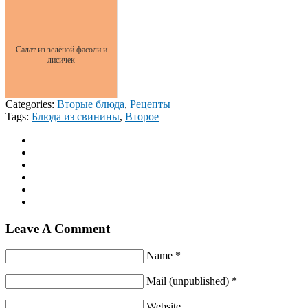
Салат из зелёной фасоли и
лисичек
Categories:
Вторые блюда
,
Рецепты
Tags:
Блюда из свинины
,
Второе
Leave A Comment
Name *
Mail (unpublished) *
Website