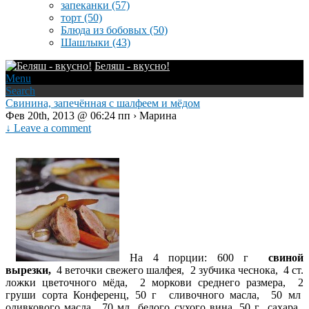
запеканки
(57)
торт
(50)
Блюда из бобовых
(50)
Шашлыки
(43)
Беляш - вкусно!
Menu
Search
Свинина, запечённая с шалфеем и мёдом
Фев 20th, 2013 @ 06:24 пп › Марина
↓ Leave a comment
На 4 порции: 600 г
свиной
вырезки,
4 веточки свежего шалфея, 2 зубчика чеснока, 4 ст.
ложки цветочного мёда, 2 моркови среднего размера, 2
груши сорта Конференц, 50 г сливочного масла, 50 мл
оливкового масла, 70 мл белого сухого вина, 50 г сахара,