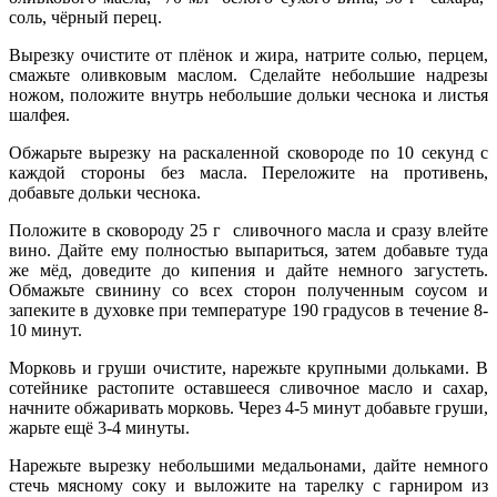
соль, чёрный перец.
Вырезку очистите от плёнок и жира, натрите солью, перцем,
смажьте оливковым маслом. Сделайте небольшие надрезы
ножом,
положите внутрь небольшие дольки чеснока и листья
шалфея.
Обжарьте вырезку на раскаленной сковороде по 10 секунд с
каждой стороны без масла. Переложите на противень,
добавьте дольки чеснока.
Положите в сковороду 25 г сливочного масла и сразу влейте
вино. Дайте ему полностью выпариться, затем добавьте туда
же мёд, доведите до кипения и дайте немного загустеть.
Обмажьте свинину со всех сторон полученным соусом и
запеките в духовке при температуре 190 градусов в течение 8-
10 минут.
Морковь и груши очистите, нарежьте крупными дольками. В
сотейнике растопите оставшееся сливочное масло и сахар,
начните обжаривать морковь. Через 4-5 минут добавьте груши,
жарьте ещё 3-4 минуты.
Нарежьте вырезку небольшими медальонами, дайте немного
стечь мясному соку и выложите на тарелку с гарниром из