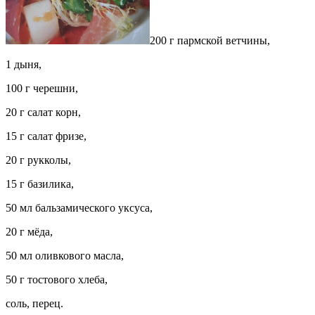
200 г пармской ветчины,
1 дыня,
100 г черешни,
20 г салат корн,
15 г салат фризе,
20 г рукколы,
15 г базилика,
50 мл бальзамического уксуса,
20 г мёда,
50 мл оливкового масла,
50 г тостового хлеба,
соль, перец.