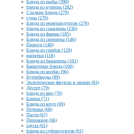
Блюда из рыбы
(390)
блюда из курицы
(282)
Сладкие блюда
(279)
супы
(276)
Блюда из морепродуктов
(276)
блюда из говядины
(236)
Блюда из фарша
(185)
Блюда из свинины
(146)
Пироги
(140)
Блюда из грибов
(129)
напитки
(118)
Блюда из баранины
(101)
Банкетные блюда
(100)
Блюда из колбас
(96)
Бутерброды
(89)
Экзотические фрукты и овощи
(83)
Десерт
(79)
блюда из яиц
(76)
Блины
(71)
Блюда из круп
(69)
Печенье
(68)
Паста
(67)
Пирожное
(66)
соусы
(61)
блюда из субпродуктов
(61)