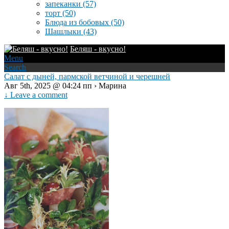
запеканки
(57)
торт
(50)
Блюда из бобовых
(50)
Шашлыки
(43)
Беляш - вкусно!
Menu
Search
Салат с дыней, пармской ветчиной и черешней
Авг 5th, 2025 @ 04:24 пп › Марина
↓ Leave a comment