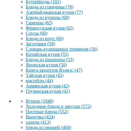
Бутерброды
(101)
Блюда из говядины
(78)
Азербайджанская кухня
(77)
Блюда из курицы
(68)
Гарниры
(62)
Французская кухня
(62)
Соусы
(60)
Блюда из круп
(60)
Заготовки
(59)
Словарь кулинарных терминов
(56)
Китайская кухня
(55)
Блюда из баранины
(53)
Японская кухня
(50)
Книга рецептов Вэлнэс
(47)
Тайская кухня
(45)
коктейли
(44)
Армянская кухня
(42)
Грузинская кухня
(41)
Второе
(1048)
Холодные блюда и закуски
(572)
Постные блюда
(552)
Выпечка
(424)
салаты
(413)
блюда из овощей
(404)