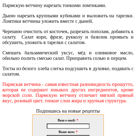
Пармскую ветчину нарезать тонкими ломтиками.
Дыню нарезать крупными кубиками и выложить на тарелки.
Ломтики ветчины уложить вместе с дыней.
Черешню очистить от косточек, разрезать
пополам, добавить к
салату. Салат корн, фризе, рукколу и базилик промыть и
обсушить, уложить в тарелки с салатом.
Смешать бальзамический уксус, мёд и оливковое масло,
обильно полить смесью салат. Приправить солью и перцем.
Тосты из белого хлеба слегка подсушить в духовке, подавать с
салатом.
Пармская ветчина - самая известная разновидность прошутто,
которая не содержит никаких других ингредиентов, кроме
морской соли. Пармскую ветчину отличает мягкий пряный
вкус, розовый цвет, тонкие слои жира и хрупкая структура.
Подпишись на новые рецепты
Ваш e-mail:
*
Ваше имя:
*