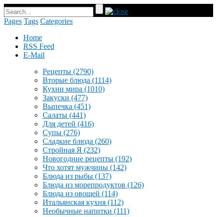
Pages
Tags
Categories
Home
RSS Feed
E-Mail
Рецепты
(2790)
Вторые блюда
(1114)
Кухни мира
(1010)
Закуски
(477)
Выпечка
(451)
Салаты
(441)
Для детей
(416)
Супы
(276)
Сладкие блюда
(260)
Стройная Я
(232)
Новогодние рецепты
(192)
Что хотят мужчины
(142)
Блюда из рыбы
(137)
Блюда из морепродуктов
(126)
Блюда из овощей
(114)
Итальянская кухня
(112)
Необычные напитки
(111)