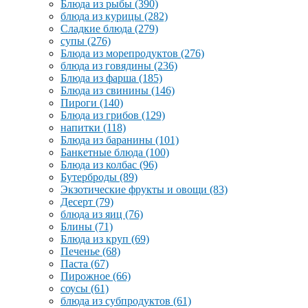
Блюда из рыбы
(390)
блюда из курицы
(282)
Сладкие блюда
(279)
супы
(276)
Блюда из морепродуктов
(276)
блюда из говядины
(236)
Блюда из фарша
(185)
Блюда из свинины
(146)
Пироги
(140)
Блюда из грибов
(129)
напитки
(118)
Блюда из баранины
(101)
Банкетные блюда
(100)
Блюда из колбас
(96)
Бутерброды
(89)
Экзотические фрукты и овощи
(83)
Десерт
(79)
блюда из яиц
(76)
Блины
(71)
Блюда из круп
(69)
Печенье
(68)
Паста
(67)
Пирожное
(66)
соусы
(61)
блюда из субпродуктов
(61)