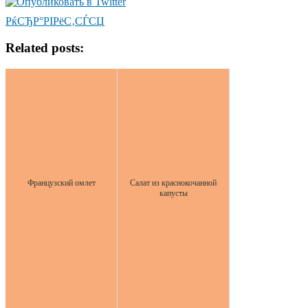
РќСЂР°РІРёС‚СЃСЏ
Related posts:
Французский омлет
Салат из краснокочанной
капусты