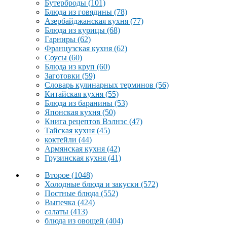
Бутерброды
(101)
Блюда из говядины
(78)
Азербайджанская кухня
(77)
Блюда из курицы
(68)
Гарниры
(62)
Французская кухня
(62)
Соусы
(60)
Блюда из круп
(60)
Заготовки
(59)
Словарь кулинарных терминов
(56)
Китайская кухня
(55)
Блюда из баранины
(53)
Японская кухня
(50)
Книга рецептов Вэлнэс
(47)
Тайская кухня
(45)
коктейли
(44)
Армянская кухня
(42)
Грузинская кухня
(41)
Второе
(1048)
Холодные блюда и закуски
(572)
Постные блюда
(552)
Выпечка
(424)
салаты
(413)
блюда из овощей
(404)