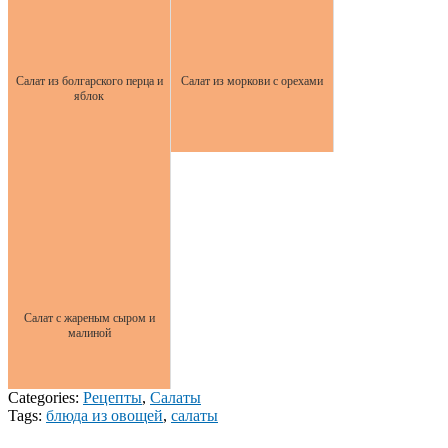
Салат из болгарского перца и
Салат из моркови с орехами
яблок
Салат с жареным сыром и
малиной
Categories:
Рецепты
,
Салаты
Tags:
блюда из овощей
,
салаты