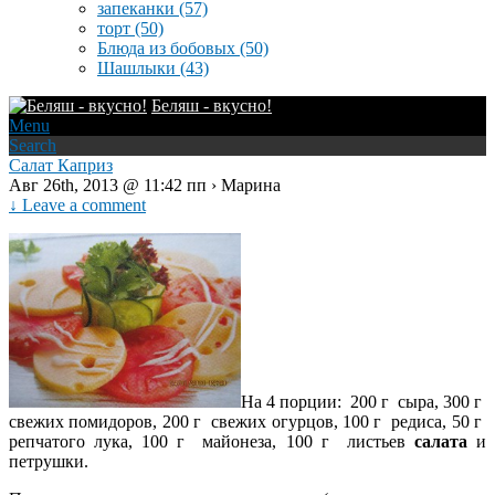
запеканки
(57)
торт
(50)
Блюда из бобовых
(50)
Шашлыки
(43)
Беляш - вкусно!
Menu
Search
Салат Каприз
Авг 26th, 2013 @ 11:42 пп › Марина
↓ Leave a comment
На 4 порции: 200 г сыра, 300 г
свежих помидоров, 200 г свежих огурцов, 100 г редиса, 50 г
репчатого лука, 100 г майонеза, 100 г листьев
салата
и
петрушки.