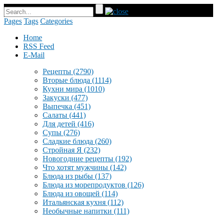
Pages
Tags
Categories
Home
RSS Feed
E-Mail
Рецепты
(2790)
Вторые блюда
(1114)
Кухни мира
(1010)
Закуски
(477)
Выпечка
(451)
Салаты
(441)
Для детей
(416)
Супы
(276)
Сладкие блюда
(260)
Стройная Я
(232)
Новогодние рецепты
(192)
Что хотят мужчины
(142)
Блюда из рыбы
(137)
Блюда из морепродуктов
(126)
Блюда из овощей
(114)
Итальянская кухня
(112)
Необычные напитки
(111)