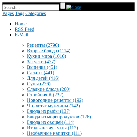
Pages
Tags
Categories
Home
RSS Feed
E-Mail
Рецепты
(2790)
Вторые блюда
(1114)
Кухни мира
(1010)
Закуски
(477)
Выпечка
(451)
Салаты
(441)
Для детей
(416)
Супы
(276)
Сладкие блюда
(260)
Стройная Я
(232)
Новогодние рецепты
(192)
Что хотят мужчины
(142)
Блюда из рыбы
(137)
Блюда из морепродуктов
(126)
Блюда из овощей
(114)
Итальянская кухня
(112)
Необычные напитки
(111)