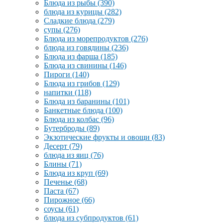
Блюда из рыбы
(390)
блюда из курицы
(282)
Сладкие блюда
(279)
супы
(276)
Блюда из морепродуктов
(276)
блюда из говядины
(236)
Блюда из фарша
(185)
Блюда из свинины
(146)
Пироги
(140)
Блюда из грибов
(129)
напитки
(118)
Блюда из баранины
(101)
Банкетные блюда
(100)
Блюда из колбас
(96)
Бутерброды
(89)
Экзотические фрукты и овощи
(83)
Десерт
(79)
блюда из яиц
(76)
Блины
(71)
Блюда из круп
(69)
Печенье
(68)
Паста
(67)
Пирожное
(66)
соусы
(61)
блюда из субпродуктов
(61)