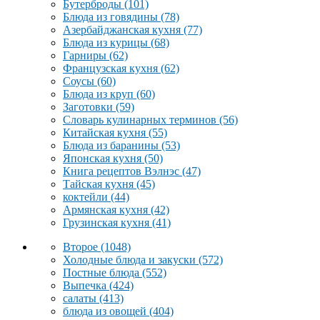
Бутерброды
(101)
Блюда из говядины
(78)
Азербайджанская кухня
(77)
Блюда из курицы
(68)
Гарниры
(62)
Французская кухня
(62)
Соусы
(60)
Блюда из круп
(60)
Заготовки
(59)
Словарь кулинарных терминов
(56)
Китайская кухня
(55)
Блюда из баранины
(53)
Японская кухня
(50)
Книга рецептов Вэлнэс
(47)
Тайская кухня
(45)
коктейли
(44)
Армянская кухня
(42)
Грузинская кухня
(41)
Второе
(1048)
Холодные блюда и закуски
(572)
Постные блюда
(552)
Выпечка
(424)
салаты
(413)
блюда из овощей
(404)