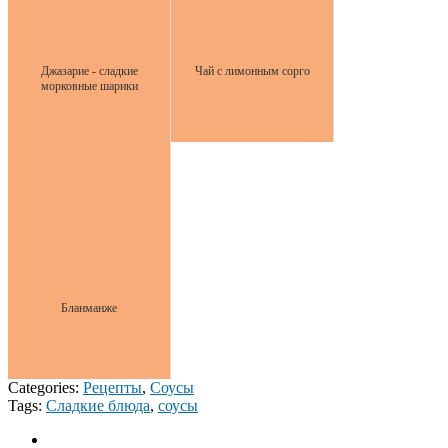
Джазарие - сладкие
Чай с лимонным сорго
морковные шарики
Бланманже
Categories:
Рецепты
,
Соусы
Tags:
Сладкие блюда
,
соусы