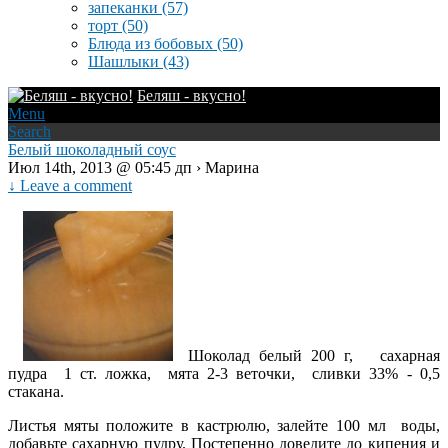
запеканки
(57)
торт
(50)
Блюда из бобовых
(50)
Шашлыки
(43)
Беляш - вкусно!
Menu
Search
Белый шоколадный соус
Июл 14th, 2013 @ 05:45 дп › Марина
↓ Leave a comment
Шоколад белый 200 г, сахарная
пудра 1 ст. ложка, мята 2-3 веточки, сливки 33% - 0,5
стакана.
Листья мяты положите в кастрюлю, залейте 100 мл воды,
добавьте сахарную пудру. Постепенно доведите до кипения и