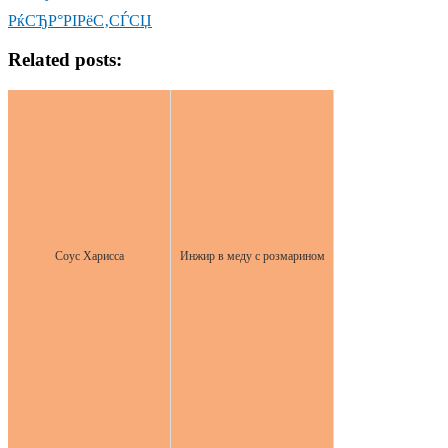
РќСЂР°РІРёС‚СЃСЏ
Related posts:
Соус Харисса
Инжир в меду с розмарином