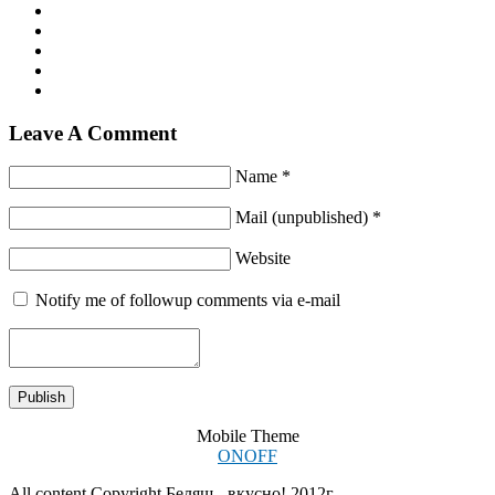
Leave A Comment
Name *
Mail (unpublished) *
Website
Notify me of followup comments via e-mail
Mobile Theme
ON
OFF
All content Copyright Беляш - вкусно! 2012г