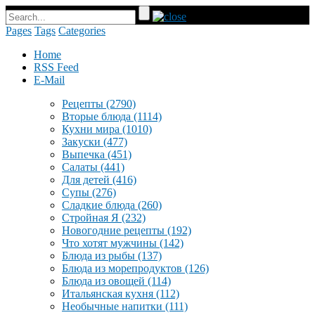
Pages
Tags
Categories
Home
RSS Feed
E-Mail
Рецепты
(2790)
Вторые блюда
(1114)
Кухни мира
(1010)
Закуски
(477)
Выпечка
(451)
Салаты
(441)
Для детей
(416)
Супы
(276)
Сладкие блюда
(260)
Стройная Я
(232)
Новогодние рецепты
(192)
Что хотят мужчины
(142)
Блюда из рыбы
(137)
Блюда из морепродуктов
(126)
Блюда из овощей
(114)
Итальянская кухня
(112)
Необычные напитки
(111)