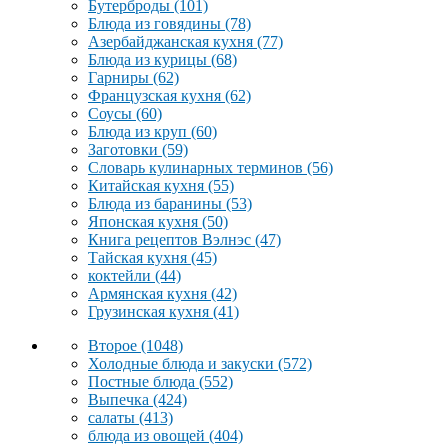
Бутерброды
(101)
Блюда из говядины
(78)
Азербайджанская кухня
(77)
Блюда из курицы
(68)
Гарниры
(62)
Французская кухня
(62)
Соусы
(60)
Блюда из круп
(60)
Заготовки
(59)
Словарь кулинарных терминов
(56)
Китайская кухня
(55)
Блюда из баранины
(53)
Японская кухня
(50)
Книга рецептов Вэлнэс
(47)
Тайская кухня
(45)
коктейли
(44)
Армянская кухня
(42)
Грузинская кухня
(41)
Второе
(1048)
Холодные блюда и закуски
(572)
Постные блюда
(552)
Выпечка
(424)
салаты
(413)
блюда из овощей
(404)