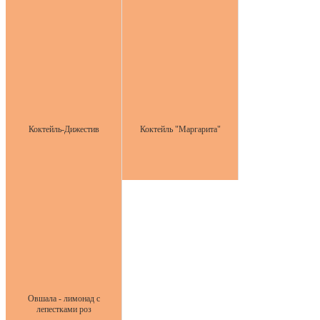
Коктейль-Дижестив
Коктейль "Маргарита"
Овшала - лимонад с
лепестками роз