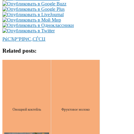
РќСЂР°РІРёС‚СЃСЏ
Related posts:
Овощной коктейль
Фруктовое молоко