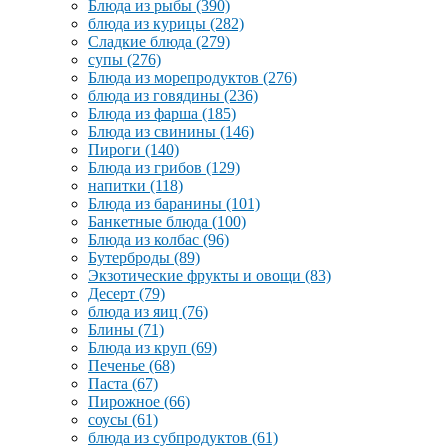
Блюда из рыбы
(390)
блюда из курицы
(282)
Сладкие блюда
(279)
супы
(276)
Блюда из морепродуктов
(276)
блюда из говядины
(236)
Блюда из фарша
(185)
Блюда из свинины
(146)
Пироги
(140)
Блюда из грибов
(129)
напитки
(118)
Блюда из баранины
(101)
Банкетные блюда
(100)
Блюда из колбас
(96)
Бутерброды
(89)
Экзотические фрукты и овощи
(83)
Десерт
(79)
блюда из яиц
(76)
Блины
(71)
Блюда из круп
(69)
Печенье
(68)
Паста
(67)
Пирожное
(66)
соусы
(61)
блюда из субпродуктов
(61)